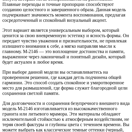
Плавные переходы и точные пропорции способствуют
созданию целостного и завершенного образа. Данная модель
подчеркивает значимость момента воспоминания, предлагая
сосредоточенный и спокойный визуальный акцент.
Этот вариант является универсальным выбором, который
ценится за свою вневременную эстетику и ясность формы. Он
передает чувство уважения и признательности, не привлекая
излишнего внимания к себе, а мягко направляя мысли к
главному. М-2146 — это воплощение достоинства и памяти,
выраженное через лаконичный и понятный дизайн, который
будет актуален в любое время.
При выборе данной модели вы останавливаетесь на
проверенном решении, где каждая детль подчинена общей
гармонии. Это способ создать спокойное и умиротворенное
место для размышлений, где форма служит благородной цели
сохранения светлой памяти.
Для долговечности и сохранения безупречного внешнего вида
модель М-2146 изготавливается из высококачественного
гранита или литьевого мрамора. Эти материалы обладают
исключительной стойкостью к атмосферным воздействиям, не
теряя своей фактуры и глубины цвета с течением времени. Вы
можете выбрать как классические темные оттенки (черный,