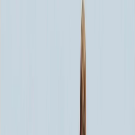
Скидка 5.00% на Надгробные плиты
Памятник ММ/M-2146
Главная
/
Памятники
/
По форме
/
Горизонтальные
/
Памятник
ММ/M-2146
Итого:
68 317
₽
Быстрый заказ
Памятник ММ/M-2146
68 317
₽
Выбор атрибутов
Материалы
Материалы
Размеры стелы и тумбы гориз.
Размеры стелы и тумбы гориз.