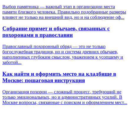
Выбор памятника — важный этап в организации места
памяти близкого человека. Правильно подобранные размеры
влияют не только на внешний вид, но и на соблюдение оф...
Собрание примет и обычаев, связанных с
похоронами в православии
Православный похоронный обряд — это не только
богослужебная традиция, но и система древних обычаев,
наполненных глубоким смыслом, уважением к усопшему и
заботой...
Как найти и оформить место на кладбище в
Москве: пошаговая инструкция
Организация похорон — сложный процесс, требующий не
только эмоциональных, но и административных усилий. В
Москве вопросы, связанные с поиском и оформлением мест...