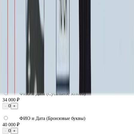
Надпись
Надпись
ФИО и Дата (Гравировка)
3 000 ₽
0
-
+
ФИО и Дата (Пескоструй)
4 600 ₽
0
-
+
ФИО и Дата (Скарпель)
6 000 ₽
0
-
+
ФИО и Дата (Сусальное золото)
34 000 ₽
0
-
+
ФИО и Дата (Бронзовые буквы)
40 000 ₽
0
-
+