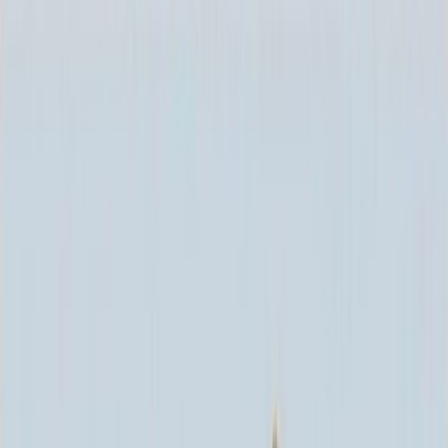
Каталог
+7 (926) 211 90 79
Обратный звонок
0
₽
О нас
Блог
Оплата
Гарантия
Услуги
Контакты
Скидка 5.00% на Надгробные плиты