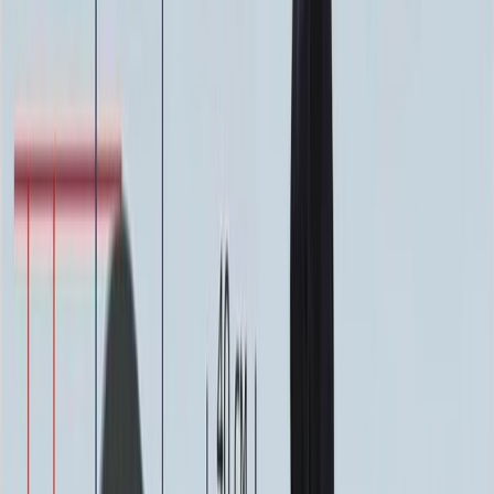
Фото
Гравировка
4 500 ₽
0
-
+
Ручная гравировка
10 000 ₽
0
-
+
Фото в стекле
7 200 ₽
0
-
+
Фотокерамика
1 900 ₽
0
-
+
Цветной портрет
64 000 ₽
0
-
+