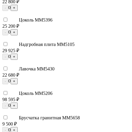
22 800 ₽
0
-
+
Цоколь ММ5396
25 200 ₽
0
-
+
Надгробная плита ММ5105
29 925 ₽
0
-
+
Лавочка ММ5430
22 680 ₽
0
-
+
Цоколь ММ5206
98 595 ₽
0
-
+
Брусчатка гранитная ММ5658
9 500 ₽
0
-
+