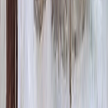
Декор на памятник
Декор на памятник
Крест (акрил, 12х5.5 см.)
1 400 ₽
Цветы (акрил, 58х13 см.)
2 000 ₽
Свеча (акрил, 18.5х5.5 см.)
1 400 ₽
Другое, по согласованию
Бесплатно
Доп. оформление
Доп. оформление
Крестик
300 ₽
Цветы
500 ₽