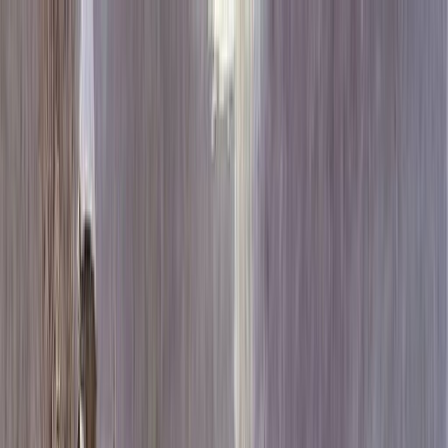
Каталог
+7 (926) 211 90 79
Обратный звонок
0
₽
О нас
Блог
Оплата
Гарантия
Услуги
Контакты
Скидка 5.00% на Надгробные плиты