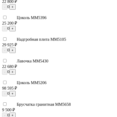
22 800 ₽
0
-
+
Цоколь ММ5396
25 200 ₽
0
-
+
Надгробная плита ММ5105
29 925 ₽
0
-
+
Лавочка ММ5430
22 680 ₽
0
-
+
Цоколь ММ5206
98 595 ₽
0
-
+
Брусчатка гранитная ММ5658
9 500 ₽
0
-
+