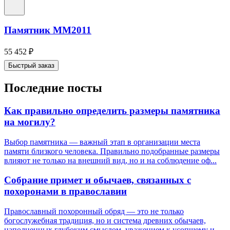
Памятник ММ2011
55 452
₽
Быстрый заказ
Последние посты
Как правильно определить размеры памятника
на могилу?
Выбор памятника — важный этап в организации места
памяти близкого человека. Правильно подобранные размеры
влияют не только на внешний вид, но и на соблюдение оф...
Собрание примет и обычаев, связанных с
похоронами в православии
Православный похоронный обряд — это не только
богослужебная традиция, но и система древних обычаев,
наполненных глубоким смыслом, уважением к усопшему и