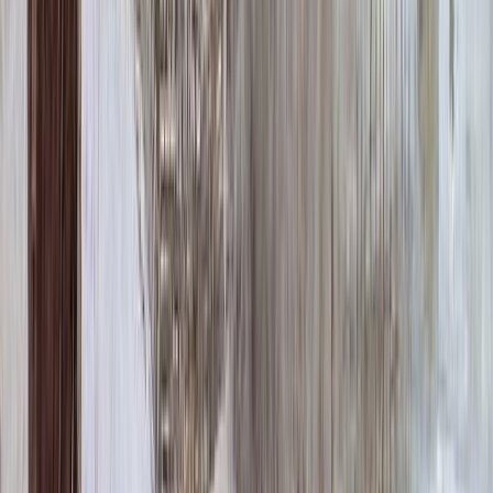
Надпись
Надпись
ФИО и Дата (Гравировка)
3 000 ₽
0
-
+
ФИО и Дата (Пескоструй)
4 600 ₽
0
-
+
ФИО и Дата (Скарпель)
6 000 ₽
0
-
+
ФИО и Дата (Сусальное золото)
34 000 ₽
0
-
+
ФИО и Дата (Бронзовые буквы)
40 000 ₽
0
-
+