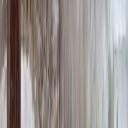
Фото
Гравировка
4 500 ₽
0
-
+
Ручная гравировка
10 000 ₽
0
-
+
Фото в стекле
7 200 ₽
0
-
+
Фотокерамика
1 900 ₽
0
-
+
Цветной портрет
64 000 ₽
0
-
+