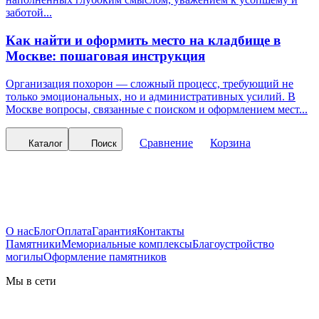
заботой...
Как найти и оформить место на кладбище в
Москве: пошаговая инструкция
Организация похорон — сложный процесс, требующий не
только эмоциональных, но и административных усилий. В
Москве вопросы, связанные с поиском и оформлением мест...
Сравнение
Корзина
Каталог
Поиск
О нас
Блог
Оплата
Гарантия
Контакты
Памятники
Мемориальные комплексы
Благоустройство
могилы
Оформление памятников
Мы в сети