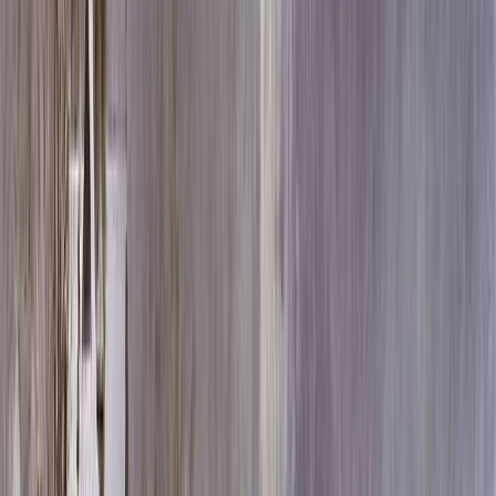
Скидка 5.00% на Надгробные плиты
Памятник ММ/M-2046
Главная
/
Памятники
/
По форме
/
Горизонтальные
/
Памятник
ММ/M-2046
Итого:
82 117
₽
Быстрый заказ
Памятник ММ/M-2046
82 117
₽
Выбор атрибутов
Материалы
Материалы
Размеры стелы и тумбы гориз.
Размеры стелы и тумбы гориз.