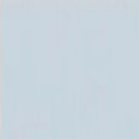
Каталог
+7 (926) 211 90 79
Обратный звонок
0
₽
О нас
Блог
Оплата
Гарантия
Услуги
Контакты
Скидка 5.00% на Надгробные плиты