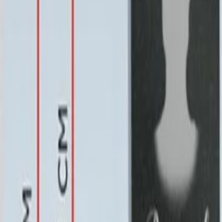
100x140x12 20x150x20
308 880 ₽
Выбор цветника
Выбор цветника
Без цветника
Бесплатно
100 x 60 x 5
8 190 ₽
100 x 60 x 8
18 720 ₽
100 x 60 x 10
23 920 ₽
100 x 70 x 5
8 505 ₽
100 x 70 x 8
19 440 ₽