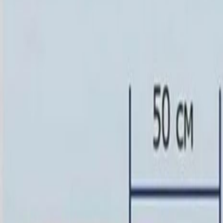
Скидка 5.00% на Надгробные плиты
Памятник ММ/M-2002
Главная
/
Памятники
/
По форме
/
Горизонтальные
/
Памятник 
Итого:
68 317
₽
Быстрый заказ
Памятник ММ/M-2002
68 317
₽
Выбор атрибутов
Материалы
Материалы
Размеры стелы и тумбы гориз.
Размеры стелы и тумбы гориз.
60x80x5 12x90x15