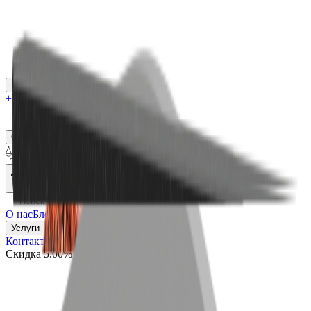
Каталог
+7 (926) 211 90 79
Обратный звонок
0
₽
О нас
Блог
Оплата
Гарантия
Услуги
Контакты
Скидка 5.00% на Надгробные плиты