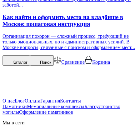
заботой...
Как найти и оформить место на кладбище в
Москве: пошаговая инструкция
Организация похорон — сложный процесс, требующий не
только эмоциональных, но и административных усилий. В
Москве вопросы, связанные с поиском и оформлением мест...
Сравнение
Корзина
Каталог
Поиск
О нас
Блог
Оплата
Гарантия
Контакты
Памятники
Мемориальные комплексы
Благоустройство
могилы
Оформление памятников
Мы в сети