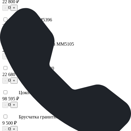
22 800 ₽
0
-
+
Цоколь ММ5396
25 200 ₽
0
-
+
Надгробная плита ММ5105
29 925 ₽
0
-
+
Лавочка ММ5430
22 680 ₽
0
-
+
Цоколь ММ5206
98 595 ₽
0
-
+
Брусчатка гранитная ММ5658
9 500 ₽
0
-
+