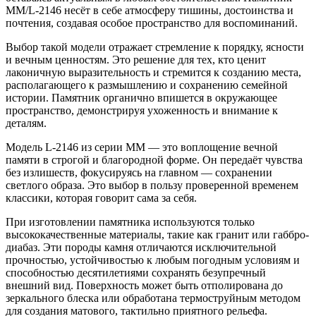
ММ/L-2146 несёт в себе атмосферу тишины, достоинства и
почтения, создавая особое пространство для воспоминаний.
Выбор такой модели отражает стремление к порядку, ясности
и вечным ценностям. Это решение для тех, кто ценит
лаконичную выразительность и стремится к созданию места,
располагающего к размышлению и сохранению семейной
истории. Памятник органично впишется в окружающее
пространство, демонстрируя ухоженность и внимание к
деталям.
Модель L-2146 из серии ММ — это воплощение вечной
памяти в строгой и благородной форме. Он передаёт чувства
без излишеств, фокусируясь на главном — сохранении
светлого образа. Это выбор в пользу проверенной временем
классики, которая говорит сама за себя.
При изготовлении памятника используются только
высококачественные материалы, такие как гранит или габбро-
диабаз. Эти породы камня отличаются исключительной
прочностью, устойчивостью к любым погодным условиям и
способностью десятилетиями сохранять безупречный
внешний вид. Поверхность может быть отполирована до
зеркального блеска или обработана термоструйным методом
для создания матового, тактильно приятного рельефа.