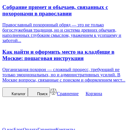
Собрание примет и обычаев, связанных с
похоронами в православии
Православный похоронный обряд — это не только
богослужебная традиция, но и система древних обычаев,
наполненных глубоким смыслом, уважением к усопшему и
заботой...
Как найти и оформить место на кладбище в
Москве: пошаговая инструкция
Организация похорон — сложный процесс, требующий не
только эмоциональных, но и административных усилий. В
Москве вопросы, связанные с поиском и оформлением мест...
Сравнение
Корзина
Каталог
Поиск
О нас
Блог
Оплата
Гарантия
Контакты