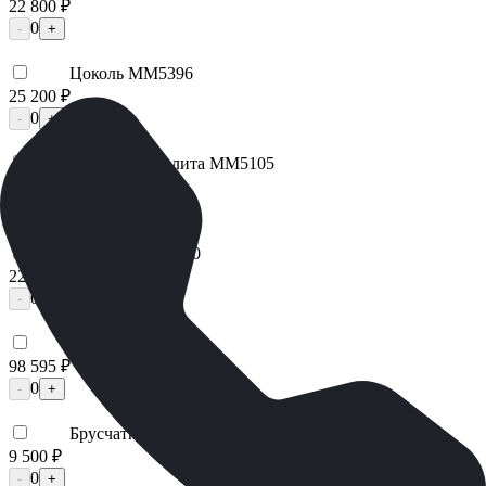
22 800 ₽
0
-
+
Цоколь ММ5396
25 200 ₽
0
-
+
Надгробная плита ММ5105
29 925 ₽
0
-
+
Лавочка ММ5430
22 680 ₽
0
-
+
Цоколь ММ5206
98 595 ₽
0
-
+
Брусчатка гранитная ММ5658
9 500 ₽
0
-
+