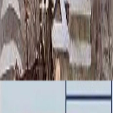
Скидка 5.00% на Надгробные плиты
Памятник ММ/L-2106
Главная
/
Памятники
/
По форме
/
Горизонтальные
/
Памятник 
Итого:
130 800
₽
Быстрый заказ
Памятник ММ/L-2106
130 800
₽
Выбор атрибутов
Материалы
Материалы
Размеры стелы и тумбы гориз.
Размеры стелы и тумбы гориз.
60x80x5 12x90x15