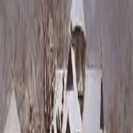
Каталог
+7 (926) 211 90 79
Обратный звонок
0
₽
О нас
Блог
Оплата
Гарантия
Услуги
Контакты
Скидка 5.00% на Надгробные плиты