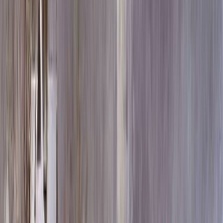
Скидка 5.00% на Надгробные плиты
Памятник ММ/D-2822
Главная
/
Памятники
/
По форме
/
Горизонтальные
/
Памятник
ММ/D-2822
Итого:
79 117
₽
Быстрый заказ
Памятник ММ/D-2822
79 117
₽
Выбор атрибутов
Материалы
Материалы
Размеры стелы и тумбы гориз.
Размеры стелы и тумбы гориз.