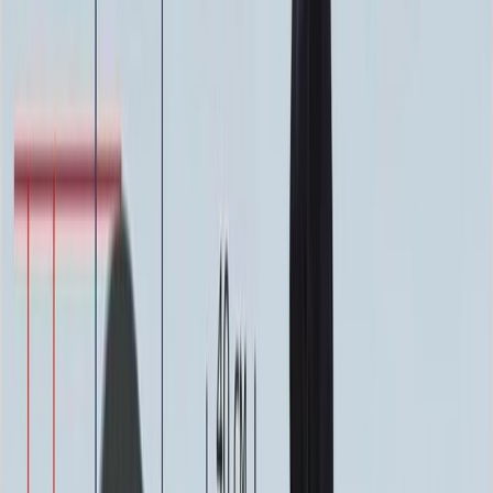
Фото
Гравировка
4 500 ₽
0
-
+
Ручная гравировка
10 000 ₽
0
-
+
Фото в стекле
7 200 ₽
0
-
+
Фотокерамика
1 900 ₽
0
-
+
Цветной портрет
64 000 ₽
0
-
+