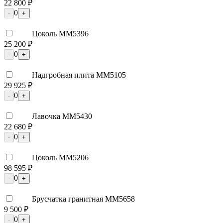
22 800 ₽
0
-
+
Цоколь ММ5396
25 200 ₽
0
-
+
Надгробная плита ММ5105
29 925 ₽
0
-
+
Лавочка ММ5430
22 680 ₽
0
-
+
Цоколь ММ5206
98 595 ₽
0
-
+
Брусчатка гранитная ММ5658
9 500 ₽
0
-
+