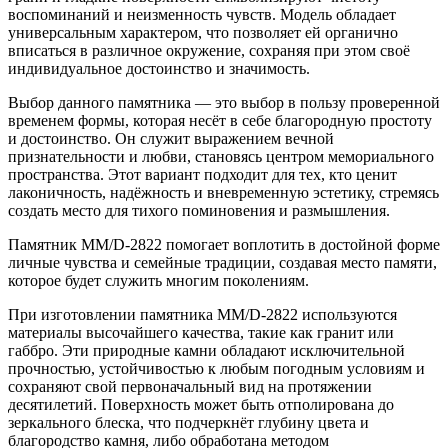
воспоминаний и неизменность чувств. Модель обладает
универсальным характером, что позволяет ей органично
вписаться в различное окружение, сохраняя при этом своё
индивидуальное достоинство и значимость.
Выбор данного памятника — это выбор в пользу проверенной
временем формы, которая несёт в себе благородную простоту
и достоинство. Он служит выражением вечной
признательности и любви, становясь центром мемориального
пространства. Этот вариант подходит для тех, кто ценит
лаконичность, надёжность и вневременную эстетику, стремясь
создать место для тихого поминовения и размышления.
Памятник ММ/D-2822 помогает воплотить в достойной форме
личные чувства и семейные традиции, создавая место памяти,
которое будет служить многим поколениям.
При изготовлении памятника ММ/D-2822 используются
материалы высочайшего качества, такие как гранит или
габбро. Эти природные камни обладают исключительной
прочностью, устойчивостью к любым погодным условиям и
сохраняют свой первоначальный вид на протяжении
десятилетий. Поверхность может быть отполирована до
зеркального блеска, что подчеркнёт глубину цвета и
благородство камня, либо обработана методом