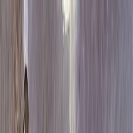
Каталог
+7 (926) 211 90 79
Обратный звонок
0
₽
О нас
Блог
Оплата
Гарантия
Услуги
Контакты
Скидка 5.00% на Надгробные плиты