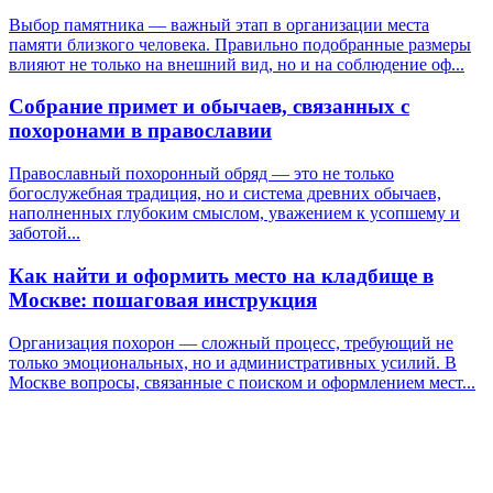
Выбор памятника — важный этап в организации места
памяти близкого человека. Правильно подобранные размеры
влияют не только на внешний вид, но и на соблюдение оф...
Собрание примет и обычаев, связанных с
похоронами в православии
Православный похоронный обряд — это не только
богослужебная традиция, но и система древних обычаев,
наполненных глубоким смыслом, уважением к усопшему и
заботой...
Как найти и оформить место на кладбище в
Москве: пошаговая инструкция
Организация похорон — сложный процесс, требующий не
только эмоциональных, но и административных усилий. В
Москве вопросы, связанные с поиском и оформлением мест...