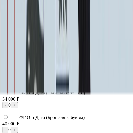
Надпись
Надпись
ФИО и Дата (Гравировка)
3 000 ₽
0
-
+
ФИО и Дата (Пескоструй)
4 600 ₽
0
-
+
ФИО и Дата (Скарпель)
6 000 ₽
0
-
+
ФИО и Дата (Сусальное золото)
34 000 ₽
0
-
+
ФИО и Дата (Бронзовые буквы)
40 000 ₽
0
-
+