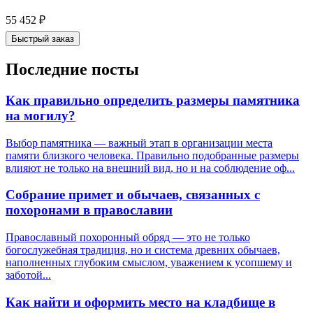
55 452
₽
Быстрый заказ
Последние посты
Как правильно определить размеры памятника
на могилу?
Выбор памятника — важный этап в организации места
памяти близкого человека. Правильно подобранные размеры
влияют не только на внешний вид, но и на соблюдение оф...
Собрание примет и обычаев, связанных с
похоронами в православии
Православный похоронный обряд — это не только
богослужебная традиция, но и система древних обычаев,
наполненных глубоким смыслом, уважением к усопшему и
заботой...
Как найти и оформить место на кладбище в