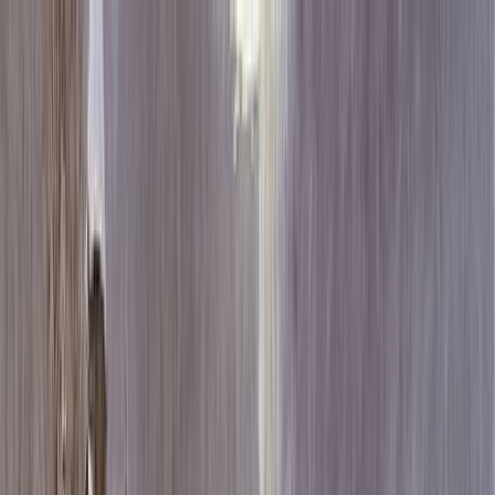
Каталог
+7 (926) 211 90 79
Обратный звонок
0
₽
О нас
Блог
Оплата
Гарантия
Услуги
Контакты
Скидка 5.00% на Надгробные плиты