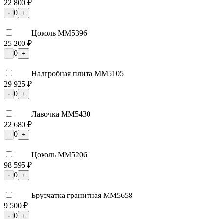
22 800 ₽
0
-
+
Цоколь ММ5396
25 200 ₽
0
-
+
Надгробная плита ММ5105
29 925 ₽
0
-
+
Лавочка ММ5430
22 680 ₽
0
-
+
Цоколь ММ5206
98 595 ₽
0
-
+
Брусчатка гранитная ММ5658
9 500 ₽
0
-
+