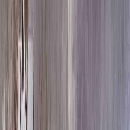
Скидка 5.00% на Надгробные плиты
Памятник ММ/D-2315-3
Главная
/
Памятники
/
По форме
/
Горизонтальные
/
Памятник
ММ/D-2315-3
Итого:
53 240
₽
Быстрый заказ
Памятник ММ/D-2315-3
53 240
₽
Выбор атрибутов
Материалы
Материалы
Размеры стелы и тумбы гориз.
Размеры стелы и тумбы гориз.