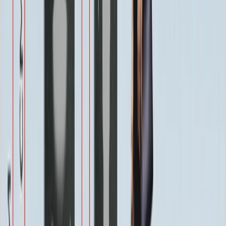
1 100 ₽
Одежда
800 ₽
Другое по согласованию
1 500 ₽
Услуги
Услуги
Полировка 1 сторона
Бесплатно
Фаска по краю 1-4 см.
Бесплатно
Ретушь фотографии
Бесплатно
Покрытие Антидождь
Бесплатно
Защитное покрытие