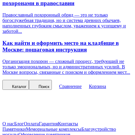
похоронами в православии
Православный похоронный обряд — это не только
богослужебная традиция, но и система древних обычаев,
наполненных глубоким смыслом, уважением к усопшему и
заботой...
Как найти и оформить место на кладбище в
Москве: пошаговая инструкция
Организация похорон — сложный процесс, требующий не
только эмоциональных, но и административных усилий. В
Москве вопросы, связанные с поиском и оформлением мест...
Сравнение
Корзина
Каталог
Поиск
О нас
Блог
Оплата
Гарантия
Контакты
Памятники
Мемориальные комплексы
Благоустройство
могилы
Оформление памятников