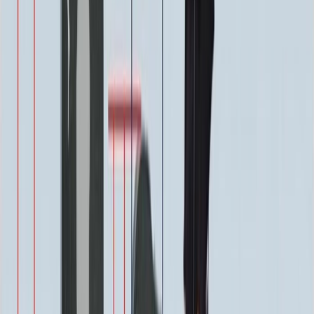
Декор на памятник
Декор на памятник
Крест (акрил, 12х5.5 см.)
1 400 ₽
Цветы (акрил, 58х13 см.)
2 000 ₽
Свеча (акрил, 18.5х5.5 см.)
1 400 ₽
Другое, по согласованию
Бесплатно
Доп. оформление
Доп. оформление
Крестик
300 ₽
Цветы
500 ₽