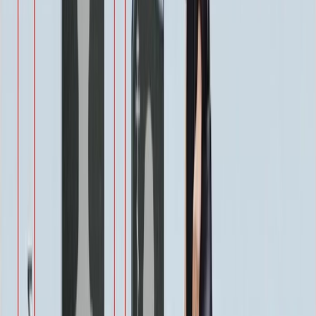
Виньетка
500 ₽
Свеча
350 ₽
Эпитафия
Бесплатно
Икона (обратное)
3 550 ₽
Ангелы
2 350 ₽
Храмы
1 900 ₽
Святые
1 900 ₽
Военным