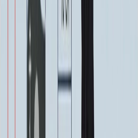
Надпись
Надпись
ФИО и Дата (Гравировка)
3 000 ₽
0
-
+
ФИО и Дата (Пескоструй)
4 600 ₽
0
-
+
ФИО и Дата (Скарпель)
6 000 ₽
0
-
+
ФИО и Дата (Сусальное золото)
34 000 ₽
0
-
+
ФИО и Дата (Бронзовые буквы)
40 000 ₽
0
-
+