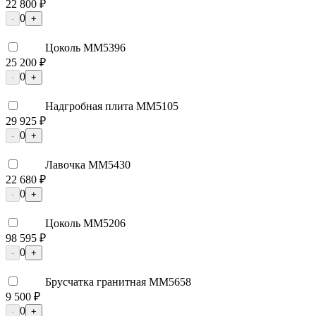
22 800 ₽
0
-
+
Цоколь ММ5396
25 200 ₽
0
-
+
Надгробная плита ММ5105
29 925 ₽
0
-
+
Лавочка ММ5430
22 680 ₽
0
-
+
Цоколь ММ5206
98 595 ₽
0
-
+
Брусчатка гранитная ММ5658
9 500 ₽
0
-
+