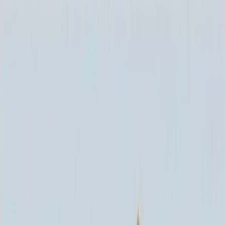
Каталог
+7 (926) 211 90 79
Обратный звонок
0
₽
О нас
Блог
Оплата
Гарантия
Услуги
Контакты
Скидка 5.00% на Надгробные плиты