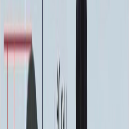
Фото
Гравировка
4 500 ₽
0
-
+
Ручная гравировка
10 000 ₽
0
-
+
Фото в стекле
7 200 ₽
0
-
+
Фотокерамика
1 900 ₽
0
-
+
Цветной портрет
64 000 ₽
0
-
+