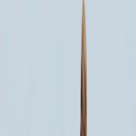
Скидка 5.00% на Надгробные плиты
Памятник ММ/D-2015
Главная
/
Памятники
/
По форме
/
Горизонтальные
/
Памятник
ММ/D-2015
Итого:
60 517
₽
Быстрый заказ
Памятник ММ/D-2015
60 517
₽
Выбор атрибутов
Материалы
Материалы
Размеры стелы и тумбы гориз.
Размеры стелы и тумбы гориз.