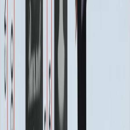
Бесплатно
Восстановление фотографии
3 000 ₽
Хранение на складе
Бесплатно
Швеллер под памятник
2 000 ₽
Установка
Установка
Без установки
Бесплатно
Стандартная
Бесплатно
Усиленная
Бесплатно
Доставка
Доставка
Самовывоз
Бесплатно