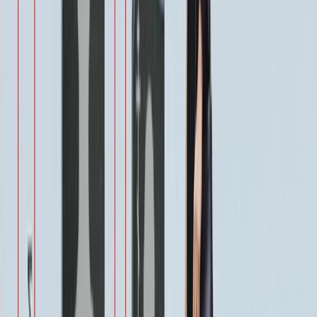
Виньетка
500 ₽
Свеча
350 ₽
Эпитафия
Бесплатно
Икона (обратное)
3 550 ₽
Ангелы
2 350 ₽
Храмы
1 900 ₽
Святые
1 900 ₽
Военным