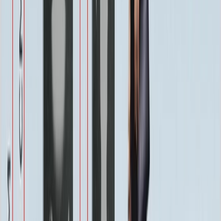
1 100 ₽
Одежда
800 ₽
Другое по согласованию
1 500 ₽
Услуги
Услуги
Полировка 1 сторона
Бесплатно
Фаска по краю 1-4 см.
Бесплатно
Ретушь фотографии
Бесплатно
Покрытие Антидождь
Бесплатно
Защитное покрытие