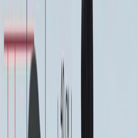
Фото
Гравировка
4 500 ₽
0
-
+
Ручная гравировка
10 000 ₽
0
-
+
Фото в стекле
7 200 ₽
0
-
+
Фотокерамика
1 900 ₽
0
-
+
Цветной портрет
64 000 ₽
0
-
+