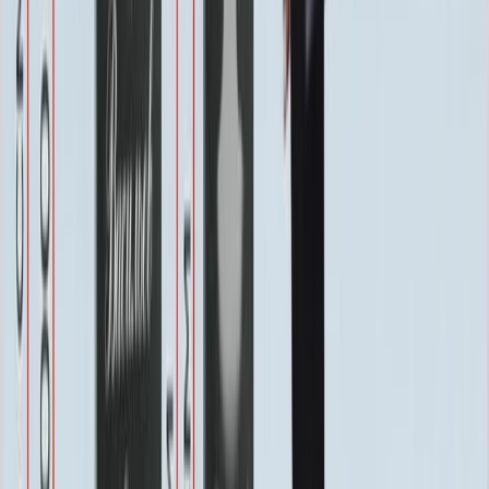
Бесплатно
Восстановление фотографии
3 000 ₽
Хранение на складе
Бесплатно
Швеллер под памятник
2 000 ₽
Установка
Установка
Без установки
Бесплатно
Стандартная
Бесплатно
Усиленная
Бесплатно
Доставка
Доставка
Самовывоз
Бесплатно