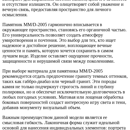
и отсутствие излишеств. Он олицетворяет собой уважение и
вечную связь, предоставляя пространство для личного
осмысления.
Памятник ММ/D-2005 гармонично вписывается в
окружающее пространство, становясь его органичной частью.
Его универсальность позволяет создать атмосферу
умиротворения и почтения. Это выбор для тех, кто ищет
надежное и достойное решение, воплощающее вечные
ценности и память, которую хочется сохранить в самом
лучшем виде. Изделие оставляет ощущение прочности,
защищенности и нерушимой связи между поколениями.
При выборе материала для памятника ММ/D-2005
рекомендуется отдать предпочтение граниту темных оттенков,
таких как габбро-диабаз или черный гранит. Эти породы
камня не только подчеркнут строгость линий и глубину
полировки, но и обеспечат исключительную долговечность в
любых погодных условиях. Матовая или лощеная обработка
боковых поверхностей создаст интересную игру света и тени,
добавив монументу визуальный объем.
Важным преимуществом данной модели является ее
смысловая гибкость. Лаконичная форма служит идеальной
основой для нанесения индивидуальных элементов: портрета