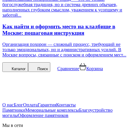
богослужебная традиция, но и система древних обычаев,
наполненных глубоким смыслом, уважением к усопшему и
заботой...
Как найти и оформить место на кладбище в
Москве: пошаговая инструкция
Организация похорон — сложный процесс, требующий не
только эмоциональных, но и административных усилий. В
Москве вопросы, связанные с поиском и оформлением мест...
Сравнение
Корзина
Каталог
Поиск
О нас
Блог
Оплата
Гарантия
Контакты
Памятники
Мемориальные комплексы
Благоустройство
могилы
Оформление памятников
Мы в сети