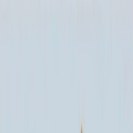
Каталог
+7 (926) 211 90 79
Обратный звонок
0
₽
О нас
Блог
Оплата
Гарантия
Услуги
Контакты
Скидка 5.00% на Надгробные плиты