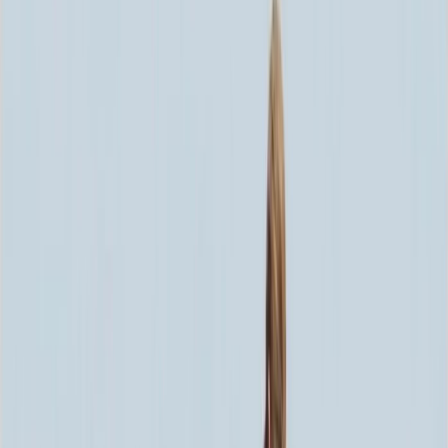
Скидка 5.00% на Надгробные плиты
Памятник ММ/D-2005
Главная
/
Памятники
/
По форме
/
Горизонтальные
/
Памятник
ММ/D-2005
Итого:
68 317
₽
Быстрый заказ
Памятник ММ/D-2005
68 317
₽
Выбор атрибутов
Материалы
Материалы
Размеры стелы и тумбы гориз.
Размеры стелы и тумбы гориз.