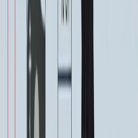
Надпись
Надпись
ФИО и Дата (Гравировка)
3 000 ₽
0
-
+
ФИО и Дата (Пескоструй)
4 600 ₽
0
-
+
ФИО и Дата (Скарпель)
6 000 ₽
0
-
+
ФИО и Дата (Сусальное золото)
34 000 ₽
0
-
+
ФИО и Дата (Бронзовые буквы)
40 000 ₽
0
-
+