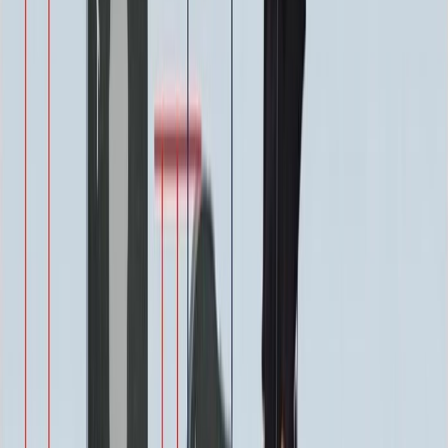
Декор на памятник
Декор на памятник
Крест (акрил, 12х5.5 см.)
1 400 ₽
Цветы (акрил, 58х13 см.)
2 000 ₽
Свеча (акрил, 18.5х5.5 см.)
1 400 ₽
Другое, по согласованию
Бесплатно
Доп. оформление
Доп. оформление
Крестик
300 ₽
Цветы
500 ₽