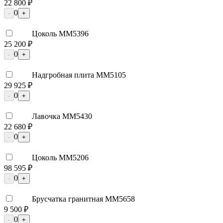
22 800 ₽
0
-
+
Цоколь ММ5396
25 200 ₽
0
-
+
Надгробная плита ММ5105
29 925 ₽
0
-
+
Лавочка ММ5430
22 680 ₽
0
-
+
Цоколь ММ5206
98 595 ₽
0
-
+
Брусчатка гранитная ММ5658
9 500 ₽
0
-
+