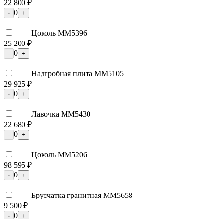
22 800 ₽
0
-
+
Цоколь ММ5396
25 200 ₽
0
-
+
Надгробная плита ММ5105
29 925 ₽
0
-
+
Лавочка ММ5430
22 680 ₽
0
-
+
Цоколь ММ5206
98 595 ₽
0
-
+
Брусчатка гранитная ММ5658
9 500 ₽
0
-
+