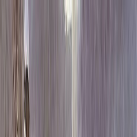
Каталог
+7 (926) 211 90 79
Обратный звонок
0
₽
О нас
Блог
Оплата
Гарантия
Услуги
Контакты
Скидка 5.00% на Надгробные плиты