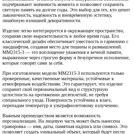
подчёркивают значимость момента и позволяют сохранить
светлую память на долгие годы. Это выбор для тех, кто ценит
лаконичность, надёжность и вневременную эстетику,
лишённую излишней декоративности.
Изделие легко интегрируется в окружающее пространство,
сохраняя свою выразительность в любое время года. Его
классический дизайн обеспечивает уместность и гармонию с
ландшафтом, создавая место для тишины и размышлений.
ММ2315-3 — это воплощение уважения и вечной памяти,
выраженное через строгую форму и безупречное исполнение,
которые говорят сами за себя.
При изготовлении модели ММ2315-3 используются только
проверенные, качественные материалы, устойчивые к
атмосферным воздействиям. Это гарантирует, что изделие
сохранит свой первоначальный вид и структурную
целостность на протяжении десятилетий, не требуя
специального ухода. Поверхность устойчива к влаге,
перепадам температур и ультрафиолетовому излучению.
Важным преимуществом является возможность
персонализации. На лицевую часть может быть нанесена
гравировка — имя, даты, памятная надпись или символ. Это
позволяет создать уникальный объект, который будет нести