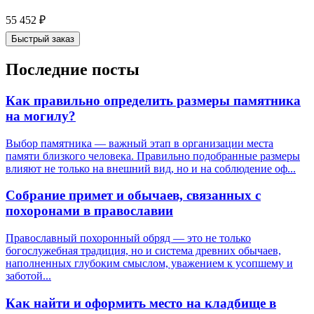
55 452
₽
Быстрый заказ
Последние посты
Как правильно определить размеры памятника
на могилу?
Выбор памятника — важный этап в организации места
памяти близкого человека. Правильно подобранные размеры
влияют не только на внешний вид, но и на соблюдение оф...
Собрание примет и обычаев, связанных с
похоронами в православии
Православный похоронный обряд — это не только
богослужебная традиция, но и система древних обычаев,
наполненных глубоким смыслом, уважением к усопшему и
заботой...
Как найти и оформить место на кладбище в