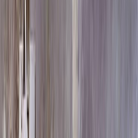
Скидка 5.00% на Надгробные плиты
Памятник ММ2315-3
Главная
/
Памятники
/
По форме
/
Горизонтальные
/
Памятник
ММ2315-3
Итого:
65 652
₽
Быстрый заказ
Памятник ММ2315-3
65 652
₽
Выбор атрибутов
Материалы
Материалы
Размеры стелы и тумбы гориз.
Размеры стелы и тумбы гориз.