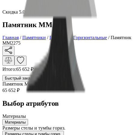
Скидка 5.00% на Надгробные плиты
Памятник ММ2275
Главная
/
Памятники
/
По форме
/
Горизонтальные
/
Памятник
ММ2275
Итого:
65 652
₽
Быстрый заказ
Памятник ММ2275
65 652
₽
Выбор атрибутов
Материалы
Материалы
Размеры стелы и тумбы гориз.
Размеры стелы и тумбы гориз.