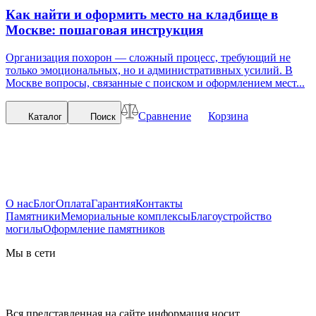
Как найти и оформить место на кладбище в
Москве: пошаговая инструкция
Организация похорон — сложный процесс, требующий не
только эмоциональных, но и административных усилий. В
Москве вопросы, связанные с поиском и оформлением мест...
Сравнение
Корзина
Каталог
Поиск
О нас
Блог
Оплата
Гарантия
Контакты
Памятники
Мемориальные комплексы
Благоустройство
могилы
Оформление памятников
Мы в сети
Вся представленная на сайте информация носит