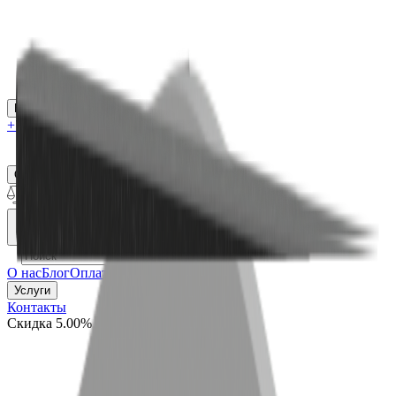
Каталог
+7 (926) 211 90 79
Обратный звонок
0
₽
О нас
Блог
Оплата
Гарантия
Услуги
Контакты
Скидка 5.00% на Надгробные плиты