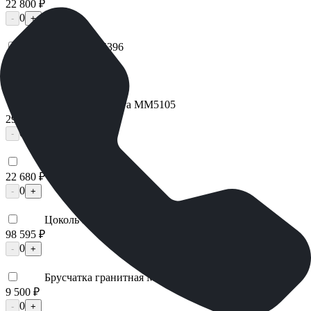
22 800 ₽
0
-
+
Цоколь ММ5396
25 200 ₽
0
-
+
Надгробная плита ММ5105
29 925 ₽
0
-
+
Лавочка ММ5430
22 680 ₽
0
-
+
Цоколь ММ5206
98 595 ₽
0
-
+
Брусчатка гранитная ММ5658
9 500 ₽
0
-
+