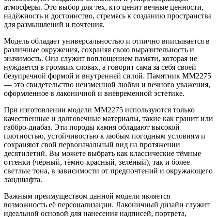
атмосферы. Это выбор для тех, кто ценит вечные ценности,
надёжность и достоинство, стремясь к созданию пространства
для размышлений и почтения.
Модель обладает универсальностью и отлично вписывается в
различные окружения, сохраняя свою выразительность и
значимость. Она служит воплощением памяти, которая не
нуждается в громких словах, а говорит сама за себя своей
безупречной формой и внутренней силой. Памятник ММ2275
— это свидетельство неизменной любви и вечного уважения,
оформленное в лаконичной и вневременной эстетике.
При изготовлении модели ММ2275 используются только
качественные и долговечные материалы, такие как гранит или
габбро-диабаз. Эти породы камня обладают высокой
плотностью, устойчивостью к любым погодным условиям и
сохраняют свой первоначальный вид на протяжении
десятилетий. Вы можете выбрать как классические тёмные
оттенки (чёрный, тёмно-красный, зелёный), так и более
светлые тона, в зависимости от предпочтений и окружающего
ландшафта.
Важным преимуществом данной модели является
возможность её персонализации. Лаконичный дизайн служит
идеальной основой для нанесения надписей, портрета,