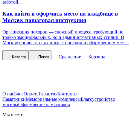
заботой...
Как найти и оформить место на кладбище в
Москве: пошаговая инструкция
Организация похорон — сложный процесс, требующий не
только эмоциональных, но и административных усилий. В
Москве вопросы, связанные с поиском и оформлением мест...
Сравнение
Корзина
Каталог
Поиск
О нас
Блог
Оплата
Гарантия
Контакты
Памятники
Мемориальные комплексы
Благоустройство
могилы
Оформление памятников
Мы в сети