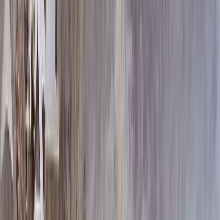
80x80x5 90x15x12
60 732 ₽
100x100x8 110x20x15
142 380 ₽
120x120x10 130x20x15
230 580 ₽
Установка памятника
Установка памятника
Без установки
Бесплатно
Стандартная
6 800 ₽
Усиленная
10 000 ₽
Выбор цветника
Выбор цветника
Без цветника
Бесплатно
100 x 60 x 5
8 190 ₽