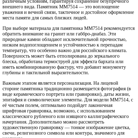
различным условиям, гарантируя сохранение безупречного
внешнего вида. Памятник ММ7514 — это воплощение
уважения и вечной связи, тактичное и достойное оформление
места памяти для самых близких людей.
При выборе материала для памятника ММ7514 рекомендуется
обратить внимание на гранит или габбро-диабаз. Эти
природные камни обладают исключительной прочностью,
низким водопоглощением и устойчивостью к перепадам
температур, что особенно важно для российского климата.
Поверхность может быть отполирована до зеркального
блеска, обработана термоструей для эффекта бархата или
иметь комбинированную фактуру, что добавит монументу
глубины и тактильной выразительности.
Важным этапом является персонализация. На лицевой
стороне памятника традиционно размещается фотография (в
виде керамического портрета или гравировки), даты жизни,
эпитафия и символические элементы. Для модели ММ7514, с
её чистым полем, оптимально подойдет лаконичная
шрифтовая гравировка, возможно, с использованием
классического рубленого или изящного каллиграфического
начертания. Дополнительно можно рассмотреть
художественную гравировку — тонкое изображение цветка,
свечи, религиозного символа или контура, значимого для