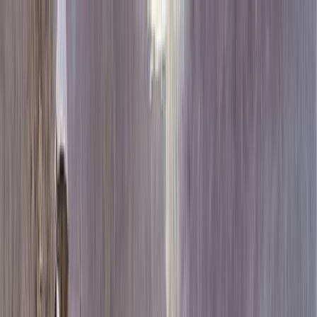
Каталог
+7 (926) 211 90 79
Обратный звонок
0
₽
О нас
Блог
Оплата
Гарантия
Услуги
Контакты
Скидка 5.00% на Надгробные плиты