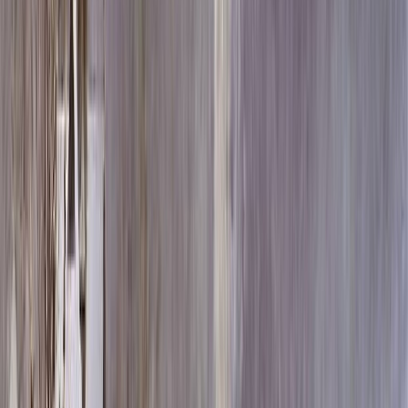
Скидка 5.00% на Надгробные плиты
Памятник ММ7514
Главная
/
Памятники
/
По форме
/
Эксклюзивные
/
Памятник
ММ7514
Итого:
60 732
₽
Быстрый заказ
Памятник ММ7514
60 732
₽
Выбор атрибутов
Материалы
Материалы
Размер
Размер