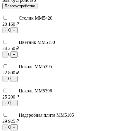
Благоустройство
Благоустройство
Столик ММ5420
20 160 ₽
0
-
+
Цветник ММ5150
24 250 ₽
0
-
+
Цоколь ММ5395
22 800 ₽
0
-
+
Цоколь ММ5396
25 200 ₽
0
-
+
Надгробная плита ММ5105
29 925 ₽
0
-
+