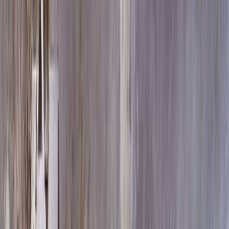
Скидка 5.00% на Надгробные плиты
Памятник ММ7169
Главная
/
Памятники
/
По форме
/
Арки
/
Памятник ММ7169
Итого:
193 870
₽
Быстрый заказ
Памятник ММ7169
193 870
₽
Выбор атрибутов
Материалы
Материалы
Размер
Размер
100x50x8 110x15x10*2 90x15x10 14x12x12 14x12x12*2