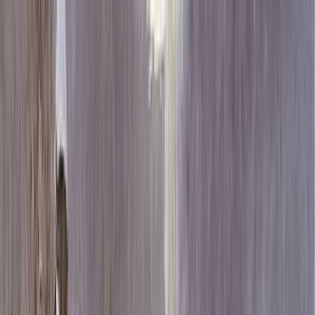
Каталог
+7 (926) 211 90 79
Обратный звонок
0
₽
О нас
Блог
Оплата
Гарантия
Услуги
Контакты
Скидка 5.00% на Надгробные плиты