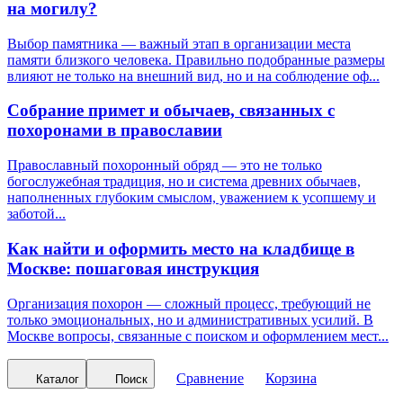
на могилу?
Выбор памятника — важный этап в организации места
памяти близкого человека. Правильно подобранные размеры
влияют не только на внешний вид, но и на соблюдение оф...
Собрание примет и обычаев, связанных с
похоронами в православии
Православный похоронный обряд — это не только
богослужебная традиция, но и система древних обычаев,
наполненных глубоким смыслом, уважением к усопшему и
заботой...
Как найти и оформить место на кладбище в
Москве: пошаговая инструкция
Организация похорон — сложный процесс, требующий не
только эмоциональных, но и административных усилий. В
Москве вопросы, связанные с поиском и оформлением мест...
Сравнение
Корзина
Каталог
Поиск