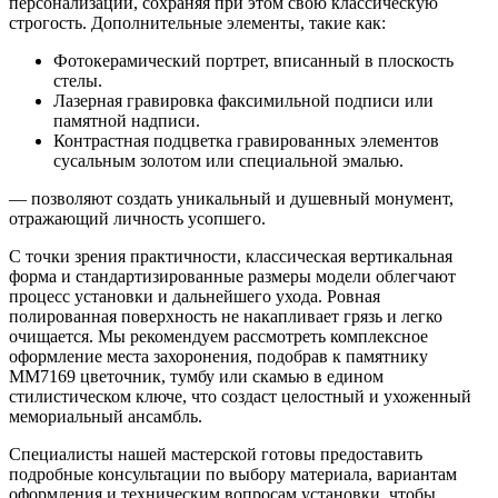
персонализации, сохраняя при этом свою классическую
строгость. Дополнительные элементы, такие как:
Фотокерамический портрет, вписанный в плоскость
стелы.
Лазерная гравировка факсимильной подписи или
памятной надписи.
Контрастная подцветка гравированных элементов
сусальным золотом или специальной эмалью.
— позволяют создать уникальный и душевный монумент,
отражающий личность усопшего.
С точки зрения практичности, классическая вертикальная
форма и стандартизированные размеры модели облегчают
процесс установки и дальнейшего ухода. Ровная
полированная поверхность не накапливает грязь и легко
очищается. Мы рекомендуем рассмотреть комплексное
оформление места захоронения, подобрав к памятнику
ММ7169 цветочник, тумбу или скамью в едином
стилистическом ключе, что создаст целостный и ухоженный
мемориальный ансамбль.
Специалисты нашей мастерской готовы предоставить
подробные консультации по выбору материала, вариантам
оформления и техническим вопросам установки, чтобы