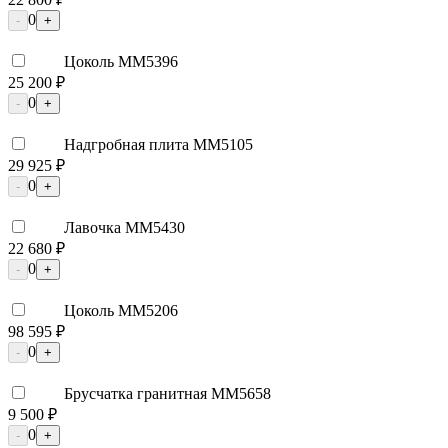
0
-
+
Цоколь ММ5396
25 200 ₽
0
-
+
Надгробная плита ММ5105
29 925 ₽
0
-
+
Лавочка ММ5430
22 680 ₽
0
-
+
Цоколь ММ5206
98 595 ₽
0
-
+
Брусчатка гранитная ММ5658
9 500 ₽
0
-
+