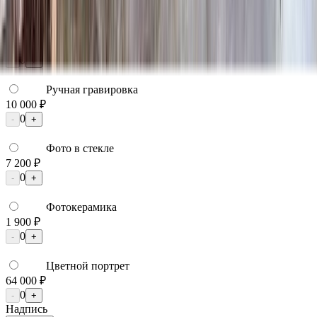
Фото
Гравировка
4 500 ₽
0
-
+
Ручная гравировка
10 000 ₽
0
-
+
Фото в стекле
7 200 ₽
0
-
+
Фотокерамика
1 900 ₽
0
-
+
Цветной портрет
64 000 ₽
0
-
+
Надпись