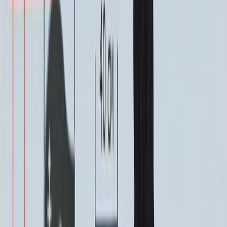
Цветы (акрил, 58х13 см.)
2 000 ₽
Свеча (акрил, 18.5х5.5 см.)
1 400 ₽
Другое, по согласованию
Бесплатно
Доп. оформление
Доп. оформление
Крестик
300 ₽
Цветы
500 ₽
Виньетка
500 ₽
Свеча
350 ₽