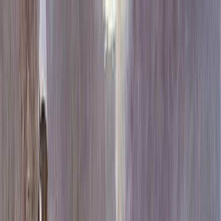
Каталог
+7 (926) 211 90 79
Обратный звонок
0
₽
О нас
Блог
Оплата
Гарантия
Услуги
Контакты
Скидка 5.00% на Надгробные плиты