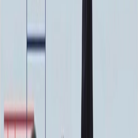
ФИО и Дата (Пескоструй)
4 600 ₽
0
-
+
ФИО и Дата (Скарпель)
6 000 ₽
0
-
+
ФИО и Дата (Сусальное золото)
34 000 ₽
0
-
+
ФИО и Дата (Бронзовые буквы)
40 000 ₽
0
-
+
Декор на памятник
Декор на памятник
Крест (акрил, 12х5.5 см.)
1 400 ₽