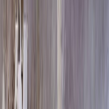
Скидка 5.00% на Надгробные плиты
Памятник ММ/M-7115
Главная
/
Памятники
/
По цене
/
Элитные памятники
/
Памятник ММ/M-7115
Итого:
446 760
₽
Быстрый заказ
Памятник ММ/M-7115
446 760
₽
Выбор атрибутов
Материалы
Материалы
Размер
Размер