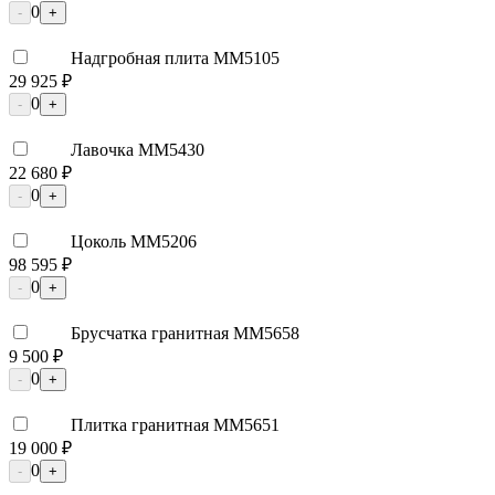
0
-
+
Надгробная плита ММ5105
29 925 ₽
0
-
+
Лавочка ММ5430
22 680 ₽
0
-
+
Цоколь ММ5206
98 595 ₽
0
-
+
Брусчатка гранитная ММ5658
9 500 ₽
0
-
+
Плитка гранитная ММ5651
19 000 ₽
0
-
+