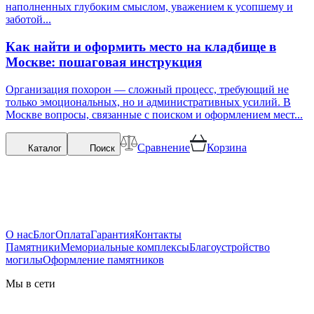
наполненных глубоким смыслом, уважением к усопшему и
заботой...
Как найти и оформить место на кладбище в
Москве: пошаговая инструкция
Организация похорон — сложный процесс, требующий не
только эмоциональных, но и административных усилий. В
Москве вопросы, связанные с поиском и оформлением мест...
Сравнение
Корзина
Каталог
Поиск
О нас
Блог
Оплата
Гарантия
Контакты
Памятники
Мемориальные комплексы
Благоустройство
могилы
Оформление памятников
Мы в сети