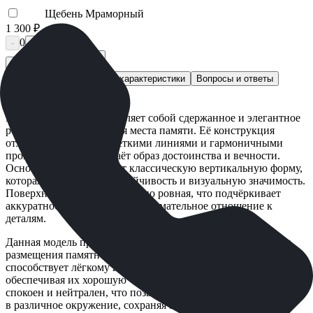
Щебень Мраморный
1 300 ₽
0
-
+
Быстрый заказ
Описание
Технические характеристики
Вопросы и ответы
Доставка и оплата
Модель М-7115 представляет собой сдержанное и элегантное
решение для оформления места памяти. Её конструкция
отличается строгими, чёткими линиями и гармоничными
пропорциями, что создаёт образ достоинства и вечности.
Основной элемент имеет классическую вертикальную форму,
которая обеспечивает устойчивость и визуальную значимость.
Поверхность изделия идеально ровная, что подчёркивает
аккуратность исполнения и внимательное отношение к
деталям.
Данная модель предоставляет достаточно пространства для
размещения памятной информации. Чёткость линий и форм
способствует лёгкому восприятию текста и символов,
обеспечивая их хорошую читаемость. Внешний вид изделия
спокоен и нейтрален, что позволяет ему органично вписаться
в различное окружение, сохраняя атмосферу уважения и