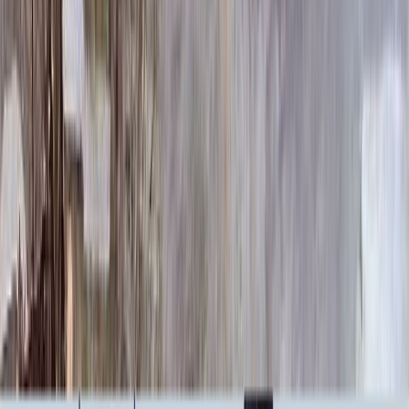
Ручная гравировка
10 000 ₽
0
-
+
Фото в стекле
7 200 ₽
0
-
+
Фотокерамика
1 900 ₽
0
-
+
Цветной портрет
64 000 ₽
0
-
+
Надпись
Надпись
ФИО и Дата (Гравировка)
3 000 ₽
0
-
+