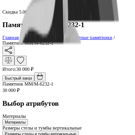
Скидка 5.00% на Надгробные плиты
Памятник ММ/M-6232-1
Главная
/
Памятники
/
По цене
/
Элитные памятники
/
Памятник ММ/M-6232-1
Итого:
30 000
₽
Быстрый заказ
Памятник ММ/M-6232-1
30 000
₽
Выбор атрибутов
Материалы
Материалы
Размеры стелы и тумбы вертикальные
Размеры стелы и тумбы вертикальные