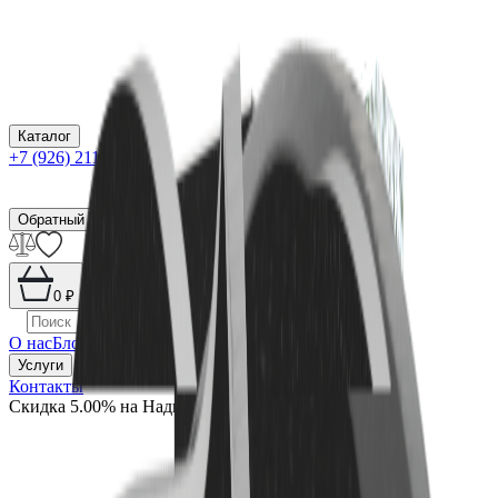
Каталог
+7 (926) 211 90 79
Обратный звонок
0
₽
О нас
Блог
Оплата
Гарантия
Услуги
Контакты
Скидка 5.00% на Надгробные плиты