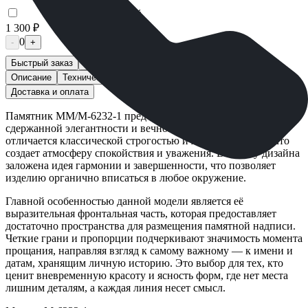
Щебень Мраморный
1 300 ₽
0
-
+
Быстрый заказ
Описание
Технические характеристики
Вопросы и ответы
Доставка и оплата
Памятник ММ/M-6232-1 представляет собой образец
сдержанной элегантности и вечной памяти. Его форма
отличается классической строгостью и ясностью линий, что
создает атмосферу спокойствия и уважения. В основу дизайна
заложена идея гармонии и завершенности, что позволяет
изделию органично вписаться в любое окружение.
Главной особенностью данной модели является её
выразительная фронтальная часть, которая предоставляет
достаточно пространства для размещения памятной надписи.
Четкие грани и пропорции подчеркивают значимость момента
прощания, направляя взгляд к самому важному — к имени и
датам, хранящим личную историю. Это выбор для тех, кто
ценит вневременную красоту и ясность форм, где нет места
лишним деталям, а каждая линия несет смысл.