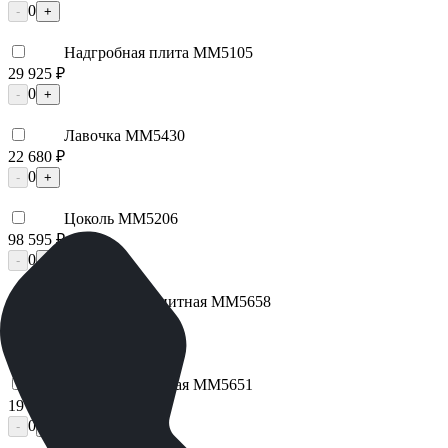
0
-
+
Надгробная плита ММ5105
29 925 ₽
0
-
+
Лавочка ММ5430
22 680 ₽
0
-
+
Цоколь ММ5206
98 595 ₽
0
-
+
Брусчатка гранитная ММ5658
9 500 ₽
0
-
+
Плитка гранитная ММ5651
19 000 ₽
0
-
+