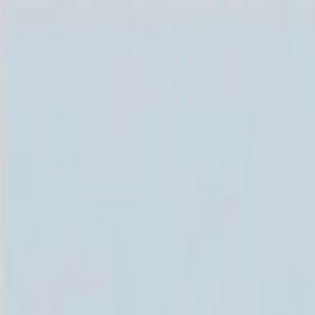
Каталог
+7 (926) 211 90 79
Обратный звонок
0
₽
О нас
Блог
Оплата
Гарантия
Услуги
Контакты
Скидка 5.00% на Надгробные плиты