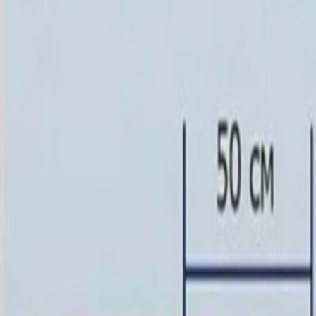
Скидка 5.00% на Надгробные плиты
Памятник ММ/M-6059-1
Главная
/
Памятники
/
По цене
/
Элитные памятники
/
Памятни
Итого:
115 100
₽
Быстрый заказ
Памятник ММ/M-6059-1
115 100
₽
Выбор атрибутов
Материалы
Материалы
Размеры стелы и тумбы вертикальные
Размеры стелы и тумбы вертикальные
100x50x8 15x60x20