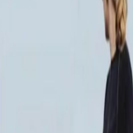
к ММ/M-6059-1