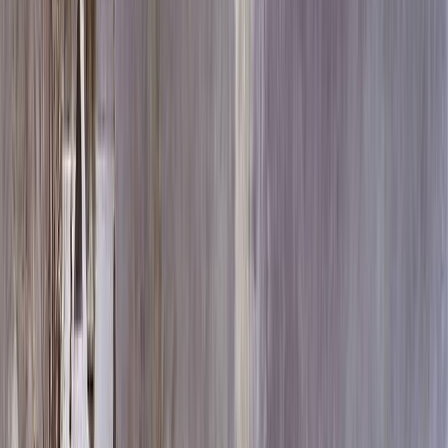
Скидка 5.00% на Надгробные плиты
Памятник ММ/M-2836-1
Главная
/
Памятники
/
По цене
/
Элитные памятники
/
Памятник ММ/M-2836-1
Итого:
128 340
₽
Быстрый заказ
Памятник ММ/M-2836-1
128 340
₽
Выбор атрибутов
Материалы
Материалы
Размеры стелы и тумбы гориз.
Размеры стелы и тумбы гориз.