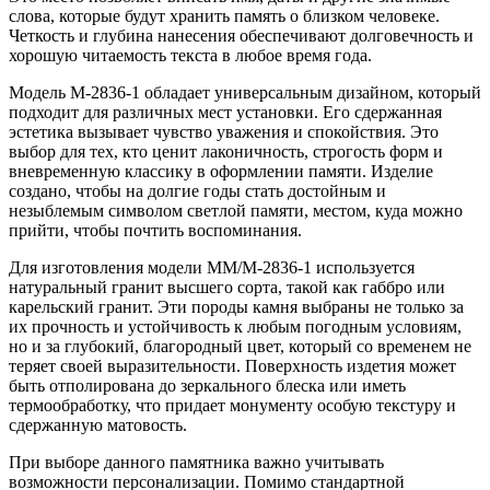
слова, которые будут хранить память о близком человеке.
Четкость и глубина нанесения обеспечивают долговечность и
хорошую читаемость текста в любое время года.
Модель M-2836-1 обладает универсальным дизайном, который
подходит для различных мест установки. Его сдержанная
эстетика вызывает чувство уважения и спокойствия. Это
выбор для тех, кто ценит лаконичность, строгость форм и
вневременную классику в оформлении памяти. Изделие
создано, чтобы на долгие годы стать достойным и
незыблемым символом светлой памяти, местом, куда можно
прийти, чтобы почтить воспоминания.
Для изготовления модели ММ/M-2836-1 используется
натуральный гранит высшего сорта, такой как габбро или
карельский гранит. Эти породы камня выбраны не только за
их прочность и устойчивость к любым погодным условиям,
но и за глубокий, благородный цвет, который со временем не
теряет своей выразительности. Поверхность издетия может
быть отполирована до зеркального блеска или иметь
термообработку, что придает монументу особую текстуру и
сдержанную матовость.
При выборе данного памятника важно учитывать
возможности персонализации. Помимо стандартной