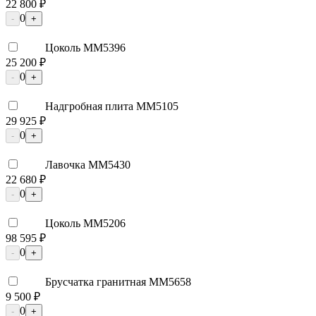
22 800 ₽
0
-
+
Цоколь ММ5396
25 200 ₽
0
-
+
Надгробная плита ММ5105
29 925 ₽
0
-
+
Лавочка ММ5430
22 680 ₽
0
-
+
Цоколь ММ5206
98 595 ₽
0
-
+
Брусчатка гранитная ММ5658
9 500 ₽
0
-
+