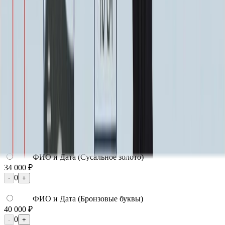
Надпись
Надпись
ФИО и Дата (Гравировка)
3 000 ₽
0
-
+
ФИО и Дата (Пескоструй)
4 600 ₽
0
-
+
ФИО и Дата (Скарпель)
6 000 ₽
0
-
+
ФИО и Дата (Сусальное золото)
34 000 ₽
0
-
+
ФИО и Дата (Бронзовые буквы)
40 000 ₽
0
-
+