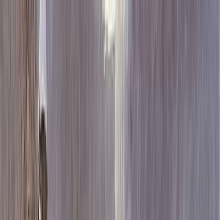
Каталог
+7 (926) 211 90 79
Обратный звонок
0
₽
О нас
Блог
Оплата
Гарантия
Услуги
Контакты
Скидка 5.00% на Надгробные плиты