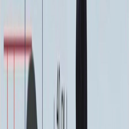
Фото
Гравировка
4 500 ₽
0
-
+
Ручная гравировка
10 000 ₽
0
-
+
Фото в стекле
7 200 ₽
0
-
+
Фотокерамика
1 900 ₽
0
-
+
Цветной портрет
64 000 ₽
0
-
+