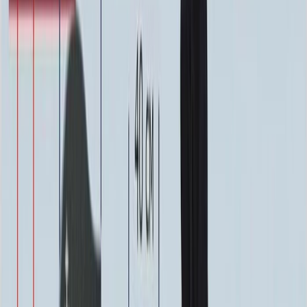
0
-
+
Надпись
Надпись
ФИО и Дата (Гравировка)
3 000 ₽
0
-
+
ФИО и Дата (Пескоструй)
4 600 ₽
0
-
+
ФИО и Дата (Скарпель)
6 000 ₽
0
-
+
ФИО и Дата (Сусальное золото)
34 000 ₽
0
-
+
ФИО и Дата (Бронзовые буквы)