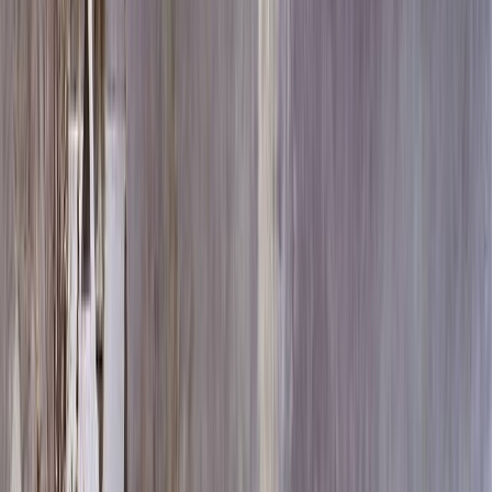
Скидка 5.00% на Надгробные плиты
Памятник ММ/M-1779
Главная
/
Памятники
/
По цене
/
Элитные памятники
/
Памятник ММ/M-1779
Итого:
183 888
₽
Быстрый заказ
Памятник ММ/M-1779
183 888
₽
Выбор атрибутов
Материалы
Материалы
Размеры стелы и тумбы вертикальные
Размеры стелы и тумбы вертикальные