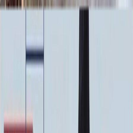
23 920 ₽
Фото
Фото
Гравировка
4 500 ₽
0
-
+
Ручная гравировка
10 000 ₽
0
-
+
Фото в стекле
7 200 ₽
0
-
+
Фотокерамика
1 900 ₽
0
-
+
Цветной портрет
64 000 ₽