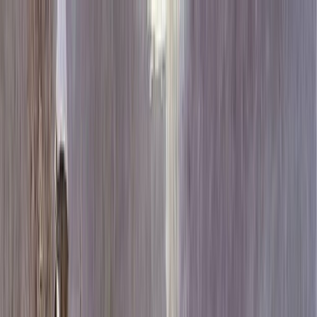
Каталог
+7 (926) 211 90 79
Обратный звонок
0
₽
О нас
Блог
Оплата
Гарантия
Услуги
Контакты
Скидка 5.00% на Надгробные плиты