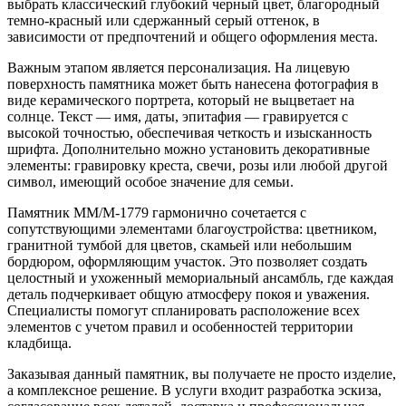
выбрать классический глубокий черный цвет, благородный
темно-красный или сдержанный серый оттенок, в
зависимости от предпочтений и общего оформления места.
Важным этапом является персонализация. На лицевую
поверхность памятника может быть нанесена фотография в
виде керамического портрета, который не выцветает на
солнце. Текст — имя, даты, эпитафия — гравируется с
высокой точностью, обеспечивая четкость и изысканность
шрифта. Дополнительно можно установить декоративные
элементы: гравировку креста, свечи, розы или любой другой
символ, имеющий особое значение для семьи.
Памятник ММ/M-1779 гармонично сочетается с
сопутствующими элементами благоустройства: цветником,
гранитной тумбой для цветов, скамьей или небольшим
бордюром, оформляющим участок. Это позволяет создать
целостный и ухоженный мемориальный ансамбль, где каждая
деталь подчеркивает общую атмосферу покоя и уважения.
Специалисты помогут спланировать расположение всех
элементов с учетом правил и особенностей территории
кладбища.
Заказывая данный памятник, вы получаете не просто изделие,
а комплексное решение. В услуги входит разработка эскиза,