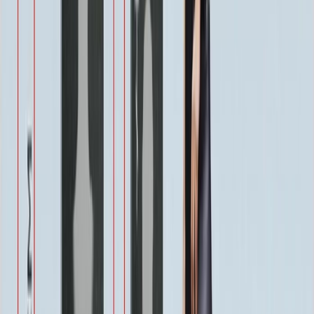
Одежда
800 ₽
Другое по согласованию
1 500 ₽
Услуги
Услуги
Полировка 1 сторона
Бесплатно
Фаска по краю 1-4 см.
Бесплатно
Ретушь фотографии
Бесплатно
Покрытие Антидождь
Бесплатно
Защитное покрытие