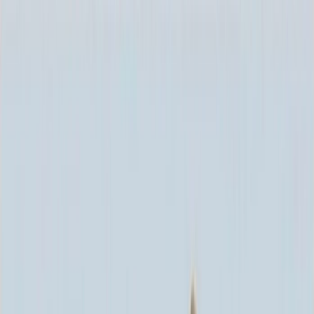
Каталог
+7 (926) 211 90 79
Обратный звонок
0
₽
О нас
Блог
Оплата
Гарантия
Услуги
Контакты
Скидка 5.00% на Надгробные плиты