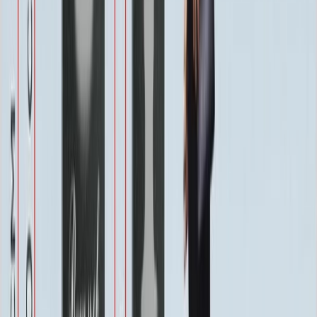
Бесплатно
Восстановление фотографии
3 000 ₽
Хранение на складе
Бесплатно
Швеллер под памятник
2 000 ₽
Установка
Установка
Без установки
Бесплатно
Стандартная
27 000 ₽
Усиленная
35 100 ₽
Доставка
Доставка
Самовывоз
Бесплатно
Москва