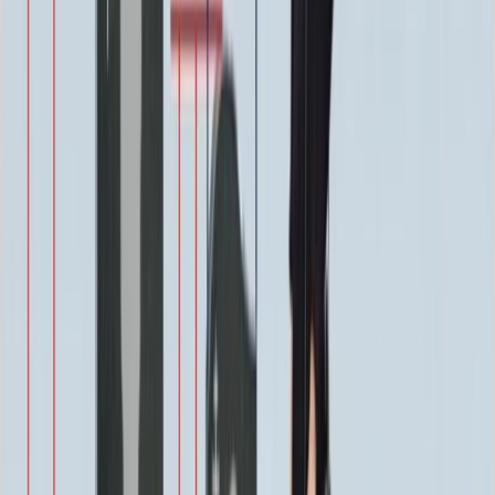
500 ₽
Свеча
350 ₽
Эпитафия
Бесплатно
Икона (обратное)
3 550 ₽
Ангелы
2 350 ₽
Храмы
1 900 ₽
Святые
1 900 ₽
Военным
1 100 ₽