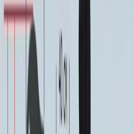
Надпись
ФИО и Дата (Гравировка)
3 000 ₽
0
-
+
ФИО и Дата (Пескоструй)
4 600 ₽
0
-
+
ФИО и Дата (Скарпель)
6 000 ₽
0
-
+
ФИО и Дата (Сусальное золото)
34 000 ₽
0
-
+
ФИО и Дата (Бронзовые буквы)
40 000 ₽
0
-
+
Декор на памятник