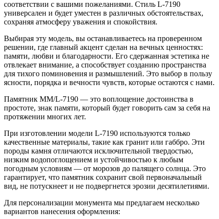
соответствии с вашими пожеланиями. Стиль L-7190
универсален и будет уместен в различных обстоятельствах,
сохраняя атмосферу уважения и спокойствия.
Выбирая эту модель, вы останавливаетесь на проверенном
решении, где главный акцент сделан на вечных ценностях:
памяти, любви и благодарности. Его сдержанная эстетика не
отвлекает внимание, а способствует созданию пространства
для тихого поминовения и размышлений. Это выбор в пользу
ясности, порядка и вечности чувств, которые остаются с нами.
Памятник ММ/L-7190 — это воплощение достоинства в
простоте, знак памяти, который будет говорить сам за себя на
протяжении многих лет.
При изготовлении модели L-7190 используются только
качественные материалы, такие как гранит или габбро. Эти
породы камня отличаются исключительной твердостью,
низким водопоглощением и устойчивостью к любым
погодным условиям — от морозов до палящего солнца. Это
гарантирует, что памятник сохранит свой первоначальный
вид, не потускнеет и не подвергнется эрозии десятилетиями.
Для персонализации монумента мы предлагаем несколько
вариантов нанесения оформления: