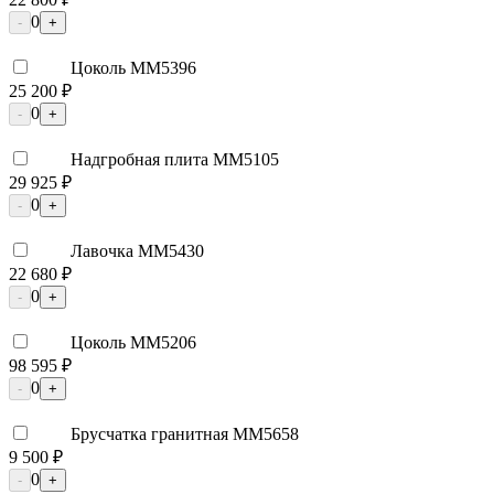
0
-
+
Цоколь ММ5396
25 200 ₽
0
-
+
Надгробная плита ММ5105
29 925 ₽
0
-
+
Лавочка ММ5430
22 680 ₽
0
-
+
Цоколь ММ5206
98 595 ₽
0
-
+
Брусчатка гранитная ММ5658
9 500 ₽
0
-
+