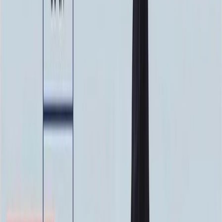
Фото
Гравировка
4 500 ₽
0
-
+
Ручная гравировка
10 000 ₽
0
-
+
Фото в стекле
7 200 ₽
0
-
+
Фотокерамика
1 900 ₽
0
-
+
Цветной портрет
64 000 ₽
0
-
+
Надпись