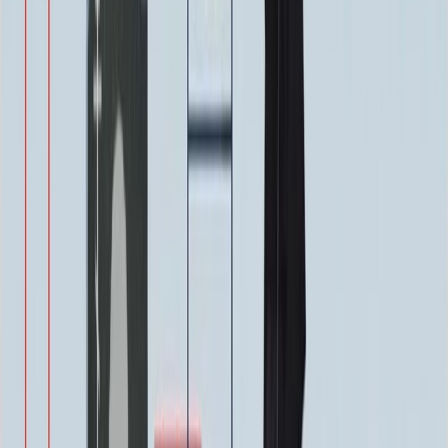
Декор на памятник
Крест (акрил, 12х5.5 см.)
1 400 ₽
Цветы (акрил, 58х13 см.)
2 000 ₽
Свеча (акрил, 18.5х5.5 см.)
1 400 ₽
Другое, по согласованию
Бесплатно
Доп. оформление
Доп. оформление
Крестик
300 ₽
Цветы
500 ₽
Виньетка