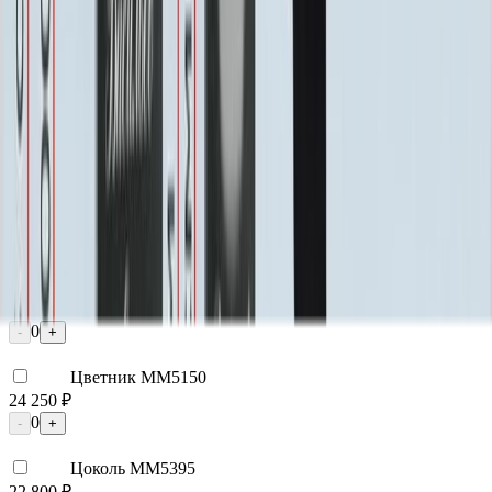
2 250 ₽
Мос. Обл. (от МКАД до 50 км)
3 000 ₽
Мос. Обл. (от МКАД до 100 км)
3 750 ₽
Мос. Обл. (от МКАД до 150 км)
5 250 ₽
По России (любой регион) по согласованию
Бесплатно
Благоустройство
Благоустройство
Столик ММ5420
20 160 ₽
0
-
+
Цветник ММ5150
24 250 ₽
0
-
+
Цоколь ММ5395
22 800 ₽