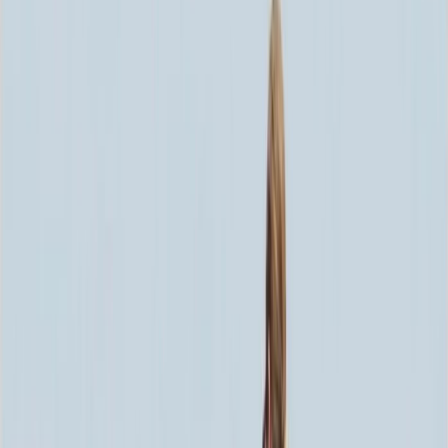
Скидка 5.00% на Надгробные плиты
Памятник ММ/L-7190
Главная
/
Памятники
/
По цене
/
Элитные памятники
/
Памятник ММ/L-7190
Итого:
203 808
₽
Быстрый заказ
Памятник ММ/L-7190
203 808
₽
Выбор атрибутов
Материалы
Материалы
Размер
Размер