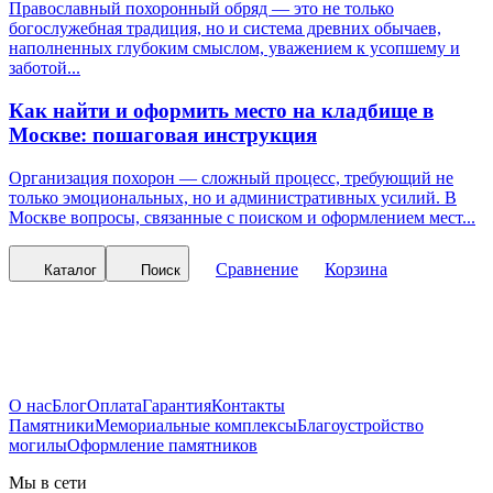
Православный похоронный обряд — это не только
богослужебная традиция, но и система древних обычаев,
наполненных глубоким смыслом, уважением к усопшему и
заботой...
Как найти и оформить место на кладбище в
Москве: пошаговая инструкция
Организация похорон — сложный процесс, требующий не
только эмоциональных, но и административных усилий. В
Москве вопросы, связанные с поиском и оформлением мест...
Сравнение
Корзина
Каталог
Поиск
О нас
Блог
Оплата
Гарантия
Контакты
Памятники
Мемориальные комплексы
Благоустройство
могилы
Оформление памятников
Мы в сети