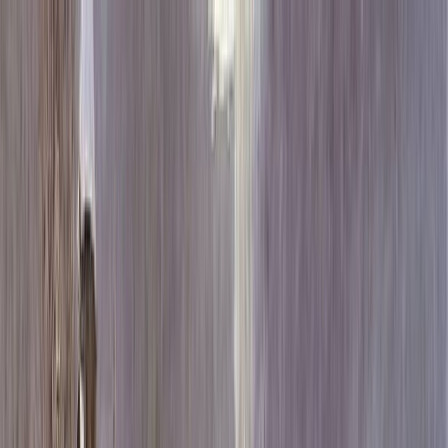
Каталог
+7 (926) 211 90 79
Обратный звонок
0
₽
О нас
Блог
Оплата
Гарантия
Услуги
Контакты
Скидка 5.00% на Надгробные плиты