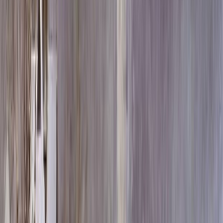
Скидка 5.00% на Надгробные плиты
Памятник ММ/L-6229
Главная
/
Памятники
/
По цене
/
Элитные памятники
/
Памятник ММ/L-6229
Итого:
241 380
₽
Быстрый заказ
Памятник ММ/L-6229
241 380
₽
Выбор атрибутов
Материалы
Материалы
Размеры стелы и тумбы вертикальные
Размеры стелы и тумбы вертикальные