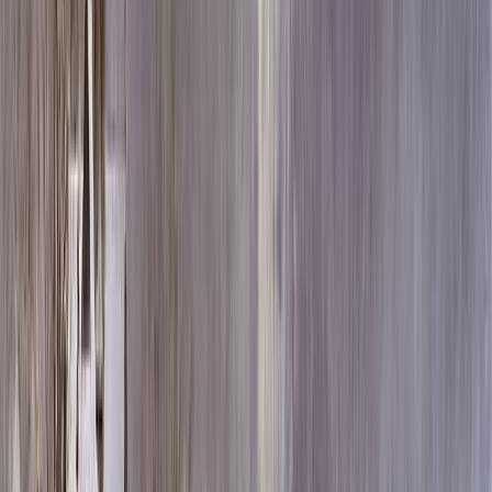
Скидка 5.00% на Надгробные плиты
Памятник ММ/L-2836
Главная
/
Памятники
/
По цене
/
Элитные памятники
/
Памятник ММ/L-2836
Итого:
408 870
₽
Быстрый заказ
Памятник ММ/L-2836
408 870
₽
Выбор атрибутов
Материалы
Материалы
Размеры стелы и тумбы гориз.
Размеры стелы и тумбы гориз.