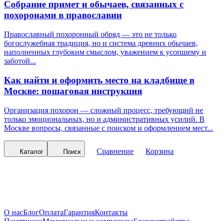
Собрание примет и обычаев, связанных с
похоронами в православии
Православный похоронный обряд — это не только
богослужебная традиция, но и система древних обычаев,
наполненных глубоким смыслом, уважением к усопшему и
заботой...
Как найти и оформить место на кладбище в
Москве: пошаговая инструкция
Организация похорон — сложный процесс, требующий не
только эмоциональных, но и административных усилий. В
Москве вопросы, связанные с поиском и оформлением мест...
Сравнение
Корзина
Каталог
Поиск
О нас
Блог
Оплата
Гарантия
Контакты