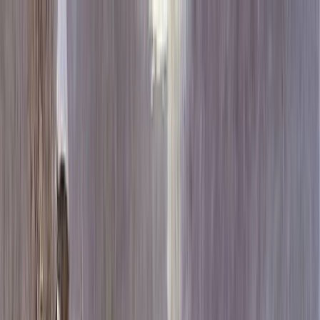
Каталог
+7 (926) 211 90 79
Обратный звонок
0
₽
О нас
Блог
Оплата
Гарантия
Услуги
Контакты
Скидка 5.00% на Надгробные плиты