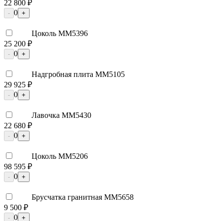
22 800 ₽
0
-
+
Цоколь ММ5396
25 200 ₽
0
-
+
Надгробная плита ММ5105
29 925 ₽
0
-
+
Лавочка ММ5430
22 680 ₽
0
-
+
Цоколь ММ5206
98 595 ₽
0
-
+
Брусчатка гранитная ММ5658
9 500 ₽
0
-
+