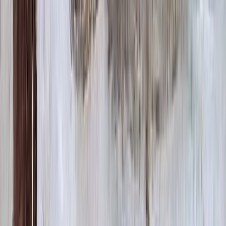
Декор на памятник
Декор на памятник
Крест (акрил, 12х5.5 см.)
1 400 ₽
Цветы (акрил, 58х13 см.)
2 000 ₽
Свеча (акрил, 18.5х5.5 см.)
1 400 ₽
Другое, по согласованию
Бесплатно
Доп. оформление
Доп. оформление
Крестик
300 ₽
Цветы
500 ₽