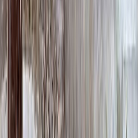
Фото
Гравировка
4 500 ₽
0
-
+
Ручная гравировка
10 000 ₽
0
-
+
Фото в стекле
7 200 ₽
0
-
+
Фотокерамика
1 900 ₽
0
-
+
Цветной портрет
64 000 ₽
0
-
+