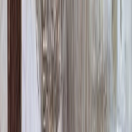
Надпись
Надпись
ФИО и Дата (Гравировка)
3 000 ₽
0
-
+
ФИО и Дата (Пескоструй)
4 600 ₽
0
-
+
ФИО и Дата (Скарпель)
6 000 ₽
0
-
+
ФИО и Дата (Сусальное золото)
34 000 ₽
0
-
+
ФИО и Дата (Бронзовые буквы)
40 000 ₽
0
-
+