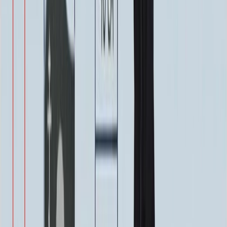
Надпись
Надпись
ФИО и Дата (Гравировка)
3 000 ₽
0
-
+
ФИО и Дата (Пескоструй)
4 600 ₽
0
-
+
ФИО и Дата (Скарпель)
6 000 ₽
0
-
+
ФИО и Дата (Сусальное золото)
34 000 ₽
0
-
+
ФИО и Дата (Бронзовые буквы)
40 000 ₽
0
-
+