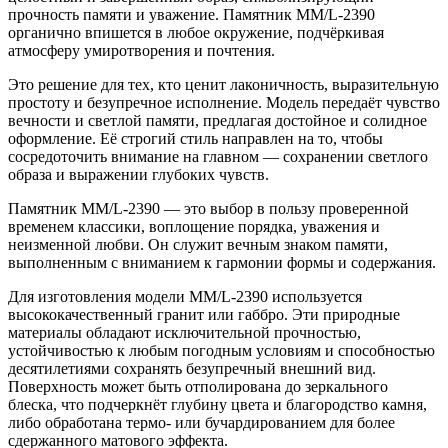
прочность памяти и уважение. Памятник ММ/L-2390
органично впишется в любое окружение, подчёркивая
атмосферу умиротворения и почтения.
Это решение для тех, кто ценит лаконичность, выразительную
простоту и безупречное исполнение. Модель передаёт чувство
вечности и светлой памяти, предлагая достойное и солидное
оформление. Её строгий стиль направлен на то, чтобы
сосредоточить внимание на главном — сохранении светлого
образа и выражении глубоких чувств.
Памятник ММ/L-2390 — это выбор в пользу проверенной
временем классики, воплощение порядка, уважения и
неизменной любви. Он служит вечным знаком памяти,
выполненным с вниманием к гармонии формы и содержания.
Для изготовления модели ММ/L-2390 используется
высококачественный гранит или габбро. Эти природные
материалы обладают исключительной прочностью,
устойчивостью к любым погодным условиям и способностью
десятилетиями сохранять безупречный внешний вид.
Поверхность может быть отполирована до зеркального
блеска, что подчеркнёт глубину цвета и благородство камня,
либо обработана термо- или бучардированием для более
сдержанного матового эффекта.