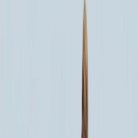
Скидка 5.00% на Надгробные плиты
Памятник ММ/L-2390
Главная
/
Памятники
/
По цене
/
Элитные памятники
/
Памятник ММ/L-2390
Итого:
129 630
₽
Быстрый заказ
Памятник ММ/L-2390
129 630
₽
Выбор атрибутов
Материалы
Материалы
Размеры стелы и тумбы гориз.
Размеры стелы и тумбы гориз.