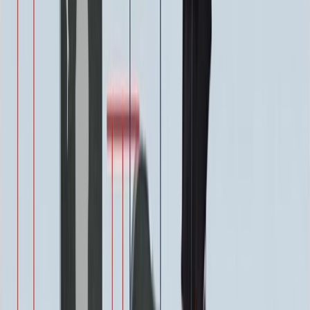
Декор на памятник
Декор на памятник
Крест (акрил, 12х5.5 см.)
1 400 ₽
Цветы (акрил, 58х13 см.)
2 000 ₽
Свеча (акрил, 18.5х5.5 см.)
1 400 ₽
Другое, по согласованию
Бесплатно
Доп. оформление
Доп. оформление
Крестик
300 ₽
Цветы
500 ₽