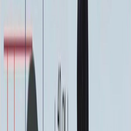
Фото
Гравировка
4 500 ₽
0
-
+
Ручная гравировка
10 000 ₽
0
-
+
Фото в стекле
7 200 ₽
0
-
+
Фотокерамика
1 900 ₽
0
-
+
Цветной портрет
64 000 ₽
0
-
+