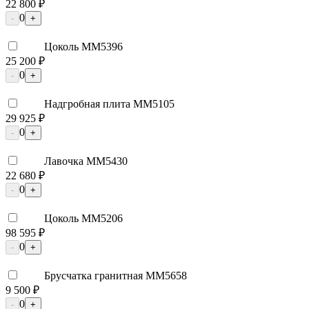
22 800 ₽
0
-
+
Цоколь ММ5396
25 200 ₽
0
-
+
Надгробная плита ММ5105
29 925 ₽
0
-
+
Лавочка ММ5430
22 680 ₽
0
-
+
Цоколь ММ5206
98 595 ₽
0
-
+
Брусчатка гранитная ММ5658
9 500 ₽
0
-
+