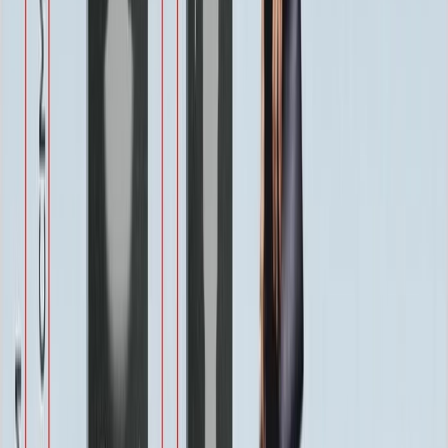
1 100 ₽
Одежда
800 ₽
Другое по согласованию
1 500 ₽
Услуги
Услуги
Полировка 1 сторона
Бесплатно
Фаска по краю 1-4 см.
Бесплатно
Ретушь фотографии
Бесплатно
Покрытие Антидождь
Бесплатно
Защитное покрытие