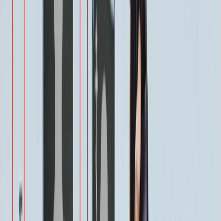
Виньетка
500 ₽
Свеча
350 ₽
Эпитафия
Бесплатно
Икона (обратное)
3 550 ₽
Ангелы
2 350 ₽
Храмы
1 900 ₽
Святые
1 900 ₽
Военным