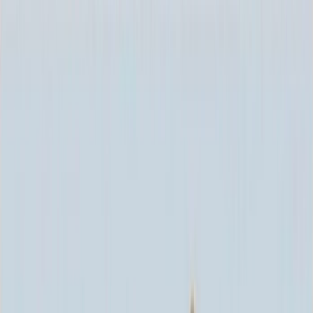
Каталог
+7 (926) 211 90 79
Обратный звонок
0
₽
О нас
Блог
Оплата
Гарантия
Услуги
Контакты
Скидка 5.00% на Надгробные плиты