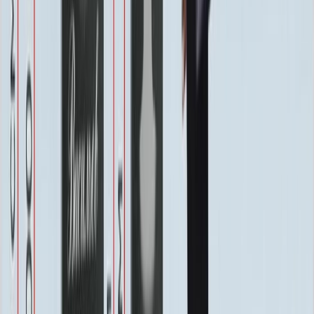
Бесплатно
Восстановление фотографии
3 000 ₽
Хранение на складе
Бесплатно
Швеллер под памятник
2 000 ₽
Установка
Установка
Без установки
Бесплатно
Стандартная
Бесплатно
Усиленная
Бесплатно
Доставка
Доставка
Самовывоз
Бесплатно