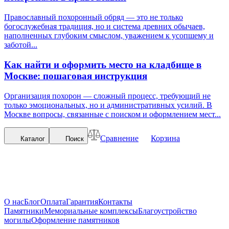
Православный похоронный обряд — это не только
богослужебная традиция, но и система древних обычаев,
наполненных глубоким смыслом, уважением к усопшему и
заботой...
Как найти и оформить место на кладбище в
Москве: пошаговая инструкция
Организация похорон — сложный процесс, требующий не
только эмоциональных, но и административных усилий. В
Москве вопросы, связанные с поиском и оформлением мест...
Сравнение
Корзина
Каталог
Поиск
О нас
Блог
Оплата
Гарантия
Контакты
Памятники
Мемориальные комплексы
Благоустройство
могилы
Оформление памятников