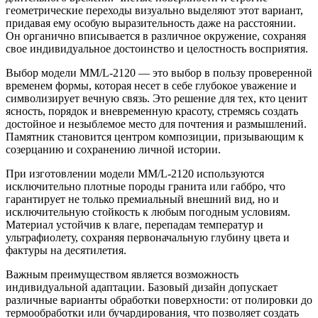
геометрические переходы визуально выделяют этот вариант,
придавая ему особую выразительность даже на расстоянии.
Он органично вписывается в различное окружение, сохраняя
свое индивидуальное достоинство и целостность восприятия.
Выбор модели ММ/L-2120 — это выбор в пользу проверенной
временем формы, которая несет в себе глубокое уважение и
символизирует вечную связь. Это решение для тех, кто ценит
ясность, порядок и вневременную красоту, стремясь создать
достойное и незыблемое место для почтения и размышлений.
Памятник становится центром композиции, призывающим к
созерцанию и сохранению личной истории.
При изготовлении модели ММ/L-2120 используются
исключительно плотные породы гранита или габбро, что
гарантирует не только премиальный внешний вид, но и
исключительную стойкость к любым погодным условиям.
Материал устойчив к влаге, перепадам температур и
ультрафиолету, сохраняя первоначальную глубину цвета и
фактуры на десятилетия.
Важным преимуществом является возможность
индивидуальной адаптации. Базовый дизайн допускает
различные варианты обработки поверхности: от полировки до
термообработки или бучардирования, что позволяет создать