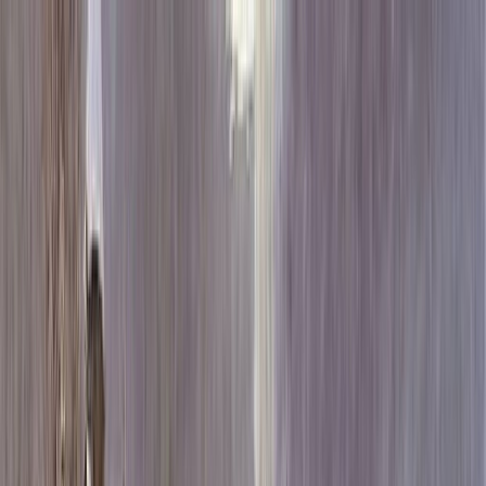
Каталог
+7 (926) 211 90 79
Обратный звонок
0
₽
О нас
Блог
Оплата
Гарантия
Услуги
Контакты
Скидка 5.00% на Надгробные плиты