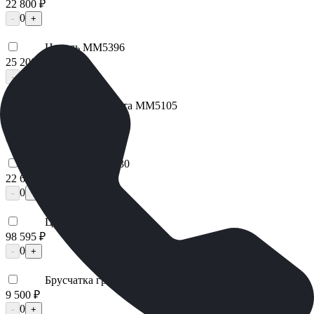
22 800 ₽
0
-
+
Цоколь ММ5396
25 200 ₽
0
-
+
Надгробная плита ММ5105
29 925 ₽
0
-
+
Лавочка ММ5430
22 680 ₽
0
-
+
Цоколь ММ5206
98 595 ₽
0
-
+
Брусчатка гранитная ММ5658
9 500 ₽
0
-
+