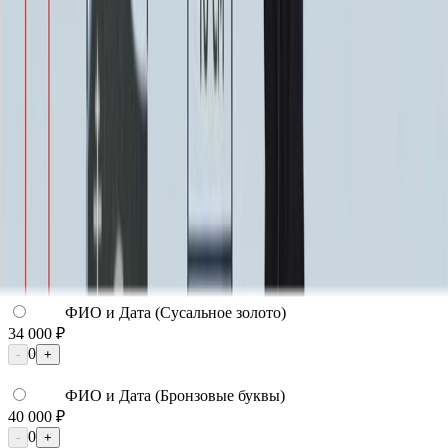
Надпись
Надпись
ФИО и Дата (Гравировка)
3 000 ₽
0
-
+
ФИО и Дата (Пескоструй)
4 600 ₽
0
-
+
ФИО и Дата (Скарпель)
6 000 ₽
0
-
+
ФИО и Дата (Сусальное золото)
34 000 ₽
0
-
+
ФИО и Дата (Бронзовые буквы)
40 000 ₽
0
-
+