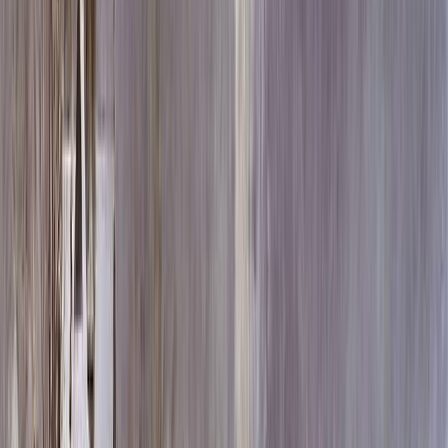
Скидка 5.00% на Надгробные плиты
Памятник ММ/L-2120
Главная
/
Памятники
/
По цене
/
Элитные памятники
/
Памятник ММ/L-2120
Итого:
115 980
₽
Быстрый заказ
Памятник ММ/L-2120
115 980
₽
Выбор атрибутов
Материалы
Материалы
Размеры стелы и тумбы гориз.
Размеры стелы и тумбы гориз.