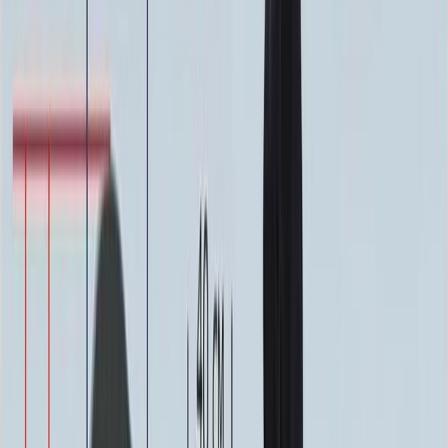
Фото
Гравировка
4 500 ₽
0
-
+
Ручная гравировка
10 000 ₽
0
-
+
Фото в стекле
7 200 ₽
0
-
+
Фотокерамика
1 900 ₽
0
-
+
Цветной портрет
64 000 ₽
0
-
+