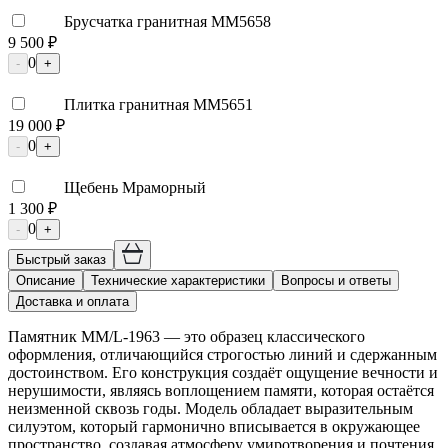
Брусчатка гранитная ММ5658
9 500 ₽
0
-
+
Плитка гранитная ММ5651
19 000 ₽
0
-
+
Щебень Мраморный
1 300 ₽
0
-
+
Быстрый заказ
Описание
Технические характеристики
Вопросы и ответы
Доставка и оплата
Памятник ММ/L-1963 — это образец классического
оформления, отличающийся строгостью линий и сдержанным
достоинством. Его конструкция создаёт ощущение вечности и
нерушимости, являясь воплощением памяти, которая остаётся
неизменной сквозь годы. Модель обладает выразительным
силуэтом, который гармонично вписывается в окружающее
пространство, создавая атмосферу умиротворения и почтения.