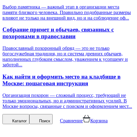
Выбор памятника — важный этап в организации места
памяти близкого человека. Правильно подобранные размеры
влияют не только на внешний вид, но и на соблюдение оф...
Собрание примет и обычаев, связанных с
похоронами в православии
Православный похоронный обряд — это не только
богослужебная традиция, но и система древних обычаев,
наполненных глубоким смыслом, уважением к усопшему и
заботой...
Как найти и оформить место на кладбище в
Москве: пошаговая инструкция
Организация похорон — сложный процесс, требующий не
только эмоциональных, но и административных усилий. В
Москве вопросы, связанные с поиском и оформлением мест...
Сравнение
Корзина
Каталог
Поиск