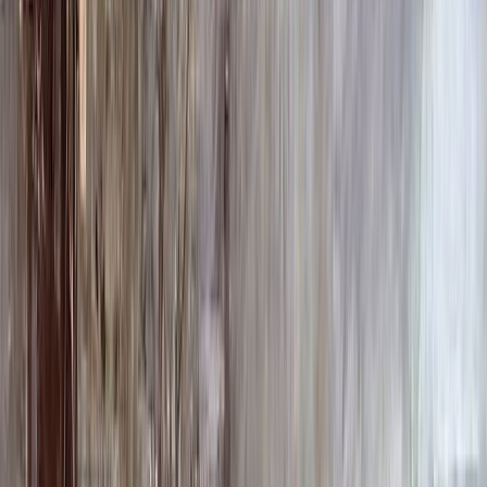
100 x 50 x 10
23 000 ₽
Фото
Фото
Гравировка
4 500 ₽
0
-
+
Ручная гравировка
10 000 ₽
0
-
+
Фото в стекле
7 200 ₽
0
-
+
Фотокерамика
1 900 ₽
0
-
+
Цветной портрет