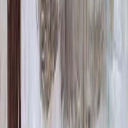
ФИО и Дата (Бронзовые буквы)
40 000 ₽
0
-
+
Декор на памятник
Декор на памятник
Крест (акрил, 12х5.5 см.)
1 400 ₽
Цветы (акрил, 58х13 см.)
2 000 ₽
Свеча (акрил, 18.5х5.5 см.)
1 400 ₽
Другое, по согласованию
Бесплатно
Доп. оформление
Доп. оформление
Крестик
300 ₽