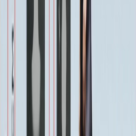
1 900 ₽
Военным
1 100 ₽
Одежда
800 ₽
Другое по согласованию
1 500 ₽
Услуги
Услуги
Полировка 1 сторона
Бесплатно
Фаска по краю 1-4 см.
Бесплатно
Ретушь фотографии
Бесплатно
Покрытие Антидождь