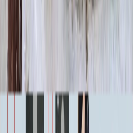
Цветы
500 ₽
Виньетка
500 ₽
Свеча
350 ₽
Эпитафия
Бесплатно
Икона (обратное)
3 550 ₽
Ангелы
2 350 ₽
Храмы
1 900 ₽
Святые