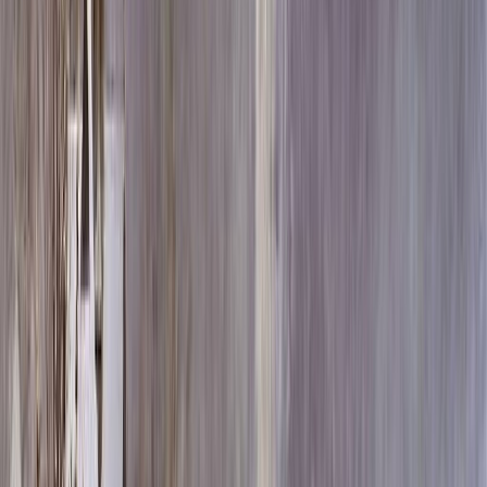
Скидка 5.00% на Надгробные плиты
Памятник ММ/L-1963
Главная
/
Памятники
/
По цене
/
Элитные памятники
/
Памятник ММ/L-1963
Итого:
102 120
₽
Быстрый заказ
Памятник ММ/L-1963
102 120
₽
Выбор атрибутов
Материалы
Материалы
Размеры стелы и тумбы вертикальные
Размеры стелы и тумбы вертикальные