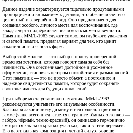
Данное изделие характеризуется тщательно продуманными
пропорциями и вниманием к деталям, что обеспечивает его
целостный и завершённый вид. Оно предназначено для
создания особого, личного места для воспоминаний, где
каждая черта подчёркивает значимость момента вечности.
Памятник ММ/L-1963 служит символом глубокого уважения
и светлой памяти, предлагая вариант для тех, кто ценит
лаконичность и ясность форм.
Выбор этой модели — это выбор в пользу проверенной
временем эстетики, которая говорит сама за себя без
излишеств. Она обеспечивает достойное и ухоженное
оформление, становясь центром спокойствия и размышлений.
Этот памятник — это не просто объект, а постоянное и
надёжное свидетельство памяти, которое будет сохранять
свою значимость для будущих поколений.
При выборе места установки памятника ММ/L-1963
рекомендуется учитывать его визуальные особенности.
Благодаря лаконичному дизайну и нейтральной цветовой
гамме (чаще всего предлагается в граните тёмных оттенков —
габбро, чёрный, тёмно-красный), он одинаково гармонично
смотрится как на открытых участках, так и в тени деревьев.
Его вертикальная композиция и четкий силуэт хорошо