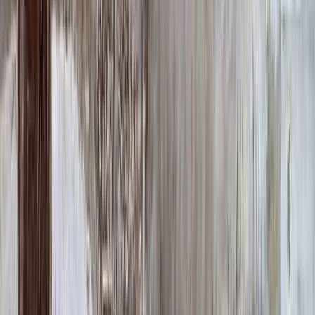
64 000 ₽
0
-
+
Надпись
Надпись
ФИО и Дата (Гравировка)
3 000 ₽
0
-
+
ФИО и Дата (Пескоструй)
4 600 ₽
0
-
+
ФИО и Дата (Скарпель)
6 000 ₽
0
-
+
ФИО и Дата (Сусальное золото)
34 000 ₽
0
-
+