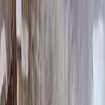
185 724 ₽
120x60x12 20x70x20
192 744 ₽
140x70x10 15x80x20
210 420 ₽
140x70x12 20x80x20
245 196 ₽
160x80x10 15x90x20
260 100 ₽
160x80x12 20x90x20
303 696 ₽
Выбор цветника
Выбор цветника
Без цветника
Бесплатно
100 x 50 x 5
7 875 ₽
100 x 50 x 8
18 000 ₽