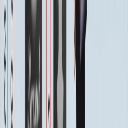
Бесплатно
Защитное покрытие
Бесплатно
Восстановление фотографии
3 000 ₽
Хранение на складе
Бесплатно
Швеллер под памятник
2 000 ₽
Благоустройство
Благоустройство
Столик ММ5420
20 160 ₽
0
-
+
Цветник ММ5150
24 250 ₽