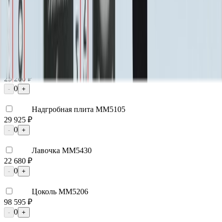
0
-
+
Цоколь ММ5395
22 800 ₽
0
-
+
Цоколь ММ5396
25 200 ₽
0
-
+
Надгробная плита ММ5105
29 925 ₽
0
-
+
Лавочка ММ5430
22 680 ₽
0
-
+
Цоколь ММ5206
98 595 ₽
0
-
+