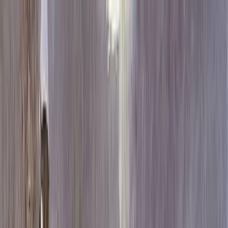
Каталог
+7 (926) 211 90 79
Обратный звонок
0
₽
О нас
Блог
Оплата
Гарантия
Услуги
Контакты
Скидка 5.00% на Надгробные плиты