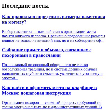
Последние посты
Как правильно определить размеры памятника
на могилу?
Выбор памятника — важный этап в организации места
памяти близкого человека. Правильно подобранные размеры
влияют не только на внешний вид, но и на соблюдение оф...
Собрание примет и обычаев, связанных с
похоронами в православии
Православный похоронный обряд — это не только
богослужебная традиция, но и система древних обычаев,
наполненных глубоким смыслом, уважением к усопшему и
заботой...
Как найти и оформить место на кладбище в
Москве: пошаговая инструкция
Организация похорон — сложный процесс, требующий не
только эмоциональных, но и административных усилий. В