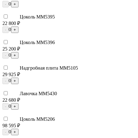
0
-
+
Цоколь ММ5395
22 800 ₽
0
-
+
Цоколь ММ5396
25 200 ₽
0
-
+
Надгробная плита ММ5105
29 925 ₽
0
-
+
Лавочка ММ5430
22 680 ₽
0
-
+
Цоколь ММ5206
98 595 ₽
0
-
+