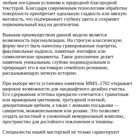
любым погодным условиям и природной благородной
текстурой. Благодаря современным технологиям обработки
поверхность приобретает идеальную гладкость или мягкую
матовость, что подчеркивает глубину цвета и сохраняет
первоначальный вид на десятилетия.
Важным преимуществом данной модели является
возможность персонализации. На строгую классическую
форму могут быть нанесены гравированные портреты,
факсимильные надписи, памятные эпитафии или
символические орнаменты. Такое дополнение делает
памятник уникальным, глубоко индивидуальным и
превращает его в настоящую семейную реликвию,
рассказывающую личную историю.
При выборе места установки памятник ММ/L-1702 открывает
широкие возможности для ландшафтного дизайна участка.
Его сдержанная эстетика прекрасно сочетается с гранитным
или мраморным цветником, тротуарной плиткой,
декоративным щебнем, а также с живыми посадками —
самшитом, можжевельником или розами. Это позволяет
создать целостный и ухоженный мемориальный комплекс,
пространство для достойного поклонения и тишины.
Специалисты нашей мастерской не только гарантируют