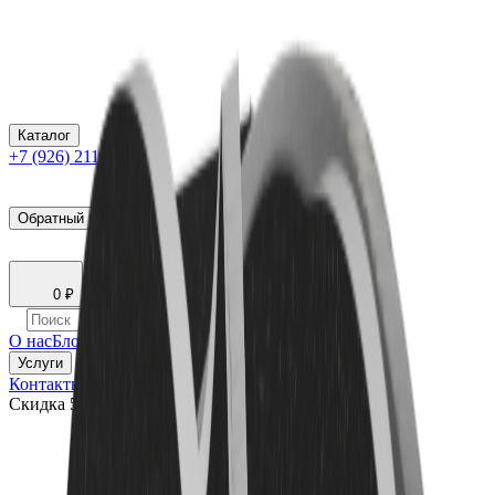
Каталог
+7 (926) 211 90 79
Обратный звонок
0
₽
О нас
Блог
Оплата
Гарантия
Услуги
Контакты
Скидка 5.00% на Надгробные плиты