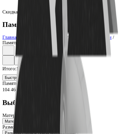
Скидка 5.00% на Надгробные плиты
Памятник ММ/L-1702
Главная
/
Памятники
/
По цене
/
Элитные памятники
/
Памятник ММ/L-1702
Итого:
104 460
₽
Быстрый заказ
Памятник ММ/L-1702
104 460
₽
Выбор атрибутов
Материалы
Материалы
Размеры стелы и тумбы вертикальные
Размеры стелы и тумбы вертикальные