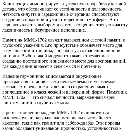
Конструкция демонстрирует тщательную проработку каждой
детали, что обеспечивает ее устойчивость и долговечность.
Четкость силуэта и гармоничные очертания способствуют
созданию спокойной и умиротворенной атмосферы. Этот
вариант является выбором для тех, кто ценит строгую красоту,
лаконичность и безупречное исполнение.
Памятник ММ/L-1702 служит выражением светлой памяти и
глубокого уважения. Его присутствие обозначает место для
размышлений и тишины, способствуя сохранению личной
истории. Выбор такой модели отражает стремление к
созданию постоянного и значимого места для воспоминаний,
где каждая линия несет в себе смысл и почтение.
Изделие гармонично вписывается в окружающее
пространство, становясь его неотъемлемой и уважаемой
частью. Это решение для вечного сохранения памяти,
воплощенное в классической и выверенной форме. Памятник
ММ/L-1702 — это символ вечности, выраженный через
чистоту линий и глубину смысла.
При изготовлении модели ММ/L-1702 используются
исключительно натуральные материалы высочайшего
качества, такие как гранит или габбро-диабаз. Эти породы
камня обладают уникальной прочностью, устойчивостью к