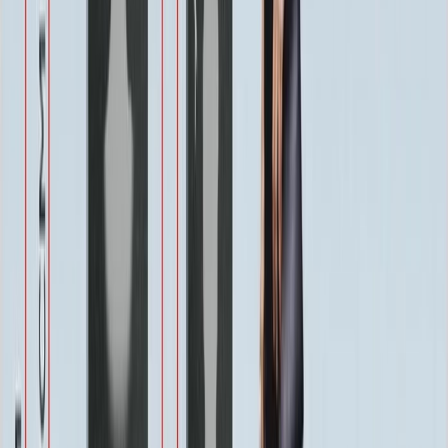
Другое по согласованию
1 500 ₽
Услуги
Услуги
Полировка 1 сторона
Бесплатно
Фаска по краю 1-4 см.
Бесплатно
Ретушь фотографии
Бесплатно
Покрытие Антидождь
Бесплатно
Защитное покрытие
Бесплатно
Восстановление фотографии
3 000 ₽