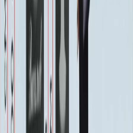
Хранение на складе
Бесплатно
Швеллер под памятник
2 000 ₽
Благоустройство
Благоустройство
Столик ММ5420
20 160 ₽
0
-
+
Цветник ММ5150
24 250 ₽
0
-
+
Цоколь ММ5395
22 800 ₽
0
-
+
Цоколь ММ5396
25 200 ₽