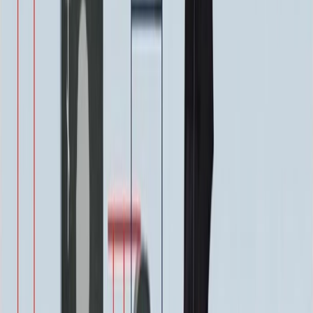
Цветы (акрил, 58х13 см.)
2 000 ₽
Свеча (акрил, 18.5х5.5 см.)
1 400 ₽
Другое, по согласованию
Бесплатно
Доп. оформление
Доп. оформление
Крестик
300 ₽
Цветы
500 ₽
Виньетка
500 ₽
Свеча
350 ₽