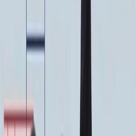
Ручная гравировка
10 000 ₽
0
-
+
Фото в стекле
7 200 ₽
0
-
+
Фотокерамика
1 900 ₽
0
-
+
Цветной портрет
64 000 ₽
0
-
+
Надпись
Надпись
ФИО и Дата (Гравировка)
3 000 ₽
0
-
+