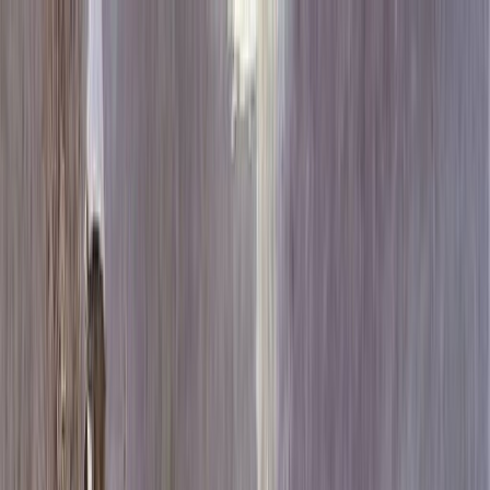
Каталог
+7 (926) 211 90 79
Обратный звонок
0
₽
О нас
Блог
Оплата
Гарантия
Услуги
Контакты
Скидка 5.00% на Надгробные плиты