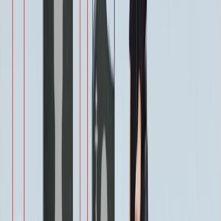
Эпитафия
Бесплатно
Икона (обратное)
3 550 ₽
Ангелы
2 350 ₽
Храмы
1 900 ₽
Святые
1 900 ₽
Военным
1 100 ₽
Одежда
800 ₽