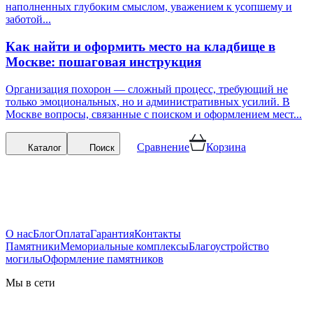
наполненных глубоким смыслом, уважением к усопшему и
заботой...
Как найти и оформить место на кладбище в
Москве: пошаговая инструкция
Организация похорон — сложный процесс, требующий не
только эмоциональных, но и административных усилий. В
Москве вопросы, связанные с поиском и оформлением мест...
Сравнение
Корзина
Каталог
Поиск
О нас
Блог
Оплата
Гарантия
Контакты
Памятники
Мемориальные комплексы
Благоустройство
могилы
Оформление памятников
Мы в сети