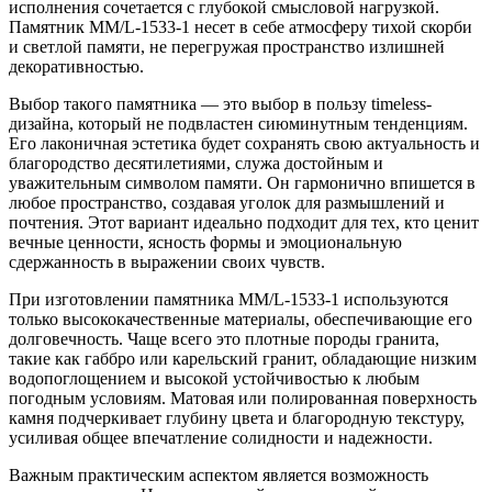
исполнения сочетается с глубокой смысловой нагрузкой.
Памятник ММ/L-1533-1 несет в себе атмосферу тихой скорби
и светлой памяти, не перегружая пространство излишней
декоративностью.
Выбор такого памятника — это выбор в пользу timeless-
дизайна, который не подвластен сиюминутным тенденциям.
Его лаконичная эстетика будет сохранять свою актуальность и
благородство десятилетиями, служа достойным и
уважительным символом памяти. Он гармонично впишется в
любое пространство, создавая уголок для размышлений и
почтения. Этот вариант идеально подходит для тех, кто ценит
вечные ценности, ясность формы и эмоциональную
сдержанность в выражении своих чувств.
При изготовлении памятника ММ/L-1533-1 используются
только высококачественные материалы, обеспечивающие его
долговечность. Чаще всего это плотные породы гранита,
такие как габбро или карельский гранит, обладающие низким
водопоглощением и высокой устойчивостью к любым
погодным условиям. Матовая или полированная поверхность
камня подчеркивает глубину цвета и благородную текстуру,
усиливая общее впечатление солидности и надежности.
Важным практическим аспектом является возможность