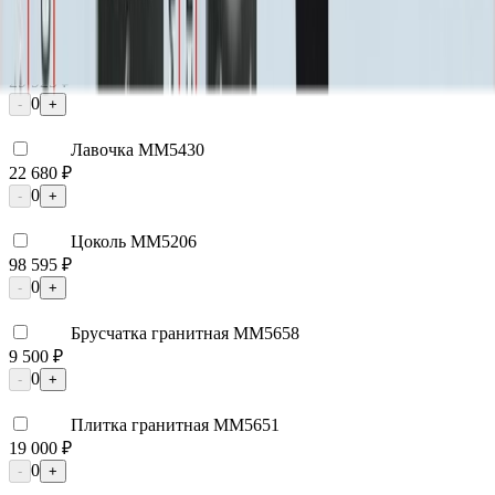
0
-
+
Надгробная плита ММ5105
29 925 ₽
0
-
+
Лавочка ММ5430
22 680 ₽
0
-
+
Цоколь ММ5206
98 595 ₽
0
-
+
Брусчатка гранитная ММ5658
9 500 ₽
0
-
+
Плитка гранитная ММ5651
19 000 ₽
0
-
+