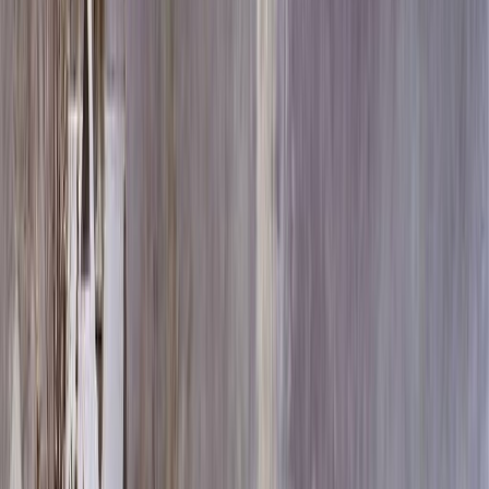
Скидка 5.00% на Надгробные плиты
Памятник ММ/L-1533-1
Главная
/
Памятники
/
По цене
/
Элитные памятники
/
Памятник ММ/L-1533-1
Итого:
78 960
₽
Быстрый заказ
Памятник ММ/L-1533-1
78 960
₽
Выбор атрибутов
Материалы
Материалы
Размеры стелы и тумбы вертикальные
Размеры стелы и тумбы вертикальные