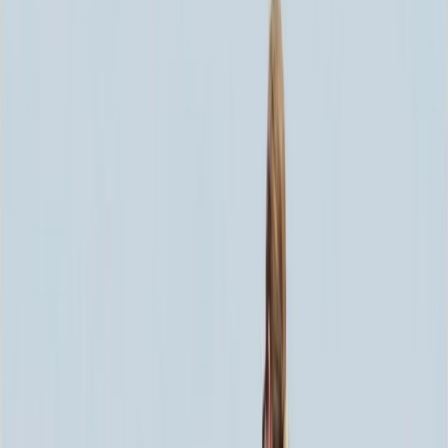
Скидка 5.00% на Надгробные плиты
Памятник ММ/L-1480
Главная
/
Памятники
/
По цене
/
Элитные памятники
/
Памятник ММ/L-1480
Итого:
146 970
₽
Быстрый заказ
Памятник ММ/L-1480
146 970
₽
Выбор атрибутов
Материалы
Материалы
Размеры стелы и тумбы вертикальные
Размеры стелы и тумбы вертикальные