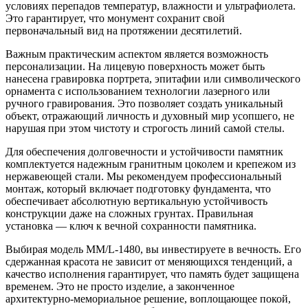
условиях перепадов температур, влажности и ультрафиолета.
Это гарантирует, что монумент сохранит свой
первоначальный вид на протяжении десятилетий.
Важным практическим аспектом является возможность
персонализации. На лицевую поверхность может быть
нанесена гравировка портрета, эпитафии или символического
орнамента с использованием технологии лазерного или
ручного гравирования. Это позволяет создать уникальный
объект, отражающий личность и духовный мир усопшего, не
нарушая при этом чистоту и строгость линий самой стелы.
Для обеспечения долговечности и устойчивости памятник
комплектуется надежным гранитным цоколем и крепежом из
нержавеющей стали. Мы рекомендуем профессиональный
монтаж, который включает подготовку фундамента, что
обеспечивает абсолютную вертикальную устойчивость
конструкции даже на сложных грунтах. Правильная
установка — ключ к вечной сохранности памятника.
Выбирая модель ММ/L-1480, вы инвестируете в вечность. Его
сдержанная красота не зависит от меняющихся тенденций, а
качество исполнения гарантирует, что память будет защищена
временем. Это не просто изделие, а законченное
архитектурно-мемориальное решение, воплощающее покой,