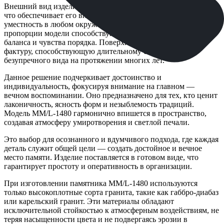
Внешний вид изделия выполнен в классической традиции,
что обеспечивает его вневременную актуальность и
уместность в любом окружении. Четкие геометрические
пропорции модели способствуют созданию визуального
баланса и чувства порядка. Поверхность имеет ровную
фактуру, способствующую длительному сохранению
безупречного вида на протяжении многих лет.
Данное решение подчеркивает достоинство и
индивидуальность, фокусируя внимание на главном —
вечном воспоминании. Оно предназначено для тех, кто ценит
лаконичность, ясность форм и незыблемость традиций.
Модель ММ/L-1480 гармонично впишется в пространство,
создавая атмосферу умиротворения и светлой печали.
Это выбор для осознанного и вдумчивого подхода, где каждая
деталь служит общей цели — создать достойное и вечное
место памяти. Изделие поставляется в готовом виде, что
гарантирует простоту и оперативность в организации.
При изготовлении памятника ММ/L-1480 используются
только высокоплотные сорта гранита, такие как габбро-диабаз
или карельский гранит. Эти материалы обладают
исключительной стойкостью к атмосферным воздействиям, не
теряя насыщенности цвета и не подвергаясь эрозии в