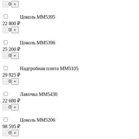
0
-
+
Цоколь ММ5395
22 800 ₽
0
-
+
Цоколь ММ5396
25 200 ₽
0
-
+
Надгробная плита ММ5105
29 925 ₽
0
-
+
Лавочка ММ5430
22 680 ₽
0
-
+
Цоколь ММ5206
98 595 ₽
0
-
+