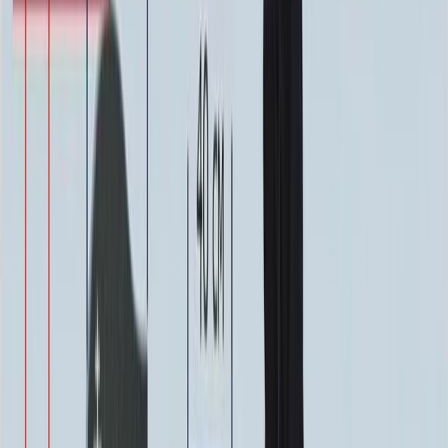
64 000 ₽
0
-
+
Надпись
Надпись
ФИО и Дата (Гравировка)
3 000 ₽
0
-
+
ФИО и Дата (Пескоструй)
4 600 ₽
0
-
+
ФИО и Дата (Скарпель)
6 000 ₽
0
-
+
ФИО и Дата (Сусальное золото)
34 000 ₽
0
-
+