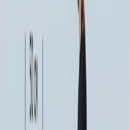
244 344 ₽
140x70x8 15x80x20
246 324 ₽
140x70x10 15x80x20
271 020 ₽
140x70x12 20x80x20
305 796 ₽
160x80x10 15x90x20
329 100 ₽
160x80x12 20x90x20
372 696 ₽
Выбор цветника
Выбор цветника
Без цветника
Бесплатно
100 x 50 x 5
7 875 ₽
100 x 50 x 8
18 000 ₽