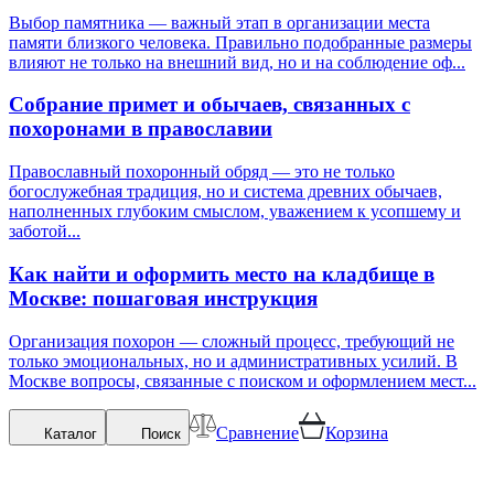
Выбор памятника — важный этап в организации места
памяти близкого человека. Правильно подобранные размеры
влияют не только на внешний вид, но и на соблюдение оф...
Собрание примет и обычаев, связанных с
похоронами в православии
Православный похоронный обряд — это не только
богослужебная традиция, но и система древних обычаев,
наполненных глубоким смыслом, уважением к усопшему и
заботой...
Как найти и оформить место на кладбище в
Москве: пошаговая инструкция
Организация похорон — сложный процесс, требующий не
только эмоциональных, но и административных усилий. В
Москве вопросы, связанные с поиском и оформлением мест...
Сравнение
Корзина
Каталог
Поиск