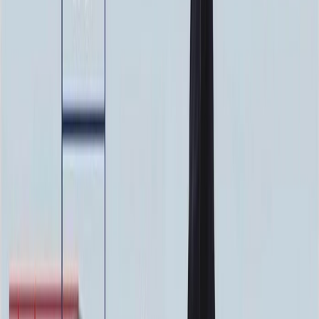
100 x 50 x 10
23 000 ₽
Фото
Фото
Гравировка
4 500 ₽
0
-
+
Ручная гравировка
10 000 ₽
0
-
+
Фото в стекле
7 200 ₽
0
-
+
Фотокерамика
1 900 ₽
0
-
+
Цветной портрет