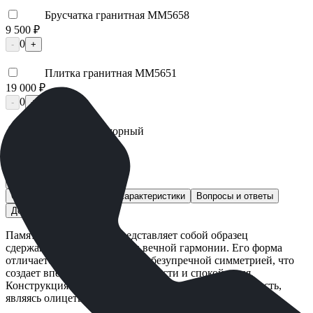
Брусчатка гранитная ММ5658
9 500 ₽
0
-
+
Плитка гранитная ММ5651
19 000 ₽
0
-
+
Щебень Мраморный
1 300 ₽
0
-
+
Быстрый заказ
Описание
Технические характеристики
Вопросы и ответы
Доставка и оплата
Памятник ММ/L-1480 представляет собой образец
сдержанной элегантности и вечной гармонии. Его форма
отличается ясностью линий и безупречной симметрией, что
создает впечатление завершенности и спокойствия.
Конструкция демонстрирует устойчивость и надежность,
являясь олицетворением прочности памяти.