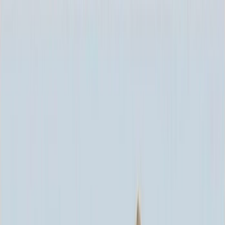
Каталог
+7 (926) 211 90 79
Обратный звонок
0
₽
О нас
Блог
Оплата
Гарантия
Услуги
Контакты
Скидка 5.00% на Надгробные плиты