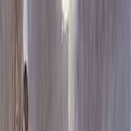
Каталог
+7 (926) 211 90 79
Обратный звонок
0
₽
О нас
Блог
Оплата
Гарантия
Услуги
Контакты
Скидка 5.00% на Надгробные плиты