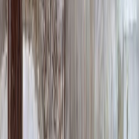
Надпись
ФИО и Дата (Гравировка)
3 000 ₽
0
-
+
ФИО и Дата (Пескоструй)
4 600 ₽
0
-
+
ФИО и Дата (Скарпель)
6 000 ₽
0
-
+
ФИО и Дата (Сусальное золото)
34 000 ₽
0
-
+
ФИО и Дата (Бронзовые буквы)
40 000 ₽
0
-
+
Декор на памятник