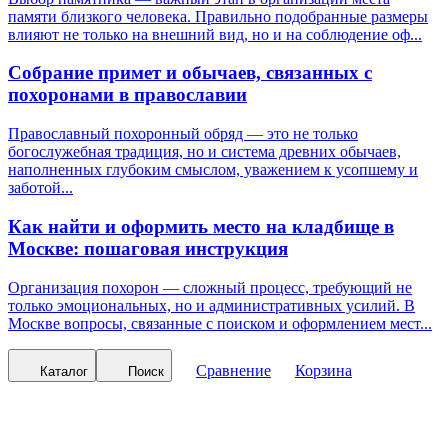
памяти близкого человека. Правильно подобранные размеры
влияют не только на внешний вид, но и на соблюдение оф...
Собрание примет и обычаев, связанных с
похоронами в православии
Православный похоронный обряд — это не только
богослужебная традиция, но и система древних обычаев,
наполненных глубоким смыслом, уважением к усопшему и
заботой...
Как найти и оформить место на кладбище в
Москве: пошаговая инструкция
Организация похорон — сложный процесс, требующий не
только эмоциональных, но и административных усилий. В
Москве вопросы, связанные с поиском и оформлением мест...
Сравнение
Корзина
Каталог
Поиск