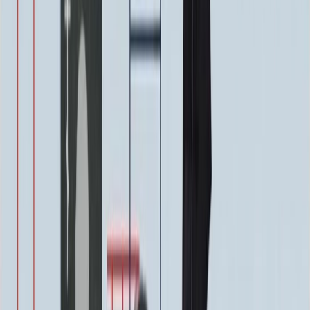
40 000 ₽
0
-
+
Декор на памятник
Декор на памятник
Крест (акрил, 12х5.5 см.)
1 400 ₽
Цветы (акрил, 58х13 см.)
2 000 ₽
Свеча (акрил, 18.5х5.5 см.)
1 400 ₽
Другое, по согласованию
Бесплатно
Доп. оформление
Доп. оформление
Крестик
300 ₽
Цветы