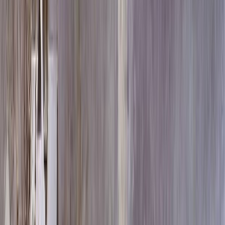
Скидка 5.00% на Надгробные плиты
Памятник ММ/D-6094
Главная
/
Памятники
/
По цене
/
Элитные памятники
/
Памятник ММ/D-6094
Итого:
216 888
₽
Быстрый заказ
Памятник ММ/D-6094
216 888
₽
Выбор атрибутов
Материалы
Материалы
Размеры стелы и тумбы вертикальные
Размеры стелы и тумбы вертикальные