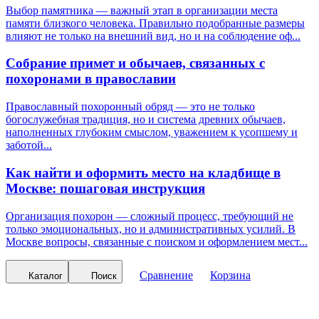
Выбор памятника — важный этап в организации места
памяти близкого человека. Правильно подобранные размеры
влияют не только на внешний вид, но и на соблюдение оф...
Собрание примет и обычаев, связанных с
похоронами в православии
Православный похоронный обряд — это не только
богослужебная традиция, но и система древних обычаев,
наполненных глубоким смыслом, уважением к усопшему и
заботой...
Как найти и оформить место на кладбище в
Москве: пошаговая инструкция
Организация похорон — сложный процесс, требующий не
только эмоциональных, но и административных усилий. В
Москве вопросы, связанные с поиском и оформлением мест...
Сравнение
Корзина
Каталог
Поиск