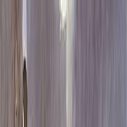
Каталог
+7 (926) 211 90 79
Обратный звонок
0
₽
О нас
Блог
Оплата
Гарантия
Услуги
Контакты
Скидка 5.00% на Надгробные плиты