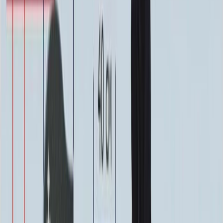
0
-
+
Надпись
Надпись
ФИО и Дата (Гравировка)
3 000 ₽
0
-
+
ФИО и Дата (Пескоструй)
4 600 ₽
0
-
+
ФИО и Дата (Скарпель)
6 000 ₽
0
-
+
ФИО и Дата (Сусальное золото)
34 000 ₽
0
-
+
ФИО и Дата (Бронзовые буквы)