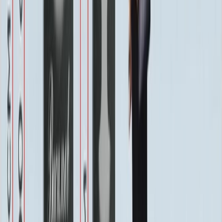
Защитное покрытие
Бесплатно
Восстановление фотографии
3 000 ₽
Хранение на складе
Бесплатно
Швеллер под памятник
2 000 ₽
Благоустройство
Благоустройство
Столик ММ5420
20 160 ₽
0
-
+
Цветник ММ5150
24 250 ₽
0
-
+