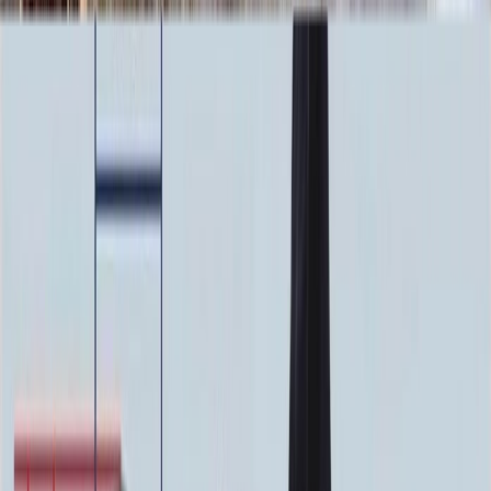
23 920 ₽
Фото
Фото
Гравировка
4 500 ₽
0
-
+
Ручная гравировка
10 000 ₽
0
-
+
Фото в стекле
7 200 ₽
0
-
+
Фотокерамика
1 900 ₽
0
-
+
Цветной портрет
64 000 ₽