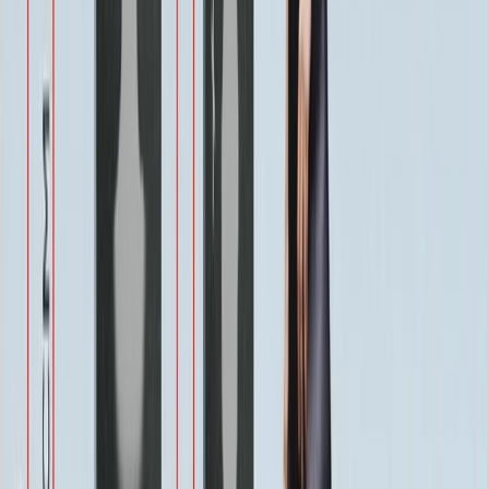
Военным
1 100 ₽
Одежда
800 ₽
Другое по согласованию
1 500 ₽
Услуги
Услуги
Полировка 1 сторона
Бесплатно
Фаска по краю 1-4 см.
Бесплатно
Ретушь фотографии
Бесплатно
Покрытие Антидождь
Бесплатно