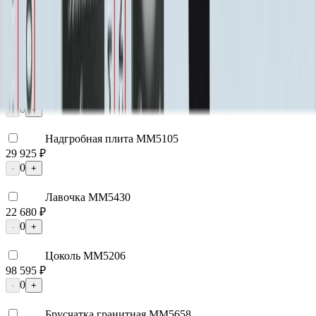
Цоколь ММ5395
22 800 ₽
0
-
+
Цоколь ММ5396
25 200 ₽
0
-
+
Надгробная плита ММ5105
29 925 ₽
0
-
+
Лавочка ММ5430
22 680 ₽
0
-
+
Цоколь ММ5206
98 595 ₽
0
-
+
Брусчатка гранитная ММ5658