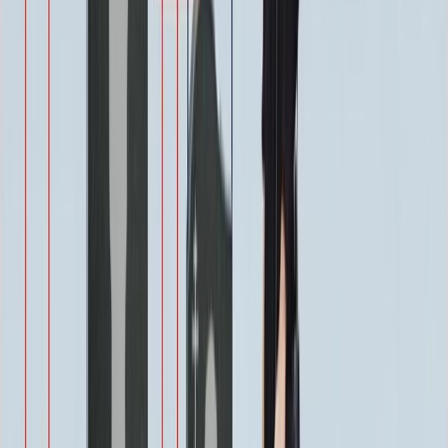
500 ₽
Виньетка
500 ₽
Свеча
350 ₽
Эпитафия
Бесплатно
Икона (обратное)
3 550 ₽
Ангелы
2 350 ₽
Храмы
1 900 ₽
Святые
1 900 ₽