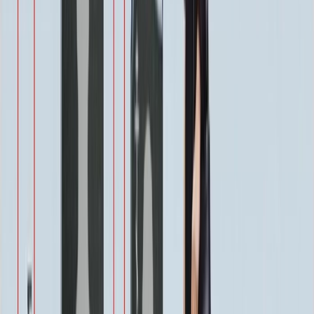
Виньетка
500 ₽
Свеча
350 ₽
Эпитафия
Бесплатно
Икона (обратное)
3 550 ₽
Ангелы
2 350 ₽
Храмы
1 900 ₽
Святые
1 900 ₽
Военным