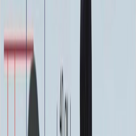
Фото
Гравировка
4 500 ₽
0
-
+
Ручная гравировка
10 000 ₽
0
-
+
Фото в стекле
7 200 ₽
0
-
+
Фотокерамика
1 900 ₽
0
-
+
Цветной портрет
64 000 ₽
0
-
+