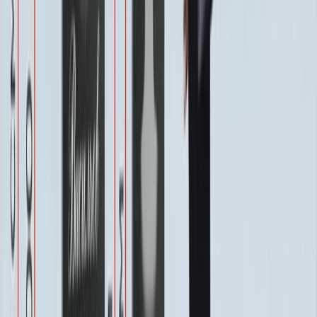
Бесплатно
Восстановление фотографии
3 000 ₽
Хранение на складе
Бесплатно
Швеллер под памятник
2 000 ₽
Установка
Установка
Без установки
Бесплатно
Стандартная
Бесплатно
Усиленная
Бесплатно
Доставка
Доставка
Самовывоз
Бесплатно