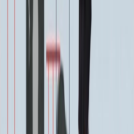
Декор на памятник
Декор на памятник
Крест (акрил, 12х5.5 см.)
1 400 ₽
Цветы (акрил, 58х13 см.)
2 000 ₽
Свеча (акрил, 18.5х5.5 см.)
1 400 ₽
Другое, по согласованию
Бесплатно
Доп. оформление
Доп. оформление
Крестик
300 ₽
Цветы
500 ₽