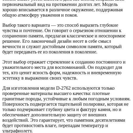
первоначальный вид на протяжении долгих лет. Модель
хорошо вписывается в различное окружение, поддерживая
общую атмосферу уважения и покоя.
Выбор такого варианта — это способ выразить глубокие
чувства и почтение. Он говорит о серьезном отношении к
сохранению памяти, предлагая классическое и неоспоримое
решение. Его лаконичный дизайн несет в себе смысл
вечности и служит достойным символом памяти, который
будет передавать ее из поколения в поколение.
Этот выбор отражает стремление к созданию постоянного и
уважительного места для воспоминаний. Он подходит для
тех, кто ценит ясность форм, надежность и вневременную
эстетику в выражении своих чувств.
Для изготовления модели D-2762 используются только
проверенные материалы высшего качества: плотные
гранитные породы, устойчивые к любым погодным условиям.
Поверхность подвергается тщательной полировке, которая не
только подчеркивает глубину цвета и фактуру камня, но и
обеспечивает дополнительную защиту от внешних
воздействий. Это гарантирует, что памятник десятилетиями
будет противостоять влаге, перепадам температур и
ультрафиолету.