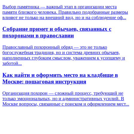
Выбор памятника — важный этап в организации места
памяти близкого человека. Правильно подобранные размеры
влияют не только на внешний вид, но и на соблюдение оф...
Собрание примет и обычаев, связанных с
похоронами в православии
Православный похоронный обряд — это не только
богослужебная традиция, но и система древних обычаев,
наполненных глубоким смыслом, уважением к усопшему и
заботой...
Как найти и оформить место на кладбище в
Москве: пошаговая инструкция
Организация похорон — сложный процесс, требующий не
только эмоциональных, но и административных усилий. В
Москве вопросы, связанные с поиском и оформлением мест...