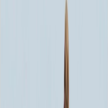
Скидка 5.00% на Надгробные плиты
Памятник ММ/D-2762
Главная
/
Памятники
/
По цене
/
Элитные памятники
/
Памятник ММ/D-2762
Итого:
139 417
₽
Быстрый заказ
Памятник ММ/D-2762
139 417
₽
Выбор атрибутов
Материалы
Материалы
Размеры стелы и тумбы гориз.
Размеры стелы и тумбы гориз.