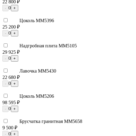
22 800 ₽
0
-
+
Цоколь ММ5396
25 200 ₽
0
-
+
Надгробная плита ММ5105
29 925 ₽
0
-
+
Лавочка ММ5430
22 680 ₽
0
-
+
Цоколь ММ5206
98 595 ₽
0
-
+
Брусчатка гранитная ММ5658
9 500 ₽
0
-
+