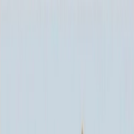
Каталог
+7 (926) 211 90 79
Обратный звонок
0
₽
О нас
Блог
Оплата
Гарантия
Услуги
Контакты
Скидка 5.00% на Надгробные плиты