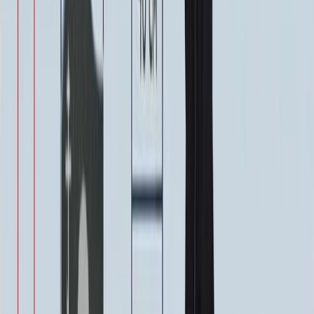
Надпись
Надпись
ФИО и Дата (Гравировка)
3 000 ₽
0
-
+
ФИО и Дата (Пескоструй)
4 600 ₽
0
-
+
ФИО и Дата (Скарпель)
6 000 ₽
0
-
+
ФИО и Дата (Сусальное золото)
34 000 ₽
0
-
+
ФИО и Дата (Бронзовые буквы)
40 000 ₽
0
-
+