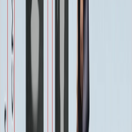
1 100 ₽
Одежда
800 ₽
Другое по согласованию
1 500 ₽
Услуги
Услуги
Полировка 1 сторона
Бесплатно
Фаска по краю 1-4 см.
Бесплатно
Ретушь фотографии
Бесплатно
Покрытие Антидождь
Бесплатно
Защитное покрытие