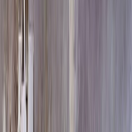
Скидка 5.00% на Надгробные плиты
Памятник ММ7006
Главная
/
Памятники
/
По цене
/
Элитные памятники
/
Памятник ММ7006
Итого:
524 280
₽
Быстрый заказ
Памятник ММ7006
524 280
₽
Выбор атрибутов
Материалы
Материалы
Размеры стелы и тумбы Элитные
Размеры стелы и тумбы Элитные