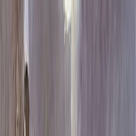
Каталог
+7 (926) 211 90 79
Обратный звонок
0
₽
О нас
Блог
Оплата
Гарантия
Услуги
Контакты
Скидка 5.00% на Надгробные плиты