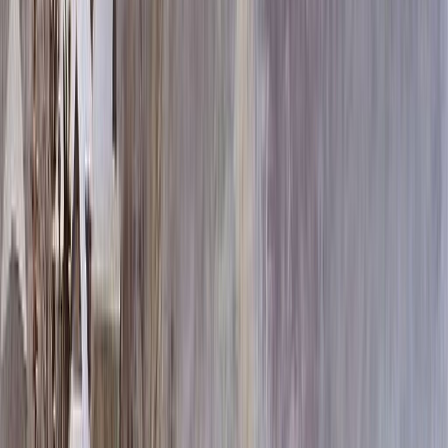
120x60x10 15x70x20
524 280 ₽
120x60x12 20x70x20
551 244 ₽
140x70x10 15x80x20
629 220 ₽
140x70x12 20x80x20
663 996 ₽
120x60x15 20x70x30
685 500 ₽
140x70x15 20x80x30
719 100 ₽
160x80x12 20x90x20
782 496 ₽
160x80x15 20x90x30
836 160 ₽
Установка памятника
Установка памятника
Без установки
Бесплатно
Стандартная