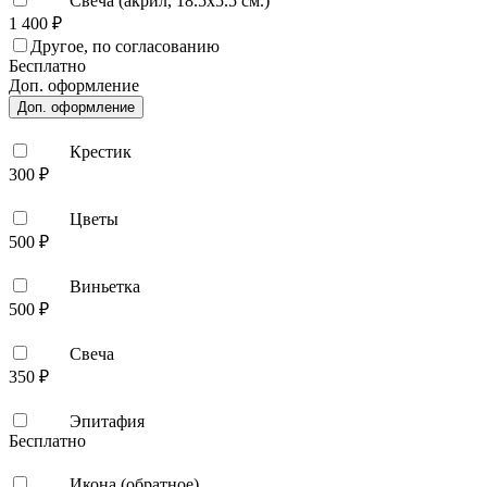
Свеча (акрил, 18.5х5.5 см.)
1 400 ₽
Другое, по согласованию
Бесплатно
Доп. оформление
Доп. оформление
Крестик
300 ₽
Цветы
500 ₽
Виньетка
500 ₽
Свеча
350 ₽
Эпитафия
Бесплатно
Икона (обратное)