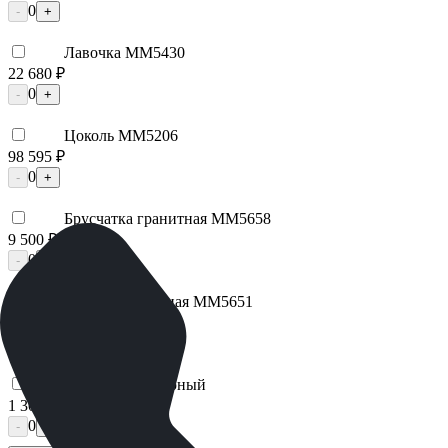
0
-
+
Лавочка ММ5430
22 680 ₽
0
-
+
Цоколь ММ5206
98 595 ₽
0
-
+
Брусчатка гранитная ММ5658
9 500 ₽
0
-
+
Плитка гранитная ММ5651
19 000 ₽
0
-
+
Щебень Мраморный
1 300 ₽
0
-
+