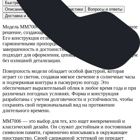
Быстрый заказ
Описание
Технические характеристики
Вопросы и ответы
Доставка и оплата
Модель ММ7006 представляет собой сдержанное и элегантное
решение, создающее атмосферу уважения и вечной памяти.
Его конструкция отличается четкими линиями и
гармоничными пропорциями, что придает внешнему виду
завершенность и достоинство. Данный вариант идеально
подходит для оформления, ценящего строгость и ясность форм
без излишней детализации.
Поверхность модели обладает особой фактурой, которая
играет со светом, создавая мягкое свечение в солнечные часы
и подчеркивая контуры в пасмурную погоду. Это
обеспечивает выразительный облик в любое время года и при
различных погодных условиях. Форма и конструкция
разработаны с учетом долговечности и устойчивости, чтобы
сохранять свой первоначальный вид на протяжении
длительного времени.
ММ7006 — это выбор для тех, кто ищет вневременной и
классический дизайн. Он служит достойным и постоянным
символом памяти, гармонично вписываясь в окружающее
пространство. Своей сдержанной эстетикой он передает