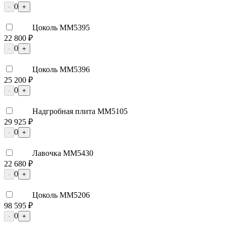
0
-
+
Цоколь ММ5395
22 800 ₽
0
-
+
Цоколь ММ5396
25 200 ₽
0
-
+
Надгробная плита ММ5105
29 925 ₽
0
-
+
Лавочка ММ5430
22 680 ₽
0
-
+
Цоколь ММ5206
98 595 ₽
0
-
+