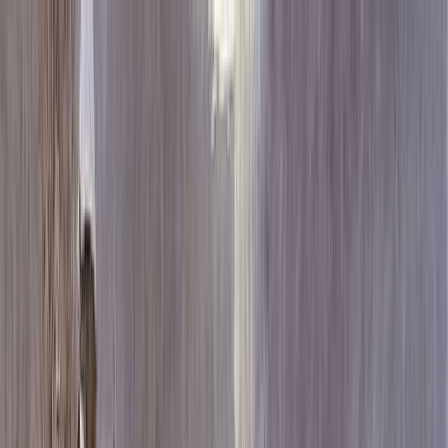
Каталог
+7 (926) 211 90 79
Обратный звонок
0
₽
О нас
Блог
Оплата
Гарантия
Услуги
Контакты
Скидка 5.00% на Надгробные плиты