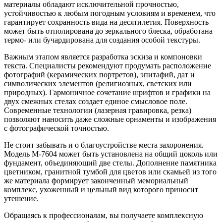
материалы обладают исключительной прочностью,
устойчивостью к любым погодным условиям и временем, что
гарантирует сохранность вида на десятилетия. Поверхность
может быть отполирована до зеркального блеска, обработана
термо- или бучардирована для создания особой текстуры.
Важным этапом является разработка эскиза и компоновки
текста. Специалисты рекомендуют продумать расположение
фотографий (керамических портретов), эпитафий, дат и
символических элементов (религиозных, светских или
природных). Гармоничное сочетание шрифтов и графики на
двух смежных стелах создает единое смысловое поле.
Современные технологии (лазерная гравировка, резка)
позволяют наносить даже сложные орнаменты и изображения
с фотографической точностью.
Не стоит забывать и о благоустройстве места захоронения.
Модель M-7604 может быть установлена на общий цоколь или
фундамент, объединяющий две стелы. Дополнение памятника
цветником, гранитной тумбой для цветов или скамьей из того
же материала формирует законченный мемориальный
комплекс, ухоженный и цельный вид которого приносит
утешение.
Обращаясь к профессионалам, вы получаете комплексную