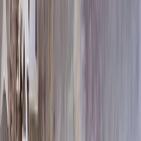
80x40x5 70x40x5 90x15x12
99 012 ₽
100x50x8 90x50x8 110x20x15
178 140 ₽
120x60x10 110x60x10 130x20x15
263 820 ₽
Выбор цветника
Выбор цветника
Без цветника
Бесплатно
100 x 60 x 5
8 190 ₽
100 x 60 x 8
18 720 ₽
100 x 60 x 10
23 920 ₽
100 x 70 x 5
8 505 ₽