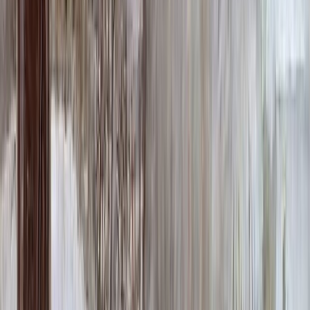
Цветной портрет
64 000 ₽
0
-
+
Надпись
Надпись
ФИО и Дата (Гравировка)
3 000 ₽
0
-
+
ФИО и Дата (Пескоструй)
4 600 ₽
0
-
+
ФИО и Дата (Скарпель)
6 000 ₽
0
-
+
ФИО и Дата (Сусальное золото)
34 000 ₽
0
-
+