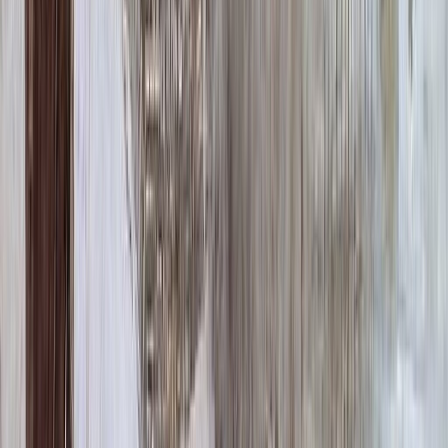
ФИО и Дата (Бронзовые буквы)
40 000 ₽
0
-
+
Декор на памятник
Декор на памятник
Крест (акрил, 12х5.5 см.)
1 400 ₽
Цветы (акрил, 58х13 см.)
2 000 ₽
Свеча (акрил, 18.5х5.5 см.)
1 400 ₽
Другое, по согласованию
Бесплатно
Доп. оформление
Доп. оформление
Крестик
300 ₽