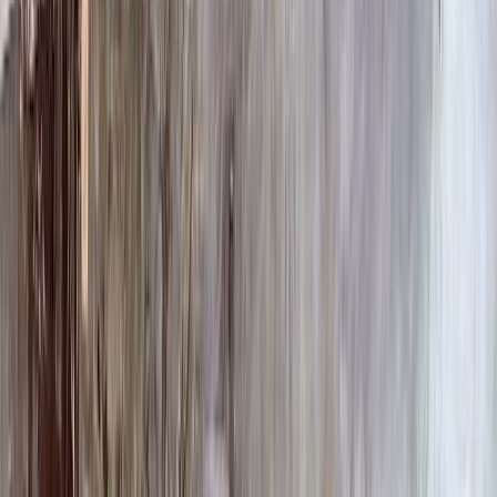
100 x 90 x 10
26 680 ₽
Фото
Фото
Гравировка
4 500 ₽
0
-
+
Ручная гравировка
10 000 ₽
0
-
+
Фото в стекле
7 200 ₽
0
-
+
Фотокерамика
1 900 ₽
0
-
+