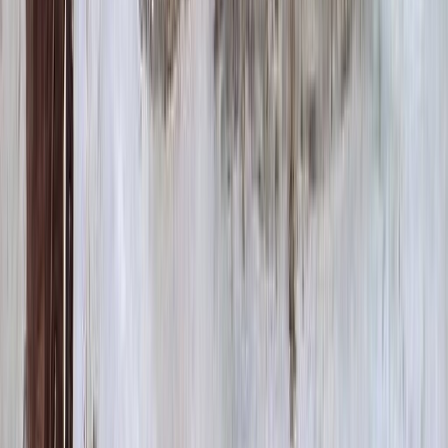
Цветы
500 ₽
Виньетка
500 ₽
Свеча
350 ₽
Эпитафия
Бесплатно
Икона (обратное)
3 550 ₽
Ангелы
2 350 ₽
Храмы
1 900 ₽
Святые