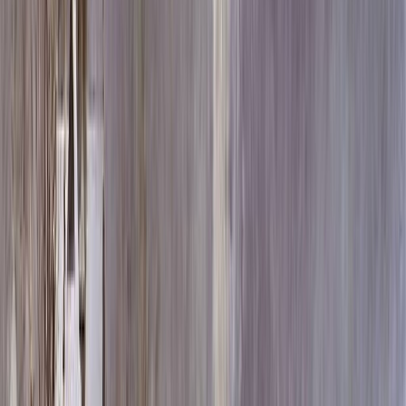
Скидка 5.00% на Надгробные плиты
Двойной памятник ММ/M-7604
Главная
/
Памятники
/
По цене
/
Элитные памятники
/
Двойной памятник ММ/M-7604
Итого:
104 833
₽
Быстрый заказ
Двойной памятник ММ/M-7604
104 833
₽
Выбор атрибутов
Материалы
Материалы
Двойные комплекты
Двойные комплекты