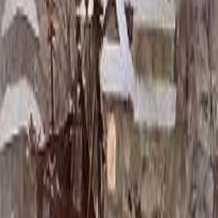
Скидка 5.00% на Надгробные плиты
Памятник ММ/M-1792
Главная
/
Памятники
/
По цене
/
Бюджетные памятники
/
Памят
Итого:
50 250
₽
Быстрый заказ
Памятник ММ/M-1792
50 250
₽
Выбор атрибутов
Материалы
Материалы
Размеры стелы и тумбы вертикальные
Размеры стелы и тумбы вертикальные
80x40x5 12x50x15