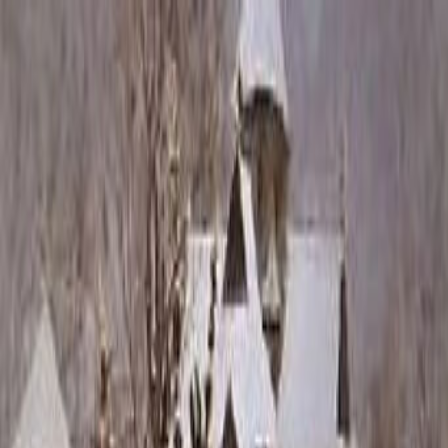
Каталог
+7 (926) 211 90 79
Обратный звонок
0
₽
О нас
Блог
Оплата
Гарантия
Услуги
Контакты
Скидка 5.00% на Надгробные плиты