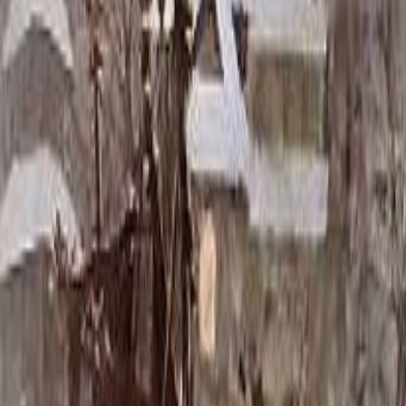
Скидка 5.00% на Надгробные плиты
Памятник ММ/M-1701
Главная
/
Памятники
/
По цене
/
Бюджетные памятники
/
Памят
Итого:
68 850
₽
Быстрый заказ
Памятник ММ/M-1701
68 850
₽
Выбор атрибутов
Материалы
Материалы
Размеры стелы и тумбы вертикальные
Размеры стелы и тумбы вертикальные
80x40x5 12x50x15