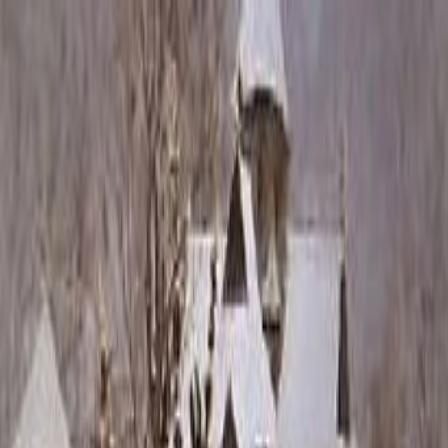
Каталог
+7 (926) 211 90 79
Обратный звонок
0
₽
О нас
Блог
Оплата
Гарантия
Услуги
Контакты
Скидка 5.00% на Надгробные плиты