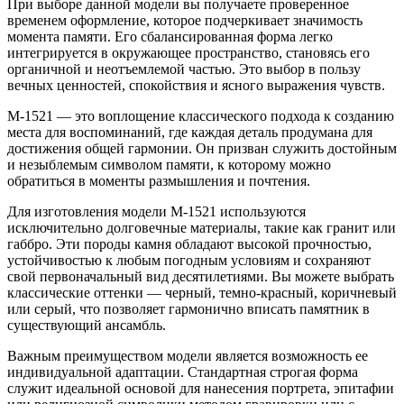
При выборе данной модели вы получаете проверенное
временем оформление, которое подчеркивает значимость
момента памяти. Его сбалансированная форма легко
интегрируется в окружающее пространство, становясь его
органичной и неотъемлемой частью. Это выбор в пользу
вечных ценностей, спокойствия и ясного выражения чувств.
М-1521 — это воплощение классического подхода к созданию
места для воспоминаний, где каждая деталь продумана для
достижения общей гармонии. Он призван служить достойным
и незыблемым символом памяти, к которому можно
обратиться в моменты размышления и почтения.
Для изготовления модели М-1521 используются
исключительно долговечные материалы, такие как гранит или
габбро. Эти породы камня обладают высокой прочностью,
устойчивостью к любым погодным условиям и сохраняют
свой первоначальный вид десятилетиями. Вы можете выбрать
классические оттенки — черный, темно-красный, коричневый
или серый, что позволяет гармонично вписать памятник в
существующий ансамбль.
Важным преимуществом модели является возможность ее
индивидуальной адаптации. Стандартная строгая форма
служит идеальной основой для нанесения портрета, эпитафии