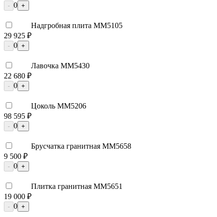
0
-
+
Надгробная плита ММ5105
29 925 ₽
0
-
+
Лавочка ММ5430
22 680 ₽
0
-
+
Цоколь ММ5206
98 595 ₽
0
-
+
Брусчатка гранитная ММ5658
9 500 ₽
0
-
+
Плитка гранитная ММ5651
19 000 ₽
0
-
+