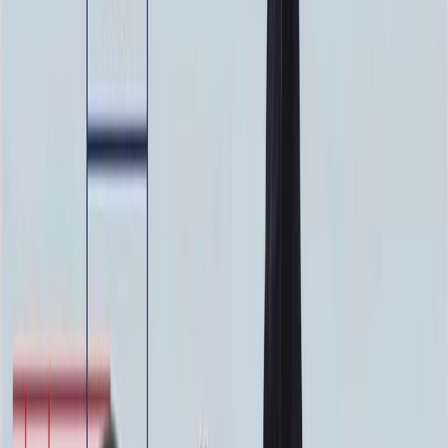
Ручная гравировка
10 000 ₽
0
-
+
Фото в стекле
7 200 ₽
0
-
+
Фотокерамика
1 900 ₽
0
-
+
Цветной портрет
64 000 ₽
0
-
+
Надпись
Надпись
ФИО и Дата (Гравировка)
3 000 ₽
0
-
+