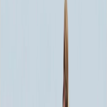
Скидка 5.00% на Надгробные плиты
Памятник ММ/M-1521
Главная
/
Памятники
/
По цене
/
Бюджетные памятники
/
Памятник ММ/M-1521
Итого:
69 750
₽
Быстрый заказ
Памятник ММ/M-1521
69 750
₽
Выбор атрибутов
Материалы
Материалы
Размеры стелы и тумбы вертикальные
Размеры стелы и тумбы вертикальные