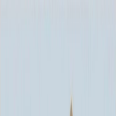
Каталог
+7 (926) 211 90 79
Обратный звонок
0
₽
О нас
Блог
Оплата
Гарантия
Услуги
Контакты
Скидка 5.00% на Надгробные плиты