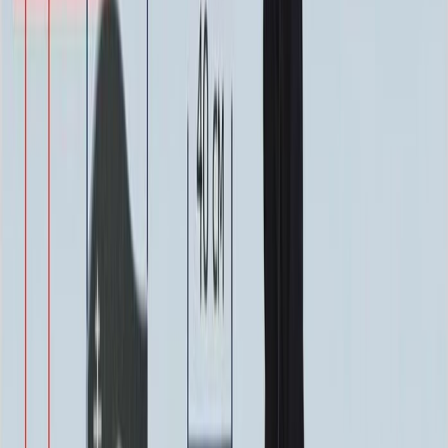
ФИО и Дата (Пескоструй)
4 600 ₽
0
-
+
ФИО и Дата (Скарпель)
6 000 ₽
0
-
+
ФИО и Дата (Сусальное золото)
34 000 ₽
0
-
+
ФИО и Дата (Бронзовые буквы)
40 000 ₽
0
-
+
Декор на памятник
Декор на памятник
Крест (акрил, 12х5.5 см.)
1 400 ₽