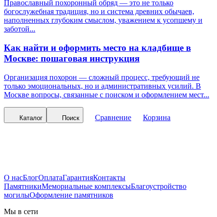
Православный похоронный обряд — это не только
богослужебная традиция, но и система древних обычаев,
наполненных глубоким смыслом, уважением к усопшему и
заботой...
Как найти и оформить место на кладбище в
Москве: пошаговая инструкция
Организация похорон — сложный процесс, требующий не
только эмоциональных, но и административных усилий. В
Москве вопросы, связанные с поиском и оформлением мест...
Сравнение
Корзина
Каталог
Поиск
О нас
Блог
Оплата
Гарантия
Контакты
Памятники
Мемориальные комплексы
Благоустройство
могилы
Оформление памятников
Мы в сети