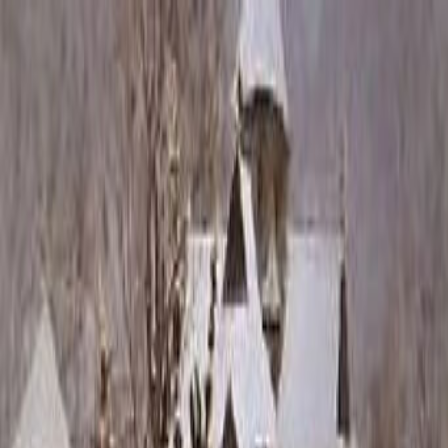
Каталог
+7 (926) 211 90 79
Обратный звонок
0
₽
О нас
Блог
Оплата
Гарантия
Услуги
Контакты
Скидка 5.00% на Надгробные плиты