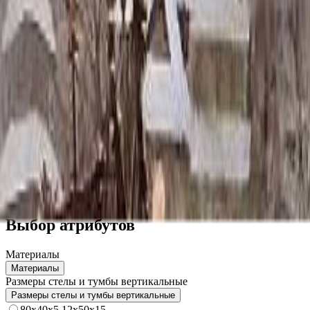
Скидка 5.00% на Надгробные плиты
Памятник ММ/M-1015
Главная
/
Памятники
/
По цене
/
Бюджетные памятники
/
Памят
Итого:
38 250
₽
Быстрый заказ
Памятник ММ/M-1015
38 250
₽
Выбор атрибутов
Материалы
Материалы
Размеры стелы и тумбы вертикальные
Размеры стелы и тумбы вертикальные
80x40x5 12x50x15