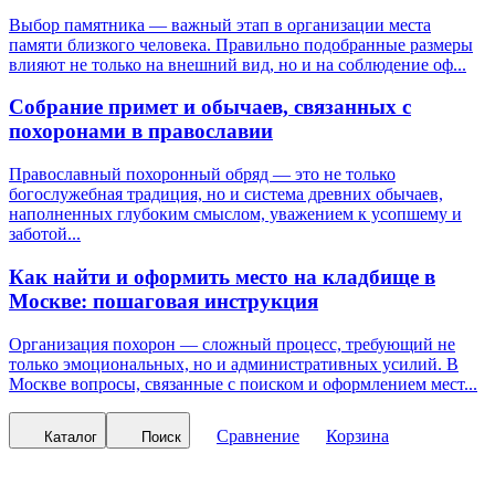
Выбор памятника — важный этап в организации места
памяти близкого человека. Правильно подобранные размеры
влияют не только на внешний вид, но и на соблюдение оф...
Собрание примет и обычаев, связанных с
похоронами в православии
Православный похоронный обряд — это не только
богослужебная традиция, но и система древних обычаев,
наполненных глубоким смыслом, уважением к усопшему и
заботой...
Как найти и оформить место на кладбище в
Москве: пошаговая инструкция
Организация похорон — сложный процесс, требующий не
только эмоциональных, но и административных усилий. В
Москве вопросы, связанные с поиском и оформлением мест...
Сравнение
Корзина
Каталог
Поиск