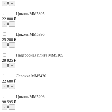
0
-
+
Цоколь ММ5395
22 800 ₽
0
-
+
Цоколь ММ5396
25 200 ₽
0
-
+
Надгробная плита ММ5105
29 925 ₽
0
-
+
Лавочка ММ5430
22 680 ₽
0
-
+
Цоколь ММ5206
98 595 ₽
0
-
+