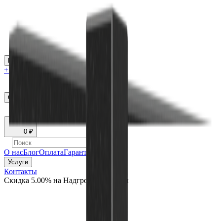
Каталог
+7 (926) 211 90 79
Обратный звонок
0
₽
О нас
Блог
Оплата
Гарантия
Услуги
Контакты
Скидка 5.00% на Надгробные плиты