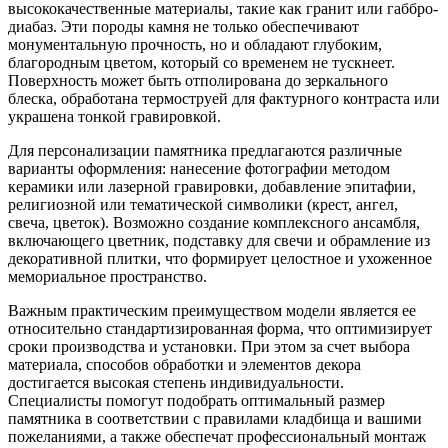
высококачественные материалы, такие как гранит или габбро-
диабаз. Эти породы камня не только обеспечивают
монументальную прочность, но и обладают глубоким,
благородным цветом, который со временем не тускнеет.
Поверхность может быть отполирована до зеркального
блеска, обработана термоструей для фактурного контраста или
украшена тонкой гравировкой.
Для персонализации памятника предлагаются различные
варианты оформления: нанесение фотографии методом
керамики или лазерной гравировки, добавление эпитафии,
религиозной или тематической символики (крест, ангел,
свеча, цветок). Возможно создание комплексного ансамбля,
включающего цветник, подставку для свечи и обрамление из
декоративной плитки, что формирует целостное и ухоженное
мемориальное пространство.
Важным практическим преимуществом модели является ее
относительно стандартизированная форма, что оптимизирует
сроки производства и установки. При этом за счет выбора
материала, способов обработки и элементов декора
достигается высокая степень индивидуальности.
Специалисты помогут подобрать оптимальный размер
памятника в соответствии с правилами кладбища и вашими
пожеланиями, а также обеспечат профессиональный монтаж