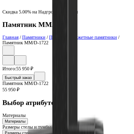
Скидка 5.00% на Надгробные плиты
Памятник ММ/D-1722
Главная
/
Памятники
/
По цене
/
Бюджетные памятники
/
Памятник ММ/D-1722
Итого:
55 950
₽
Быстрый заказ
Памятник ММ/D-1722
55 950
₽
Выбор атрибутов
Материалы
Материалы
Размеры стелы и тумбы вертикальные
Размеры стелы и тумбы вертикальные