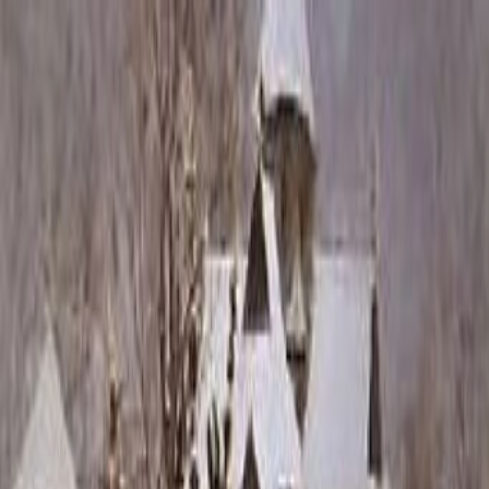
Каталог
+7 (926) 211 90 79
Обратный звонок
0
₽
О нас
Блог
Оплата
Гарантия
Услуги
Контакты
Скидка 5.00% на Надгробные плиты