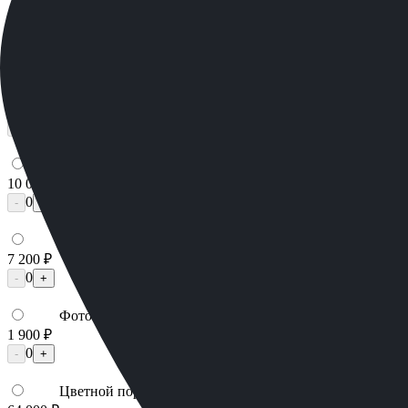
23 000 ₽
Фото
Фото
Гравировка
4 500 ₽
0
-
+
Ручная гравировка
10 000 ₽
0
-
+
Фото в стекле
7 200 ₽
0
-
+
Фотокерамика
1 900 ₽
0
-
+
Цветной портрет