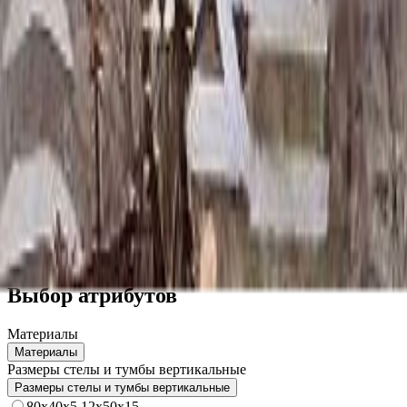
Скидка 5.00% на Надгробные плиты
Памятник ММ/D-1702
Главная
/
Памятники
/
По цене
/
Бюджетные памятники
/
Памят
Итого:
68 850
₽
Быстрый заказ
Памятник ММ/D-1702
68 850
₽
Выбор атрибутов
Материалы
Материалы
Размеры стелы и тумбы вертикальные
Размеры стелы и тумбы вертикальные
80x40x5 12x50x15