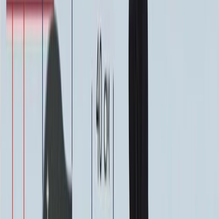
ФИО и Дата (Пескоструй)
4 600 ₽
0
-
+
ФИО и Дата (Скарпель)
6 000 ₽
0
-
+
ФИО и Дата (Сусальное золото)
34 000 ₽
0
-
+
ФИО и Дата (Бронзовые буквы)
40 000 ₽
0
-
+
Декор на памятник
Декор на памятник
Крест (акрил, 12х5.5 см.)
1 400 ₽