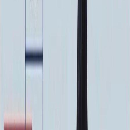
Ручная гравировка
10 000 ₽
0
-
+
Фото в стекле
7 200 ₽
0
-
+
Фотокерамика
1 900 ₽
0
-
+
Цветной портрет
64 000 ₽
0
-
+
Надпись
Надпись
ФИО и Дата (Гравировка)
3 000 ₽
0
-
+