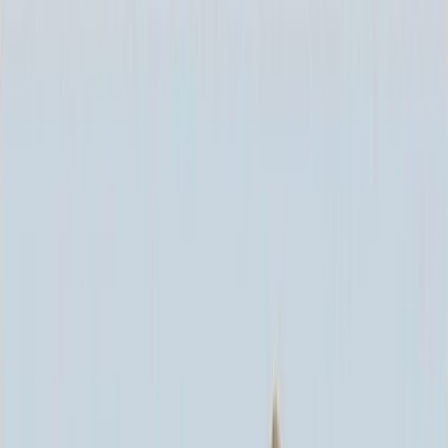
Каталог
+7 (926) 211 90 79
Обратный звонок
0
₽
О нас
Блог
Оплата
Гарантия
Услуги
Контакты
Скидка 5.00% на Надгробные плиты