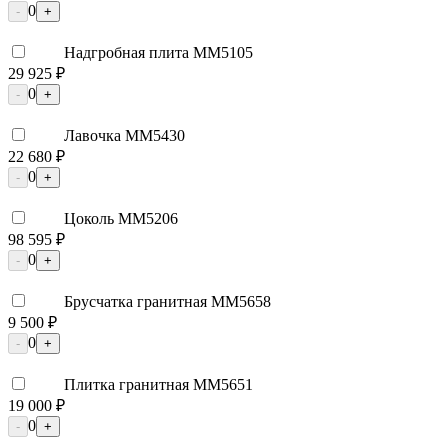
0
-
+
Надгробная плита ММ5105
29 925 ₽
0
-
+
Лавочка ММ5430
22 680 ₽
0
-
+
Цоколь ММ5206
98 595 ₽
0
-
+
Брусчатка гранитная ММ5658
9 500 ₽
0
-
+
Плитка гранитная ММ5651
19 000 ₽
0
-
+