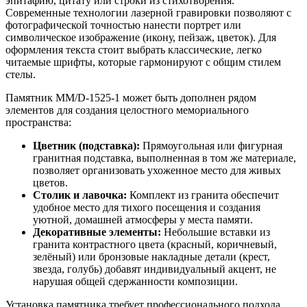
эпитафию, цитату или строки из стихотворения.
Современные технологии лазерной гравировки позволяют с
фотографической точностью нанести портрет или
символическое изображение (икону, пейзаж, цветок). Для
оформления текста стоит выбрать классические, легко
читаемые шрифты, которые гармонируют с общим стилем
стелы.
Памятник ММ/D-1525-1 может быть дополнен рядом
элементов для создания целостного мемориального
пространства:
Цветник (подставка):
Прямоугольная или фигурная
гранитная подставка, выполненная в том же материале,
позволяет организовать ухоженное место для живых
цветов.
Столик и лавочка:
Комплект из гранита обеспечит
удобное место для тихого посещения и создания
уютной, домашней атмосферы у места памяти.
Декоративные элементы:
Небольшие вставки из
гранита контрастного цвета (красный, коричневый,
зелёный) или бронзовые накладные детали (крест,
звезда, голубь) добавят индивидуальный акцент, не
нарушая общей сдержанности композиции.
Установка памятника требует профессионального подхода.