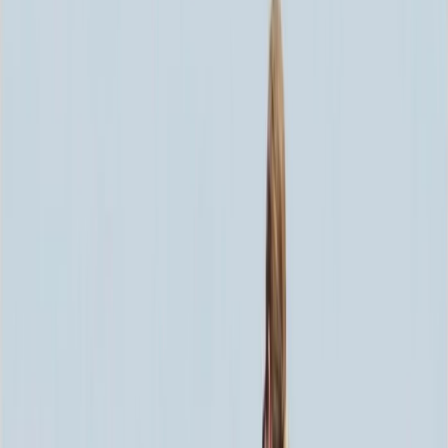
Скидка 5.00% на Надгробные плиты
Памятник ММ/D-1525-1
Главная
/
Памятники
/
По цене
/
Бюджетные памятники
/
Памятник ММ/D-1525-1
Итого:
41 700
₽
Быстрый заказ
Памятник ММ/D-1525-1
41 700
₽
Выбор атрибутов
Материалы
Материалы
Размеры стелы и тумбы вертикальные
Размеры стелы и тумбы вертикальные