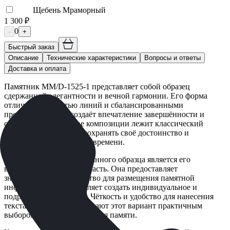
Щебень Мраморный
1 300 ₽
0
-
+
Быстрый заказ
Описание
Технические характеристики
Вопросы и ответы
Доставка и оплата
Памятник ММ/D-1525-1 представляет собой образец
сдержанной элегантности и вечной гармонии. Его форма
отличается ясностью линий и сбалансированными
пропорциями, что создаёт впечатление завершённости и
спокойствия. В основе композиции лежит классический
силуэт, который будет сохранять своё достоинство и
актуальность с течением времени.
Главной особенностью данного образца является его
выразительная лицевая часть. Она предоставляет
значительное пространство для размещения памятной
информации, что позволяет создать индивидуальное и
подробное посвящение. Чёткость и удобство для нанесения
текста и изображений делают этот вариант практичным
выбором для увековечивания памяти.