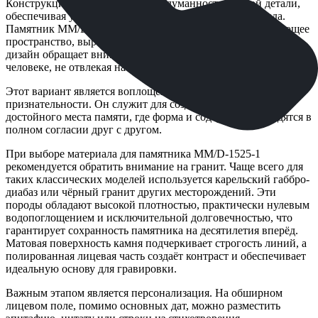
Конструкция демонстрирует продуманность каждой детали,
обеспечивая устойчивость и целостность внешнего вида.
Памятник ММ/D-1525-1 гармонично впишется в окружающее
пространство, выражая почтение и заботу. Его лаконичный
дизайн обращает внимание на главное — светлую память о
человеке, не отвлекая на излишнюю декоративность.
Этот вариант является воплощением уважения и вечной
признательности. Он служит для создания постоянного и
достойного места памяти, где форма и содержание находятся в
полном согласии друг с другом.
При выборе материала для памятника ММ/D-1525-1
рекомендуется обратить внимание на гранит. Чаще всего для
таких классических моделей используется карельский габбро-
диабаз или чёрный гранит других месторождений. Эти
породы обладают высокой плотностью, практически нулевым
водопоглощением и исключительной долговечностью, что
гарантирует сохранность памятника на десятилетия вперёд.
Матовая поверхность камня подчеркивает строгость линий, а
полированная лицевая часть создаёт контраст и обеспечивает
идеальную основу для гравировки.
Важным этапом является персонализация. На обширном
лицевом поле, помимо основных дат, можно разместить