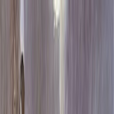
Каталог
+7 (926) 211 90 79
Обратный звонок
0
₽
О нас
Блог
Оплата
Гарантия
Услуги
Контакты
Скидка 5.00% на Надгробные плиты