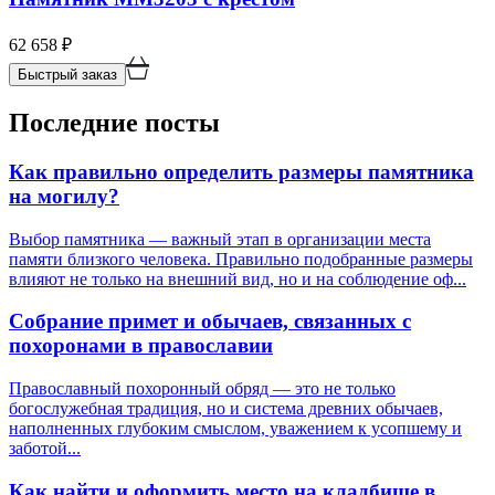
62 658
₽
Быстрый заказ
Последние посты
Как правильно определить размеры памятника
на могилу?
Выбор памятника — важный этап в организации места
памяти близкого человека. Правильно подобранные размеры
влияют не только на внешний вид, но и на соблюдение оф...
Собрание примет и обычаев, связанных с
похоронами в православии
Православный похоронный обряд — это не только
богослужебная традиция, но и система древних обычаев,
наполненных глубоким смыслом, уважением к усопшему и
заботой...
Как найти и оформить место на кладбище в