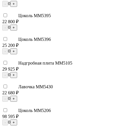
0
-
+
Цоколь ММ5395
22 800 ₽
0
-
+
Цоколь ММ5396
25 200 ₽
0
-
+
Надгробная плита ММ5105
29 925 ₽
0
-
+
Лавочка ММ5430
22 680 ₽
0
-
+
Цоколь ММ5206
98 595 ₽
0
-
+