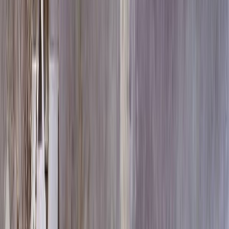
Скидка 5.00% на Надгробные плиты
Памятник ММ/D-1450
Главная
/
Памятники
/
По цене
/
Бюджетные памятники
/
Памятник ММ/D-1450
Итого:
97 050
₽
Быстрый заказ
Памятник ММ/D-1450
97 050
₽
Выбор атрибутов
Материалы
Материалы
Размеры стелы и тумбы вертикальные
Размеры стелы и тумбы вертикальные