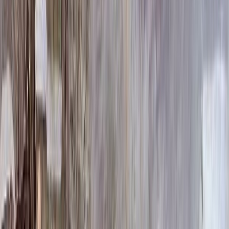
237 744 ₽
140x70x8 15x80x20
238 224 ₽
140x70x10 15x80x20
262 920 ₽
140x70x12 20x80x20
297 696 ₽
160x80x10 15x90x20
320 100 ₽
160x80x12 20x90x20
363 696 ₽
Выбор цветника
Выбор цветника
Без цветника
Бесплатно
100 x 50 x 5
7 875 ₽
100 x 50 x 8
18 000 ₽