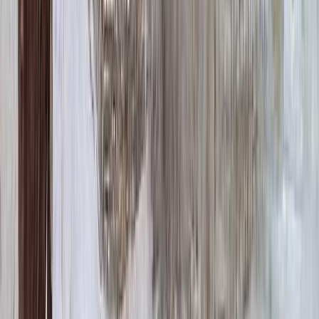
ФИО и Дата (Бронзовые буквы)
40 000 ₽
0
-
+
Декор на памятник
Декор на памятник
Крест (акрил, 12х5.5 см.)
1 400 ₽
Цветы (акрил, 58х13 см.)
2 000 ₽
Свеча (акрил, 18.5х5.5 см.)
1 400 ₽
Другое, по согласованию
Бесплатно
Доп. оформление
Доп. оформление
Крестик
300 ₽