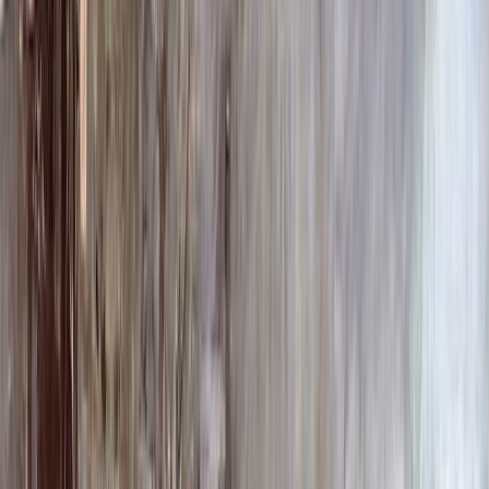
100 x 50 x 10
23 000 ₽
Фото
Фото
Гравировка
4 500 ₽
0
-
+
Ручная гравировка
10 000 ₽
0
-
+
Фото в стекле
7 200 ₽
0
-
+
Фотокерамика
1 900 ₽
0
-
+
Цветной портрет