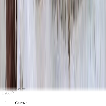
Цветы
500 ₽
Виньетка
500 ₽
Свеча
350 ₽
Эпитафия
Бесплатно
Икона (обратное)
3 550 ₽
Ангелы
2 350 ₽
Храмы
1 900 ₽
Святые