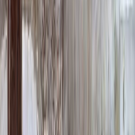
64 000 ₽
0
-
+
Надпись
Надпись
ФИО и Дата (Гравировка)
3 000 ₽
0
-
+
ФИО и Дата (Пескоструй)
4 600 ₽
0
-
+
ФИО и Дата (Скарпель)
6 000 ₽
0
-
+
ФИО и Дата (Сусальное золото)
34 000 ₽
0
-
+