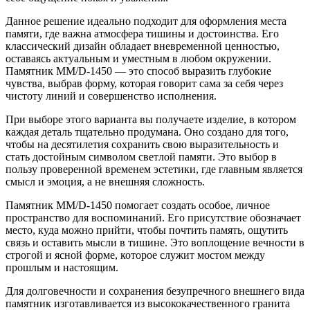
Данное решение идеально подходит для оформления места
памяти, где важна атмосфера тишины и достоинства. Его
классический дизайн обладает вневременной ценностью,
оставаясь актуальным и уместным в любом окружении.
Памятник ММ/D-1450 — это способ выразить глубокие
чувства, выбрав форму, которая говорит сама за себя через
чистоту линий и совершенство исполнения.
При выборе этого варианта вы получаете изделие, в котором
каждая деталь тщательно продумана. Оно создано для того,
чтобы на десятилетия сохранить свою выразительность и
стать достойным символом светлой памяти. Это выбор в
пользу проверенной временем эстетики, где главным является
смысл и эмоция, а не внешняя сложность.
Памятник ММ/D-1450 помогает создать особое, личное
пространство для воспоминаний. Его присутствие обозначает
место, куда можно прийти, чтобы почтить память, ощутить
связь и оставить мысли в тишине. Это воплощение вечности в
строгой и ясной форме, которое служит мостом между
прошлым и настоящим.
Для долговечности и сохранения безупречного внешнего вида
памятник изготавливается из высококачественного гранита