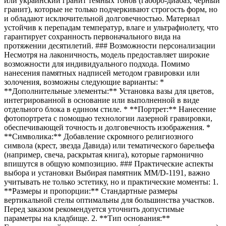
или украинский гранит темных тонов (габбро-диабаз, черный
гранит), которые не только подчеркивают строгость форм, но
и обладают исключительной долговечностью. Материал
устойчив к перепадам температур, влаге и ультрафиолету, что
гарантирует сохранность первоначального вида на
протяжении десятилетий. ### Возможности персонализации
Несмотря на лаконичность, модель предоставляет широкие
возможности для индивидуального подхода. Помимо
нанесения памятных надписей методом гравировки или
золочения, возможны следующие варианты: *
**Дополнительные элементы:** Установка вазы для цветов,
интегрированной в основание или выполненной в виде
отдельного блока в едином стиле. * **Портрет:** Нанесение
фотопортрета с помощью технологии лазерной гравировки,
обеспечивающей точность и долговечность изображения. *
**Символика:** Добавление скромного религиозного
символа (крест, звезда Давида) или тематического барельефа
(например, свеча, раскрытая книга), которые гармонично
впишутся в общую композицию. ### Практические аспекты
выбора и установки Выбирая памятник ММ/D-1191, важно
учитывать не только эстетику, но и практические моменты: 1.
**Размеры и пропорции:** Стандартные размеры
вертикальной стелы оптимальны для большинства участков.
Перед заказом рекомендуется уточнить допустимые
параметры на кладбище. 2. **Тип основания:**