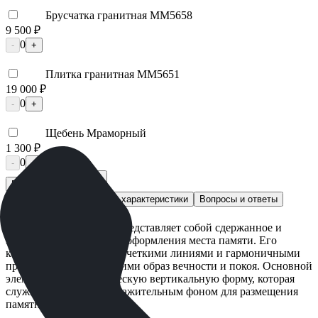
Брусчатка гранитная ММ5658
9 500 ₽
0
-
+
Плитка гранитная ММ5651
19 000 ₽
0
-
+
Щебень Мраморный
1 300 ₽
0
-
+
Быстрый заказ
Описание
Технические характеристики
Вопросы и ответы
Доставка и оплата
Памятник ММ/D-1191 представляет собой сдержанное и
элегантное решение для оформления места памяти. Его
конструкция отличается четкими линиями и гармоничными
пропорциями, создающими образ вечности и покоя. Основной
элемент имеет классическую вертикальную форму, которая
служит достойным и уважительным фоном для размещения
памятных надписей.