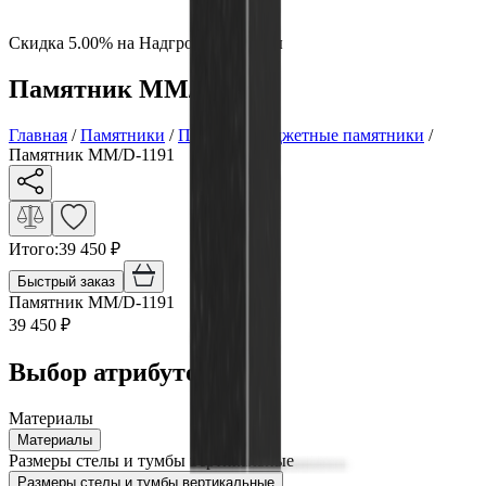
Скидка 5.00% на Надгробные плиты
Памятник ММ/D-1191
Главная
/
Памятники
/
По цене
/
Бюджетные памятники
/
Памятник ММ/D-1191
Итого:
39 450
₽
Быстрый заказ
Памятник ММ/D-1191
39 450
₽
Выбор атрибутов
Материалы
Материалы
Размеры стелы и тумбы вертикальные
Размеры стелы и тумбы вертикальные