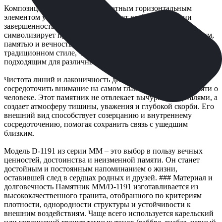
Композиция дополняется аккуратным горизонтальным
элементом у основания, что придает всей конструкции
завершенность и устойчивость. Такое оформление
символизирует прочную связь между прошлым и настоящим,
памятью и вечностью. Памятник ММ/D-1191 выполнен в
традиционном стиле, что делает его универсальным и
подходящим для различных мест упокоения.
Чистота линий и лаконичность дизайна позволяют
сосредоточить внимание на самом главном – светлой памяти о
человеке. Этот памятник не отвлекает вычурными деталями, а
создает атмосферу тишины, уважения и глубокой скорби. Его
внешний вид способствует созерцанию и внутреннему
сосредоточению, помогая сохранить связь с ушедшим
близким.
Модель D-1191 из серии ММ – это выбор в пользу вечных
ценностей, достоинства и неизменной памяти. Он станет
достойным и постоянным напоминанием о жизни,
оставившей след в сердцах родных и друзей. ### Материал и
долговечность Памятник ММ/D-1191 изготавливается из
высококачественного гранита, отобранного по критериям
плотности, однородности структуры и устойчивости к
внешним воздействиям. Чаще всего используется карельский