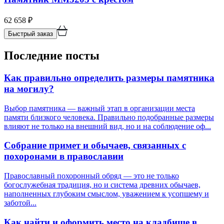
62 658
₽
Быстрый заказ
Последние посты
Как правильно определить размеры памятника
на могилу?
Выбор памятника — важный этап в организации места
памяти близкого человека. Правильно подобранные размеры
влияют не только на внешний вид, но и на соблюдение оф...
Собрание примет и обычаев, связанных с
похоронами в православии
Православный похоронный обряд — это не только
богослужебная традиция, но и система древних обычаев,
наполненных глубоким смыслом, уважением к усопшему и
заботой...
Как найти и оформить место на кладбище в