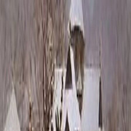
Каталог
+7 (926) 211 90 79
Обратный звонок
0
₽
О нас
Блог
Оплата
Гарантия
Услуги
Контакты
Скидка 5.00% на Надгробные плиты