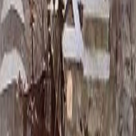
Скидка 5.00% на Надгробные плиты
Памятник ММ/D-1156
Главная
/
Памятники
/
По цене
/
Бюджетные памятники
/
Памят
Итого:
59 550
₽
Быстрый заказ
Памятник ММ/D-1156
59 550
₽
Выбор атрибутов
Материалы
Материалы
Размеры стелы и тумбы вертикальные
Размеры стелы и тумбы вертикальные
80x40x5 12x50x15