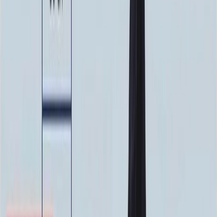
100 x 50 x 10
23 000 ₽
Фото
Фото
Гравировка
4 500 ₽
0
-
+
Ручная гравировка
10 000 ₽
0
-
+
Фото в стекле
7 200 ₽
0
-
+
Фотокерамика
1 900 ₽
0
-
+
Цветной портрет