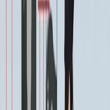
Цветы
500 ₽
Виньетка
500 ₽
Свеча
350 ₽
Эпитафия
Бесплатно
Икона (обратное)
3 550 ₽
Ангелы
2 350 ₽
Храмы
1 900 ₽
Святые