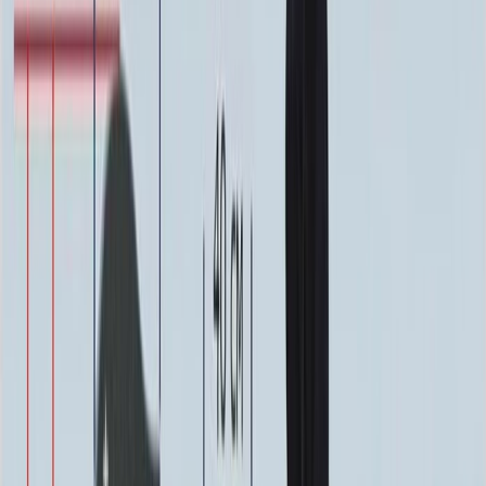
64 000 ₽
0
-
+
Надпись
Надпись
ФИО и Дата (Гравировка)
3 000 ₽
0
-
+
ФИО и Дата (Пескоструй)
4 600 ₽
0
-
+
ФИО и Дата (Скарпель)
6 000 ₽
0
-
+
ФИО и Дата (Сусальное золото)
34 000 ₽
0
-
+