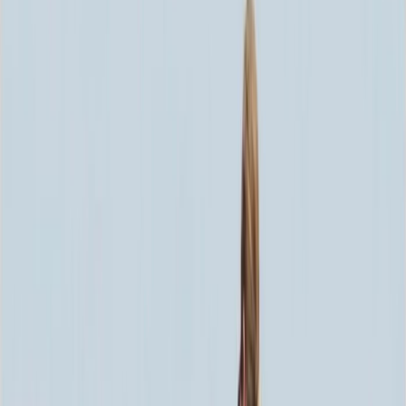
Скидка 5.00% на Надгробные плиты
Памятник ММ/D-1015
Главная
/
Памятники
/
По цене
/
Бюджетные памятники
/
Памятник ММ/D-1015
Итого:
38 250
₽
Быстрый заказ
Памятник ММ/D-1015
38 250
₽
Выбор атрибутов
Материалы
Материалы
Размеры стелы и тумбы вертикальные
Размеры стелы и тумбы вертикальные