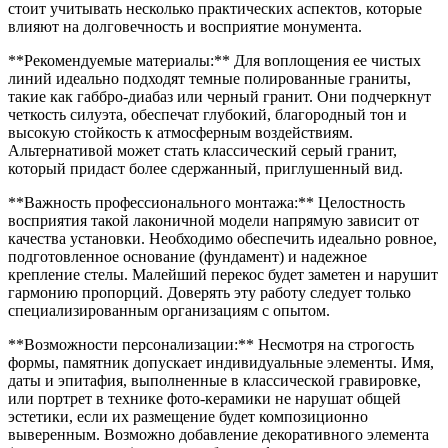
стоит учитывать несколько практических аспектов, которые
влияют на долговечность и восприятие монумента.
**Рекомендуемые материалы:** Для воплощения ее чистых
линий идеально подходят темные полированные граниты,
такие как габбро-диабаз или черный гранит. Они подчеркнут
четкость силуэта, обеспечат глубокий, благородный тон и
высокую стойкость к атмосферным воздействиям.
Альтернативой может стать классический серый гранит,
который придаст более сдержанный, приглушенный вид.
**Важность профессионального монтажа:** Целостность
восприятия такой лаконичной модели напрямую зависит от
качества установки. Необходимо обеспечить идеально ровное,
подготовленное основание (фундамент) и надежное
крепление стелы. Малейший перекос будет заметен и нарушит
гармонию пропорций. Доверять эту работу следует только
специализированным организациям с опытом.
**Возможности персонализации:** Несмотря на строгость
формы, памятник допускает индивидуальные элементы. Имя,
даты и эпитафия, выполненные в классической гравировке,
или портрет в технике фото-керамики не нарушат общей
эстетики, если их размещение будет композиционно
выверенным. Возможно добавление декоративного элемента