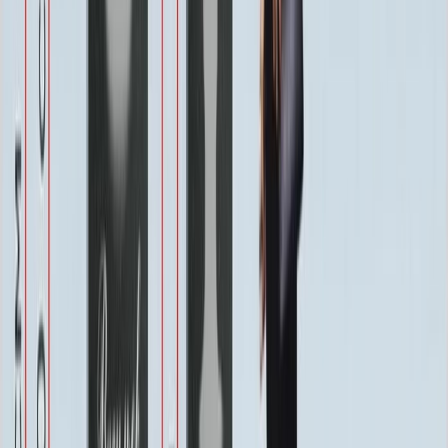
Бесплатно
Защитное покрытие
Бесплатно
Восстановление фотографии
3 000 ₽
Хранение на складе
Бесплатно
Швеллер под памятник
2 000 ₽
Благоустройство
Благоустройство
Столик ММ5420
20 160 ₽
0
-
+
Цветник ММ5150
24 250 ₽