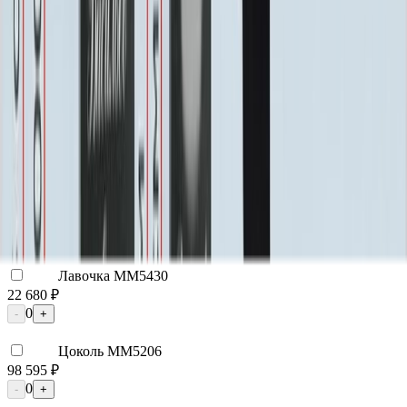
0
-
+
Цоколь ММ5395
22 800 ₽
0
-
+
Цоколь ММ5396
25 200 ₽
0
-
+
Надгробная плита ММ5105
29 925 ₽
0
-
+
Лавочка ММ5430
22 680 ₽
0
-
+
Цоколь ММ5206
98 595 ₽
0
-
+