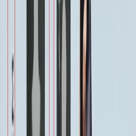
1 900 ₽
Военным
1 100 ₽
Одежда
800 ₽
Другое по согласованию
1 500 ₽
Услуги
Услуги
Полировка 1 сторона
Бесплатно
Фаска по краю 1-4 см.
Бесплатно
Ретушь фотографии
Бесплатно
Покрытие Антидождь