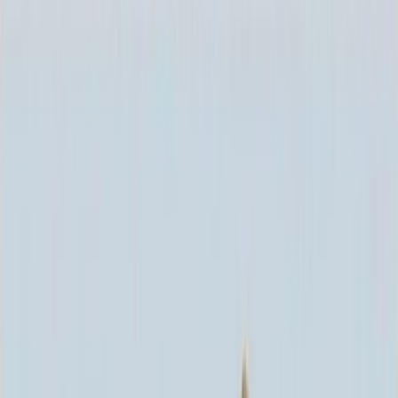
Каталог
+7 (926) 211 90 79
Обратный звонок
0
₽
О нас
Блог
Оплата
Гарантия
Услуги
Контакты
Скидка 5.00% на Надгробные плиты