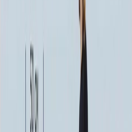
135 324 ₽
120x60x12 20x70x20
149 544 ₽
140x70x10 15x80x20
160 020 ₽
140x70x12 20x80x20
194 796 ₽
160x80x10 15x90x20
202 500 ₽
160x80x12 20x90x20
246 096 ₽
Выбор цветника
Выбор цветника
Без цветника
Бесплатно
100 x 50 x 5
7 875 ₽
100 x 50 x 8
18 000 ₽