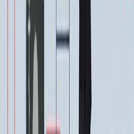
ФИО и Дата (Бронзовые буквы)
40 000 ₽
0
-
+
Декор на памятник
Декор на памятник
Крест (акрил, 12х5.5 см.)
1 400 ₽
Цветы (акрил, 58х13 см.)
2 000 ₽
Свеча (акрил, 18.5х5.5 см.)
1 400 ₽
Другое, по согласованию
Бесплатно
Доп. оформление
Доп. оформление
Крестик
300 ₽