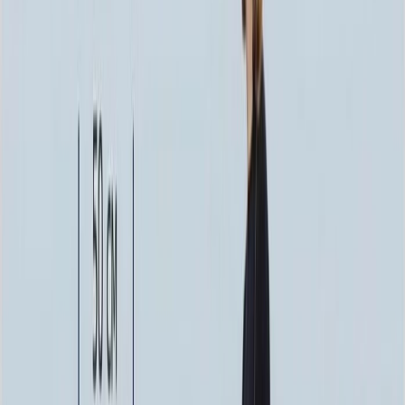
129 024 ₽
120x60x12 20x70x20
144 144 ₽
140x70x10 15x80x20
153 720 ₽
140x70x12 20x80x20
188 496 ₽
160x80x10 15x90x20
195 300 ₽
160x80x12 20x90x20
238 896 ₽
Выбор цветника
Выбор цветника
Без цветника
Бесплатно
100 x 50 x 5
7 875 ₽
100 x 50 x 8
18 000 ₽