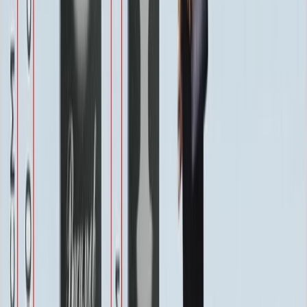
Бесплатно
Защитное покрытие
Бесплатно
Восстановление фотографии
3 000 ₽
Хранение на складе
Бесплатно
Швеллер под памятник
2 000 ₽
Благоустройство
Благоустройство
Столик ММ5420
20 160 ₽
0
-
+
Цветник ММ5150
24 250 ₽