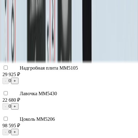
0
-
+
Цоколь ММ5395
22 800 ₽
0
-
+
Цоколь ММ5396
25 200 ₽
0
-
+
Надгробная плита ММ5105
29 925 ₽
0
-
+
Лавочка ММ5430
22 680 ₽
0
-
+
Цоколь ММ5206
98 595 ₽
0
-
+