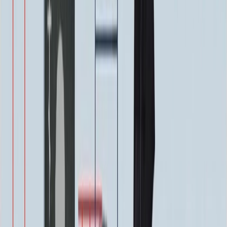
ФИО и Дата (Бронзовые буквы)
40 000 ₽
0
-
+
Декор на памятник
Декор на памятник
Крест (акрил, 12х5.5 см.)
1 400 ₽
Цветы (акрил, 58х13 см.)
2 000 ₽
Свеча (акрил, 18.5х5.5 см.)
1 400 ₽
Другое, по согласованию
Бесплатно
Доп. оформление
Доп. оформление
Крестик
300 ₽