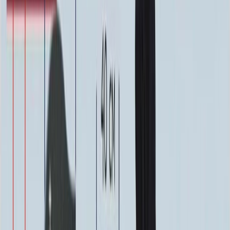
64 000 ₽
0
-
+
Надпись
Надпись
ФИО и Дата (Гравировка)
3 000 ₽
0
-
+
ФИО и Дата (Пескоструй)
4 600 ₽
0
-
+
ФИО и Дата (Скарпель)
6 000 ₽
0
-
+
ФИО и Дата (Сусальное золото)
34 000 ₽
0
-
+