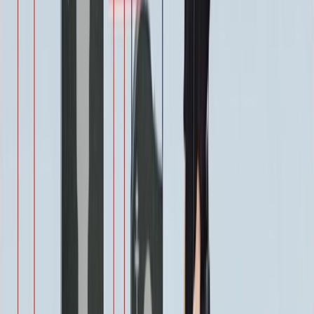
Цветы
500 ₽
Виньетка
500 ₽
Свеча
350 ₽
Эпитафия
Бесплатно
Икона (обратное)
3 550 ₽
Ангелы
2 350 ₽
Храмы
1 900 ₽
Святые