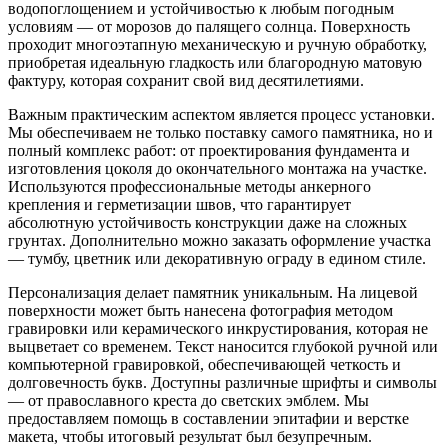
водопоглощением и устойчивостью к любым погодным
условиям — от морозов до палящего солнца. Поверхность
проходит многоэтапную механическую и ручную обработку,
приобретая идеальную гладкость или благородную матовую
фактуру, которая сохранит свой вид десятилетиями.
Важным практическим аспектом является процесс установки.
Мы обеспечиваем не только поставку самого памятника, но и
полный комплекс работ: от проектирования фундамента и
изготовления цоколя до окончательного монтажа на участке.
Используются профессиональные методы анкерного
крепления и герметизации швов, что гарантирует
абсолютную устойчивость конструкции даже на сложных
грунтах. Дополнительно можно заказать оформление участка
— тумбу, цветник или декоративную ограду в едином стиле.
Персонализация делает памятник уникальным. На лицевой
поверхности может быть нанесена фотография методом
гравировки или керамического инкрустирования, которая не
выцветает со временем. Текст наносится глубокой ручной или
компьютерной гравировкой, обеспечивающей четкость и
долговечность букв. Доступны различные шрифты и символы
— от православного креста до светских эмблем. Мы
предоставляем помощь в составлении эпитафии и верстке
макета, чтобы итоговый результат был безупречным.