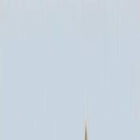
Каталог
+7 (926) 211 90 79
Обратный звонок
0
₽
О нас
Блог
Оплата
Гарантия
Услуги
Контакты
Скидка 5.00% на Надгробные плиты