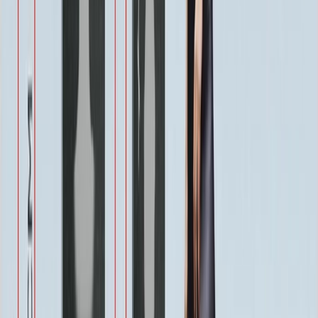
1 900 ₽
Военным
1 100 ₽
Одежда
800 ₽
Другое по согласованию
1 500 ₽
Услуги
Услуги
Полировка 1 сторона
Бесплатно
Фаска по краю 1-4 см.
Бесплатно
Ретушь фотографии
Бесплатно
Покрытие Антидождь