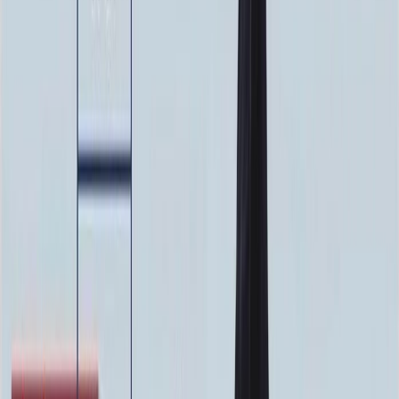
100 x 50 x 10
23 000 ₽
Фото
Фото
Гравировка
4 500 ₽
0
-
+
Ручная гравировка
10 000 ₽
0
-
+
Фото в стекле
7 200 ₽
0
-
+
Фотокерамика
1 900 ₽
0
-
+
Цветной портрет