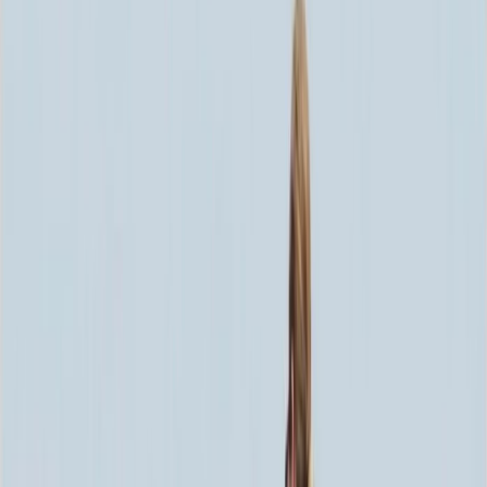
Скидка 5.00% на Надгробные плиты
Памятник ММ/D-1000
Главная
/
Памятники
/
По цене
/
Бюджетные памятники
/
Памятник ММ/D-1000
Итого:
34 650
₽
Быстрый заказ
Памятник ММ/D-1000
34 650
₽
Выбор атрибутов
Материалы
Материалы
Размеры стелы и тумбы вертикальные
Размеры стелы и тумбы вертикальные