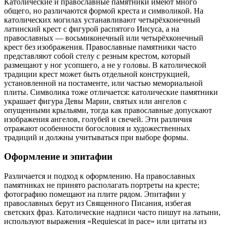
Католические и православные памятники имеют много
общего, но различаются формой креста и символикой. На
католических могилах устанавливают четырёхконечный
латинский крест с фигурой распятого Иисуса, а на
православных — восьмиконечный или четырёхконечный
крест без изображения. Православные памятники часто
представляют собой стелу с резным крестом, который
размещают у ног усопшего, а не у головы. В католической
традиции крест может быть отдельной конструкцией,
установленной на постаменте, или частью мемориальной
плиты. Символика тоже отличается: католические памятники
украшает фигура Девы Марии, святых или ангелов с
опущенными крыльями, тогда как православные допускают
изображения ангелов, голубей и свечей. Эти различия
отражают особенности богословия и художественных
традиций и должны учитываться при выборе формы.
Оформление и эпитафии
Различается и подход к оформлению. На православных
памятниках не принято располагать портреты на кресте;
фотографию помещают на плите рядом. Эпитафии у
православных берут из Священного Писания, избегая
светских фраз. Католические надписи часто пишут на латыни,
используют выражения «Requiescat in pace» или цитаты из