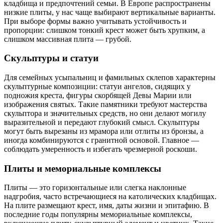
кладбища и предпочтений семьи. В Европе распространены
низкие плиты, у нас чаще выбирают вертикальные варианты.
При выборе формы важно учитывать устойчивость и
пропорции: слишком тонкий крест может быть хрупким, а
слишком массивная плита — грубой.
Скульптуры и статуи
Для семейных усыпальниц и фамильных склепов характерны
скульптурные композиции: статуи ангелов, сидящих у
подножия креста, фигуры скорбящей Девы Марии или
изображения святых. Такие памятники требуют мастерства
скульптора и значительных средств, но они делают могилу
выразительной и передают глубокий смысл. Скульптуры
могут быть вырезаны из мрамора или отлиты из бронзы, а
иногда комбинируются с гранитной основой. Главное —
соблюдать умеренность и избегать чрезмерной роскоши.
Плиты и мемориальные комплексы
Плиты — это горизонтальные или слегка наклонные
надгробия, часто встречающиеся на католических кладбищах.
На плите размещают крест, имя, даты жизни и эпитафию. В
последние годы популярны мемориальные комплексы,