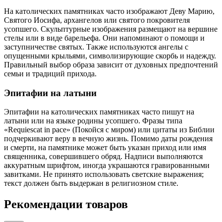
На католических памятниках часто изображают Деву Марию,
Святого Иосифа, архангелов или святого покровителя
усопшего. Скульптурные изображения размещают на вершине
стелы или в виде барельефа. Они напоминают о помощи и
заступничестве святых. Также используются ангелы с
опущенными крыльями, символизирующие скорбь и надежду.
Правильный выбор образа зависит от духовных предпочтений
семьи и традиций прихода.
Эпитафии на латыни
Эпитафии на католических памятниках часто пишут на
латыни или на языке родины усопшего. Фразы типа
«Requiescat in pace» (Покойся с миром) или цитаты из Библии
подчеркивают веру в вечную жизнь. Помимо даты рождения
и смерти, на памятнике может быть указан приход или имя
священника, совершившего обряд. Надписи выполняются
аккуратным шрифтом, иногда украшаются гравированными
завитками. Не принято использовать светские выражения;
текст должен быть выдержан в религиозном стиле.
Рекомендации товаров