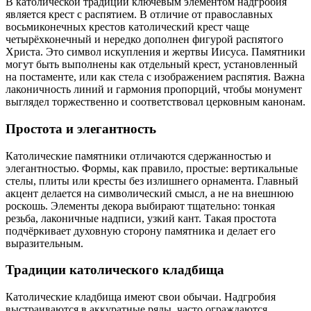
В католической традиции ключевым элементом надгробия
является крест с распятием. В отличие от православных
восьмиконечных крестов католический крест чаще
четырёхконечный и нередко дополнен фигурой распятого
Христа. Это символ искупления и жертвы Иисуса. Памятники
могут быть выполнены как отдельный крест, установленный
на постаменте, или как стела с изображением распятия. Важна
лаконичность линий и гармония пропорций, чтобы монумент
выглядел торжественно и соответствовал церковным канонам.
Простота и элегантность
Католические памятники отличаются сдержанностью и
элегантностью. Формы, как правило, простые: вертикальные
стелы, плиты или кресты без излишнего орнамента. Главный
акцент делается на символический смысл, а не на внешнюю
роскошь. Элементы декора выбирают тщательно: тонкая
резьба, лаконичные надписи, узкий кант. Такая простота
подчёркивает духовную сторону памятника и делает его
выразительным.
Традиции католического кладбища
Католические кладбища имеют свои обычаи. Надгробия
выстраиваются в аккуратные ряды, часто ограждаются