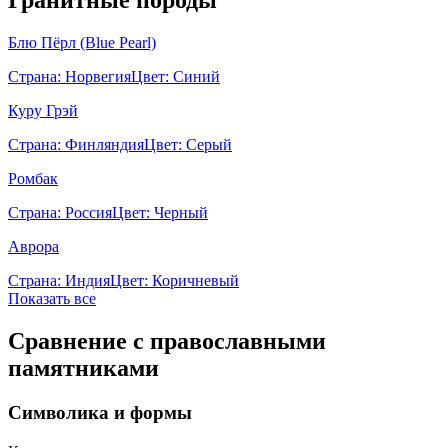
Гранитные породы
Блю Пёрл (Blue Pearl)
Страна:
Норвегия
Цвет:
Синий
Куру Грэй
Страна:
Финляндия
Цвет:
Серый
Ромбак
Страна:
Россия
Цвет:
Черный
Аврора
Страна:
Индия
Цвет:
Коричневый
Показать все
Сравнение с православными
памятниками
Символика и формы