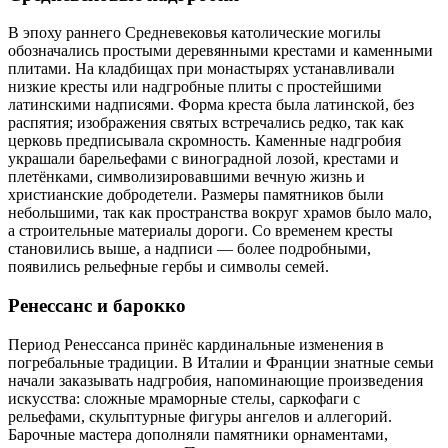
В эпоху раннего Средневековья католические могилы
обозначались простыми деревянными крестами и каменными
плитами. На кладбищах при монастырях устанавливали
низкие кресты или надгробные плиты с простейшими
латинскими надписями. Форма креста была латинской, без
распятия; изображения святых встречались редко, так как
церковь предписывала скромность. Каменные надгробия
украшали барельефами с виноградной лозой, крестами и
плетёнками, символизировавшими вечную жизнь и
христианские добродетели. Размеры памятников были
небольшими, так как пространства вокруг храмов было мало,
а строительные материалы дороги. Со временем кресты
становились выше, а надписи — более подробными,
появились рельефные гербы и символы семей.
Ренессанс и барокко
Период Ренессанса принёс кардинальные изменения в
погребальные традиции. В Италии и Франции знатные семьи
начали заказывать надгробия, напоминающие произведения
искусства: сложные мраморные стелы, саркофаги с
рельефами, скульптурные фигуры ангелов и аллегорий.
Барочные мастера дополняли памятники орнаментами,