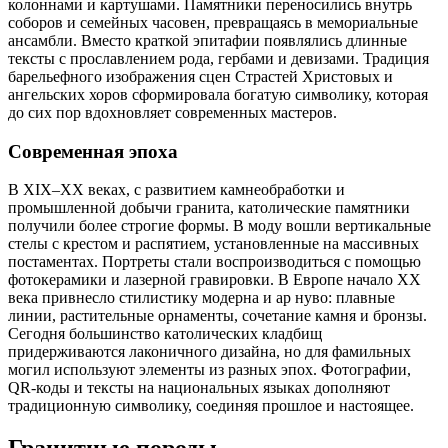
колоннами и картушами. Памятники переносились внутрь
соборов и семейных часовен, превращаясь в мемориальные
ансамбли. Вместо краткой эпитафии появлялись длинные
тексты с прославлением рода, гербами и девизами. Традиция
барельефного изображения сцен Страстей Христовых и
ангельских хоров сформировала богатую символику, которая
до сих пор вдохновляет современных мастеров.
Современная эпоха
В XIX–XX веках, с развитием камнеобработки и
промышленной добычи гранита, католические памятники
получили более строгие формы. В моду вошли вертикальные
стелы с крестом и распятием, установленные на массивных
постаментах. Портреты стали воспроизводиться с помощью
фотокерамики и лазерной гравировки. В Европе начало XX
века привнесло стилистику модерна и ар нуво: плавные
линии, растительные орнаменты, сочетание камня и бронзы.
Сегодня большинство католических кладбищ
придерживаются лаконичного дизайна, но для фамильных
могил используют элементы из разных эпох. Фотографии,
QR‑коды и тексты на национальных языках дополняют
традиционную символику, соединяя прошлое и настоящее.