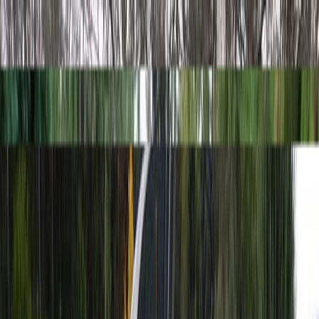
Скидка 5.00% на Надгробные плиты
Католические
Главная
/
Памятники
/
Кому
/
Католические
Католические памятники на могилу отражают веру в
искупительную жертву и надежду на воскресение. В этой
статье рассмотрены особенности католических надгробий:
формы, символы, материалы, правила выбора и установки, а
также уход за памятниками и частые ошибки.
Все товары