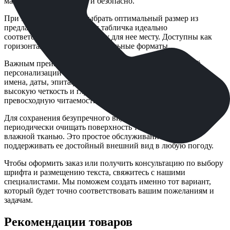
максимально аккуратно и безопасно.
При заказе вы можете выбрать оптимальный размер из
предлагаемого ряда, чтобы табличка идеально
соответствовала отведенному для нее месту. Доступны как
горизонтальные, так и вертикальные форматы.
Важным преимуществом является возможность полной
персонализации текста. Вы можете указать необходимые
имена, даты, эпитафии или цитаты. Мы обеспечиваем
высокую четкость и глубину гравировки, которая гарантирует
превосходную читаемость на протяжении десятилетий.
Для сохранения безупречного вида рекомендуется
периодически очищать поверхность таблички мягкой
влажной тканью. Это простое обслуживание поможет
поддерживать ее достойный внешний вид в любую погоду.
Чтобы оформить заказ или получить консультацию по выбору
шрифта и размещению текста, свяжитесь с нашими
специалистами. Мы поможем создать именно тот вариант,
который будет точно соответствовать вашим пожеланиям и
задачам.
Рекомендации товаров