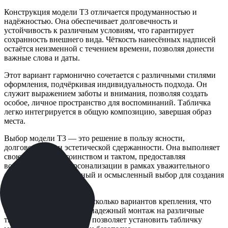
Конструкция модели T3 отличается продуманностью и
надёжностью. Она обеспечивает долговечность и
устойчивость к различным условиям, что гарантирует
сохранность внешнего вида. Чёткость нанесённых надписей
остаётся неизменной с течением времени, позволяя донести
важные слова и даты.
Этот вариант гармонично сочетается с различными стилями
оформления, подчёркивая индивидуальность подхода. Он
служит выражением заботы и внимания, позволяя создать
особое, личное пространство для воспоминаний. Табличка
легко интегрируется в общую композицию, завершая образ
места.
Выбор модели T3 — это решение в пользу ясности,
долговечности и эстетической сдержанности. Она выполняет
свою задачу с достоинством и тактом, предоставляя
возможность для персонализации в рамках уважительного
формата. Это практичный и осмысленный выбор для создания
вечного напоминания.
Модель T3 предлагает несколько вариантов крепления, что
обеспечивает простой и надежный монтаж на различные
типы поверхностей. Это позволяет установить табличку