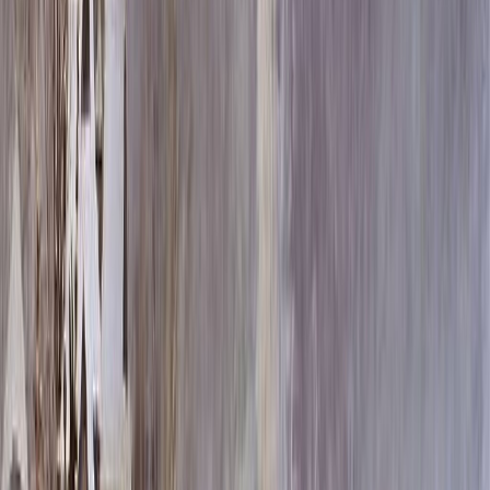
Скидка 5.00% на Надгробные плиты
Ритуальная табличка T3
Главная
/
Оформление памятников
/
Фото и таблички
/
Ритуальные таблички
/
c_T3
/
Ритуальная табличка T3
Итого:
1 900
₽
Быстрый заказ
Ритуальная табличка T3
1 900
₽
Выбор атрибутов
Материал фотографии
Материал фотографии
Металл
Бесплатно