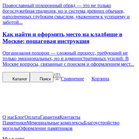
Православный похоронный обряд — это не только
богослужебная традиция, но и система древних обычаев,
наполненных глубоким смыслом, уважением к усопшему и
заботой...
Как найти и оформить место на кладбище в
Москве: пошаговая инструкция
Организация похорон — сложный процесс, требующий не
только эмоциональных, но и административных усилий. В
Москве вопросы, связанные с поиском и оформлением мест...
Сравнение
Корзина
Каталог
Поиск
О нас
Блог
Оплата
Гарантия
Контакты
Памятники
Мемориальные комплексы
Благоустройство
могилы
Оформление памятников
Мы в сети