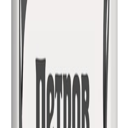
Ритуальная табличка T18v
2 000
₽
Быстрый заказ
Сравнение
Корзина
Каталог
Поиск
О нас
Блог
Оплата
Гарантия
Контакты
Памятники
Мемориальные комплексы
Благоустройство
могилы
Оформление памятников
Мы в сети
Вся представленная на сайте информация носит