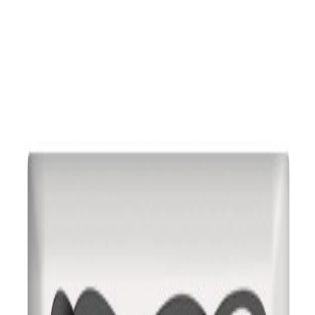
Каталог
+7 (926) 211 90 79
Обратный звонок
0
₽
О нас
Блог
Оплата
Гарантия
Услуги
Контакты
Скидка 5.00% на Надгробные плиты