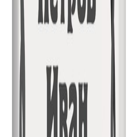
информационный характер и ни при каких условиях не
является публичной офертой, определяемой положениями
Статьи 437(2) Гражданского кодекса РФ. Для получения
подробной информации о наличии и стоимости указанных
товаров и (или) услуг, пожалуйста, обращайтесь к менеджерам
компании.
© 2016–2026, Monument.Moscow — Производство памятников
и мемориальных комплексов на заказ.
Политика конфиденциальности
+7 (926) 211 90 79
Обратный звонок
Заказ
Сейчас корзина пуста. Вы можете продолжить покупки в
каталоге
В каталог