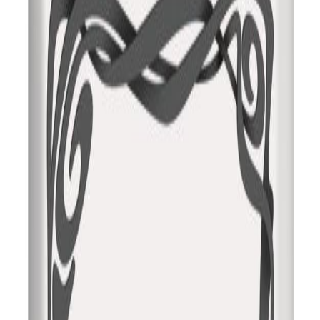
Скидка 5.00% на Надгробные плиты
T18
Главная
/
Оформление памятников
/
Фото и таблички
/
Ритуальные таблички
/
c_T18
Все товары
Ритуальная табличка T18
2 000
₽
Быстрый заказ