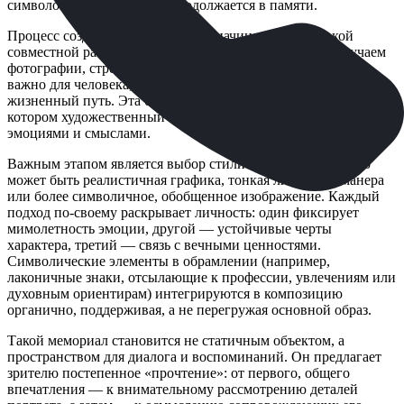
символом жизни, которая продолжается в памяти.
Процесс создания «Портрета 93» начинается с глубокой
совместной работы с семьей. Мы собираем истории, изучаем
фотографии, стремимся понять суть личности — что было
важно для человека, какие моменты определяли его
жизненный путь. Эта беседа становится основой для эскиза, в
котором художественный замысел наполняется подлинными
эмоциями и смыслами.
Важным этапом является выбор стилистики портрета. Это
может быть реалистичная графика, тонкая линеарная манера
или более символичное, обобщенное изображение. Каждый
подход по-своему раскрывает личность: один фиксирует
мимолетность эмоции, другой — устойчивые черты
характера, третий — связь с вечными ценностями.
Символические элементы в обрамлении (например,
лаконичные знаки, отсылающие к профессии, увлечениям или
духовным ориентирам) интегрируются в композицию
органично, поддерживая, а не перегружая основной образ.
Такой мемориал становится не статичным объектом, а
пространством для диалога и воспоминаний. Он предлагает
зрителю постепенное «прочтение»: от первого, общего
впечатления — к внимательному рассмотрению деталей