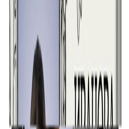
18 х 24 см. [Фарфор (Италия)]
12 900 ₽
30 х 40 см. [Керамогранит]
15 200 ₽
30 х 40 см. [Керамика (Италия)]
16 000 ₽
24 х 30 см. [Фарфор (Италия)]
23 200 ₽
30 х 40 см. [Фарфор (Италия)]
31 800 ₽
Отверстия
Отверстия
Прямоугольник вертикально 6 отверстий
Бесплатно
Прямоугольник вертикально без отверстий
Бесплатно
Прямоугольник вертикально отверстия
Бесплатно
Прямоугольник вертикально отверстия вертикально