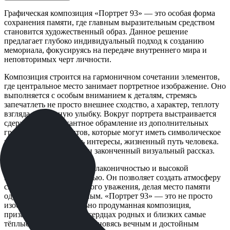
Графическая композиция «Портрет 93» — это особая форма
сохранения памяти, где главным выразительным средством
становится художественный образ. Данное решение
предлагает глубоко индивидуальный подход к созданию
мемориала, фокусируясь на передаче внутреннего мира и
неповторимых черт личности.
Композиция строится на гармоничном сочетании элементов,
где центральное место занимает портретное изображение. Оно
выполняется с особым вниманием к деталям, стремясь
запечатлеть не просто внешнее сходство, а характер, теплоту
взгляда, особенную улыбку. Вокруг портрета выстраивается
сдержанное и элегантное обрамление из дополнительных
графических элементов, которые могут иметь символическое
значение или отражать интересы, жизненный путь человека.
Это создает целостный и законченный визуальный рассказ.
Такой формат отличается лаконичностью и высокой
художественной ценностью. Он позволяет создать атмосферу
светлой печали и глубокого уважения, делая место памяти
одухотворенным и личным. «Портрет 93» — это не просто
изображение, а тщательно продуманная композиция,
призванная вызывать в сердцах родных и близких самые
тёплые воспоминания, становясь вечным и достойным