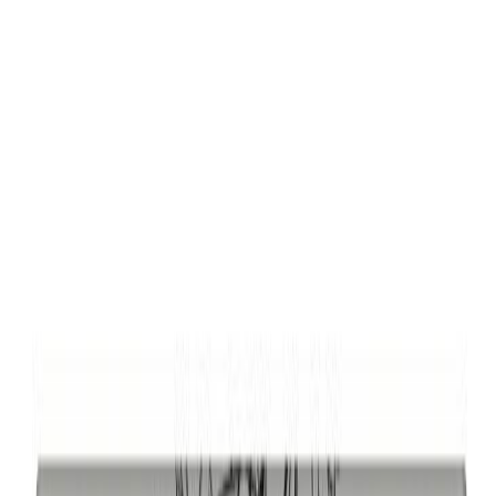
Скидка 5.00% на Надгробные плиты
Графическая композиция, портрет 93
Главная
/
Оформление памятников
/
Фото и таблички
/
Графические композиции
/
Графическая композиция, портрет
93
Итого:
3 600
₽
Быстрый заказ
Графическая композиция, портрет 93
3 600
₽
Выбор атрибутов
Материал фотографии
Материал фотографии
Металл