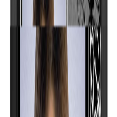
Бесплатно
Прямоугольник вертикально отверстия горизонтально
Бесплатно
Прямоугольник вертикально отверстия по углам
Бесплатно
Выборка четверти
600 ₽
Рамка фотокерамики
Рамка фотокерамики
Бронзовая ов. рамка
Бесплатно
Бронзовая пр. рамка
Бесплатно
Золотистая ов. рамка
Бесплатно
Золотистая пр. рамка
Бесплатно
Серебристая ов. рамка
Бесплатно
Серебристая пр. рамка