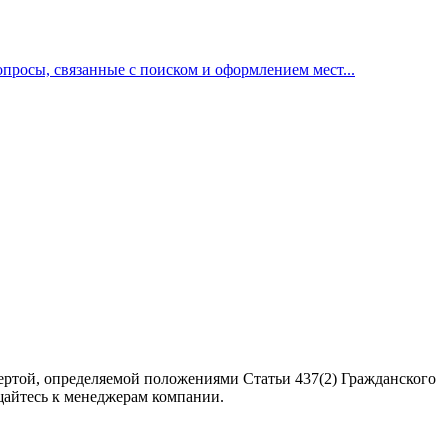
росы, связанные с поиском и оформлением мест...
ертой, определяемой положениями Статьи 437(2) Гражданского
щайтесь к менеджерам компании.