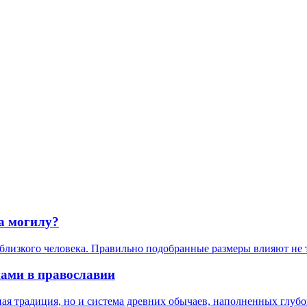
а могилу?
лизкого человека. Правильно подобранные размеры влияют не то
нами в православии
я традиция, но и система древних обычаев, наполненных глубо