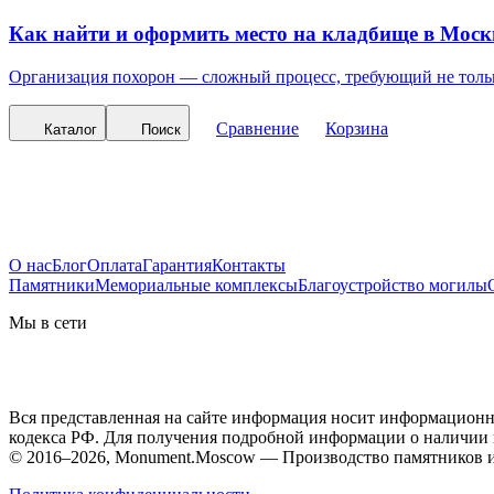
Как найти и оформить место на кладбище в Моск
Организация похорон — сложный процесс, требующий не тольк
Сравнение
Корзина
Каталог
Поиск
О нас
Блог
Оплата
Гарантия
Контакты
Памятники
Мемориальные комплексы
Благоустройство могилы
Мы в сети
Вся представленная на сайте информация носит информационны
кодекса РФ. Для получения подробной информации о наличии и
© 2016–2026, Monument.Moscow — Производство памятников и