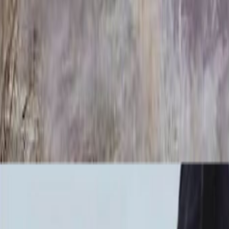
й крест 23145/45
ка и оплата
е в традиционной форме. Его конструкция отличается четкостью