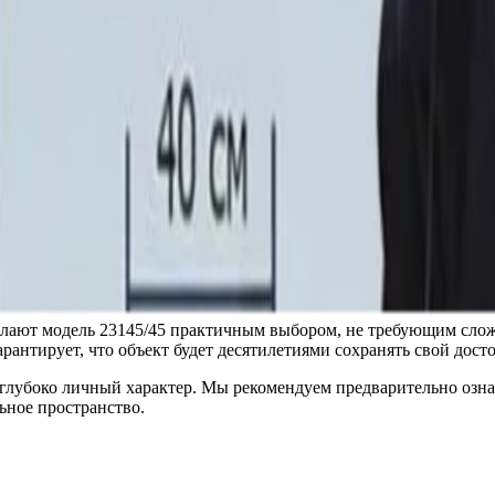
артный размер, что обеспечивает универсальность применения 
истиками, способствующими созданию выразительного акцента.
нного оформления. Это решение демонстрирует уважение к трад
ытом воздухе, так как она рассчитана на длительное сохранение
надежность установки.
сдержанного достоинства. Оно служит выражением памяти и ува
ружающее пространство, создавая атмосферу покоя и вечности.
 ландшафтного дизайна — от строгих классических парков до с
ельностью, архитектурой или другими элементами, а, напротив,
ость и освещенность места. Установка в зоне естественного ил
ости, усиливая визуальную выразительность изделия в разное вр
елают модель 23145/45 практичным выбором, не требующим слож
рантирует, что объект будет десятилетиями сохранять свой дос
т глубоко личный характер. Мы рекомендуем предварительно оз
ьное пространство.