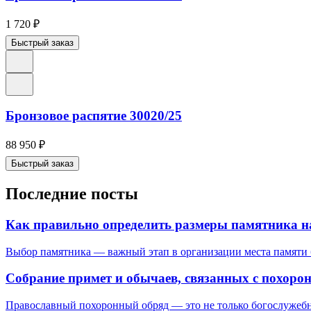
1 720
₽
Быстрый заказ
Бронзовое распятие 30020/25
88 950
₽
Быстрый заказ
Последние посты
Как правильно определить размеры памятника н
Выбор памятника — важный этап в организации места памяти б
Собрание примет и обычаев, связанных с похоро
Православный похоронный обряд — это не только богослужебна