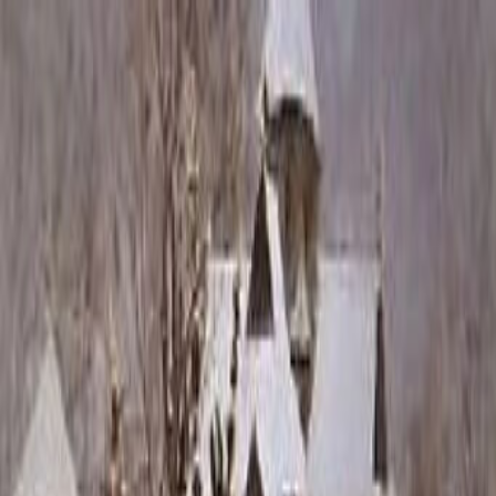
Каталог
+7 (926) 211 90 79
Обратный звонок
0
₽
О нас
Блог
Оплата
Гарантия
Услуги
Контакты
Скидка 5.00% на Надгробные плиты