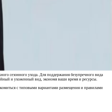
и гармоничное восприятие.
 Со временем внешний вид может приобретать
ициям и внимание к деталям.
 своего первоначального вида и устойчива к различным
жения, сохраняя свою значимость на протяжении долгих лет.
овременных благоустроенных территорий. Ее нейтральная
 становиться смысловым центром композиции.
и грамотно организованного искусственного освещения
емя суток.
ного сезонного ухода. Для поддержания безупречного вида
тойный и ухоженный вид, экономя ваши время и ресурсы.
накомиться с типовыми вариантами размещения и правилами