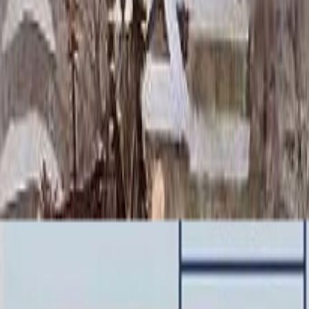
Скидка 5.00% на Надгробные плиты
Бронзовый крест 23145/45
Главная
/
Оформление памятников
/
Декор из бронзы
/
Бронзовы
Итого:
22 010
₽
Быстрый заказ
Бронзовый крест 23145/45
22 010
₽
Выбор атрибутов
Быстрый заказ
Описание
Технические характеристики
Вопросы и ответы
Достав
Изделие 23145/45 представляет собой классическое оформлени