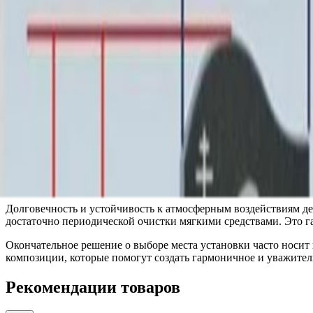
впечатление надежности и завершенности. Модель имеет станд
Поверхность изделия обладает особыми визуальными характер
дополнительную глубину, что подчеркивает достоинства выбра
Модель 23145/45 подходит для постоянного размещения на откр
погодным условиям. Ее конструкция обеспечивает простоту и 
Выбор данного изделия — это выбор вневременной эстетики и 
Это универсальное решение, которое органично впишется в ок
Модель 23145/45 гармонично сочетается с различными стилями
эстетика позволяет ей не конфликтовать с окружающей растит
При планировании размещения рекомендуется учитывать обзорн
позволит в полной мере раскрыть игру света и тени на поверхн
Долговечность и устойчивость к атмосферным воздействиям д
достаточно периодической очистки мягкими средствами. Это га
Окончательное решение о выборе места установки часто носи
композиции, которые помогут создать гармоничное и уважител
Рекомендации товаров